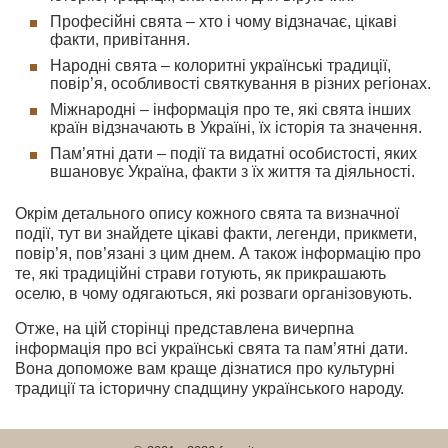
Професійні свята – хто і чому відзначає, цікаві
факти, привітання.
Народні свята – колоритні українські традиції,
повір’я, особливості святкування в різних регіонах.
Міжнародні – інформація про те, які свята інших
країн відзначають в Україні, їх історія та значення.
Пам’ятні дати – події та видатні особистості, яких
вшановує Україна, факти з їх життя та діяльності.
Окрім детального опису кожного свята та визначної
події, тут ви знайдете цікаві факти, легенди, прикмети,
повір’я, пов’язані з цим днем. А також інформацію про
те, які традиційні страви готують, як прикрашають
оселю, в чому одягаються, які розваги організовують.
Отже, на цій сторінці представлена вичерпна
інформація про всі українські свята та пам’ятні дати.
Вона допоможе вам краще дізнатися про культурні
традиції та історичну спадщину українського народу.