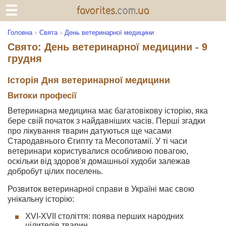
Головна
Свята
День ветеринарної медицини
Свято: День ветеринарної медицини - 9
грудня
Історія Дня ветеринарної медицини
Витоки професії
Ветеринарна медицина має багатовікову історію, яка
бере свій початок з найдавніших часів. Перші згадки
про лікування тварин датуються ще часами
Стародавнього Єгипту та Месопотамії. У ті часи
ветеринари користувалися особливою повагою,
оскільки від здоров'я домашньої худоби залежав
добробут цілих поселень.
Розвиток ветеринарної справи в Україні має свою
унікальну історію:
XVI-XVII століття: поява перших народних
цілителів тварин