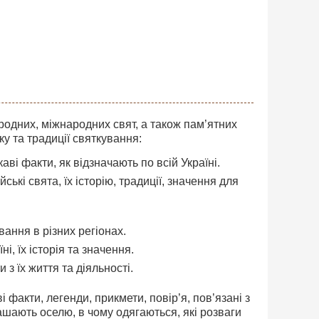
родних, міжнародних свят, а також пам’ятних
ку та традиції святкування:
і факти, як відзначають по всій Україні.
ські свята, їх історію, традиції, значення для
вання в різних регіонах.
і, їх історія та значення.
 з їх життя та діяльності.
і факти, легенди, прикмети, повір’я, пов’язані з
рашають оселю, в чому одягаються, які розваги