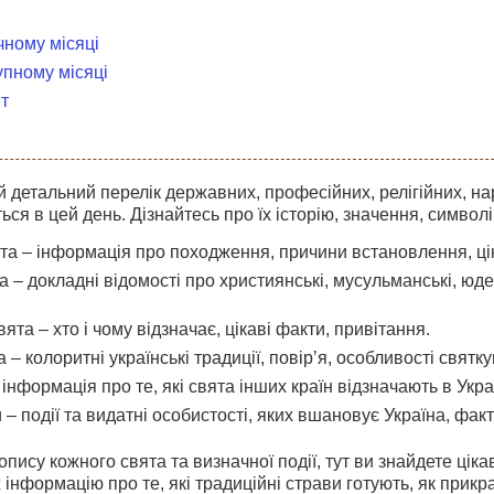
чному місяці
упному місяці
т
 детальний перелік державних, професійних, релігійних, на
ться в цей день. Дізнайтесь про їх історію, значення, символі
а – інформація про походження, причини встановлення, цікав
та – докладні відомості про християнські, мусульманські, юдей
ята – хто і чому відзначає, цікаві факти, привітання.
 – колоритні українські традиції, повір’я, особливості святку
інформація про те, які свята інших країн відзначають в Україн
 – події та видатні особистості, яких вшановує Україна, факти
пису кожного свята та визначної події, тут ви знайдете цікав
 інформацію про те, які традиційні страви готують, як прик