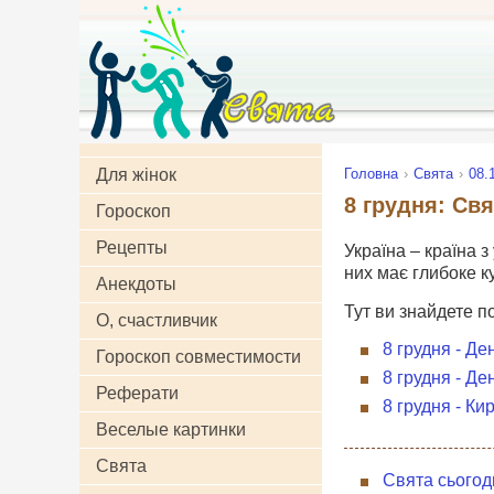
Для жінок
Головна
Свята
08.
8 грудня: Свя
Гороскоп
Рецепты
Україна – країна з
них має глибоке к
Анекдоты
Тут ви знайдете п
О, счастливчик
8 грудня - Де
Гороскоп совместимости
8 грудня - Де
Реферати
8 грудня - Ки
Веселые картинки
Свята
Свята сьогод