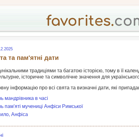
12.2025
та та пам'ятні дати
 унікальними традиціями та багатою історією, тому в її кален
ультурне, історичне та символічне значення для українськог
овну інформацію про всі свята та визначні дати, які припадаю
нь мандрівника в часі
нь пам'яті мучениці Анфіси Римської
рило, Анфіса
ні