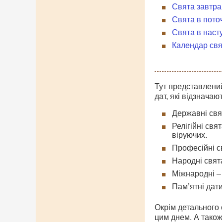
Свята завтра
Свята в пото
Свята в наст
Календар свя
Тут представлений
дат, які відзначаю
Державні свят
Релігійні свя
віруючих.
Професійні св
Народні свята
Міжнародні – 
Пам’ятні дати
Окрім детального о
цим днем. А також