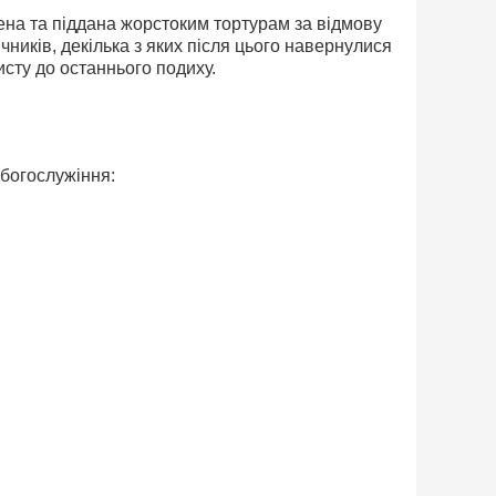
ена та піддана жорстоким тортурам за відмову
зичників, декілька з яких після цього навернулися
сту до останнього подиху.
 богослужіння: