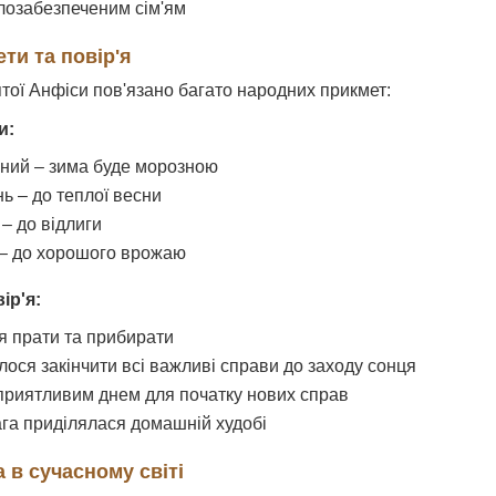
озабезпеченим сім'ям
ти та повір'я
ятої Анфіси пов'язано багато народних прикмет:
и:
ний – зима буде морозною
нь – до теплої весни
– до відлиги
– до хорошого врожаю
ір'я:
 прати та прибирати
ося закінчити всі важливі справи до заходу сонця
риятливим днем для початку нових справ
га приділялася домашній худобі
 в сучасному світі