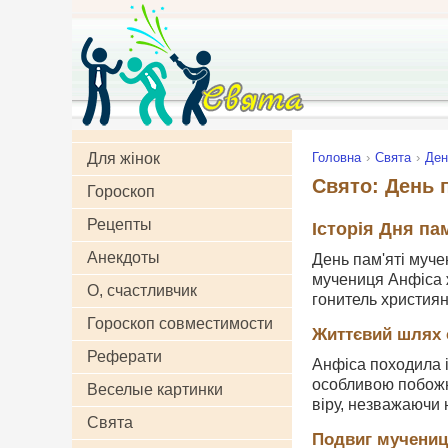
Для жінок
Головна
Свята
Ден
Свято: День 
Гороскоп
Рецепты
Історія Дня па
Анекдоты
День пам'яті муче
мучениця Анфіса ж
О, счастливчик
гонитель християн
Гороскоп совместимости
Життєвий шлях 
Реферати
Анфіса походила і
особливою побожн
Веселые картинки
віру, незважаючи 
Свята
Подвиг мучениц