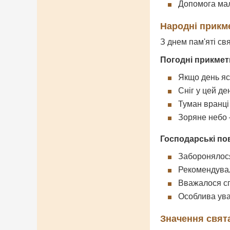
Допомога мал
Народні прикме
З днем пам'яті св
Погодні прикмет
Якщо день яс
Сніг у цей де
Туман вранці 
Зоряне небо 
Господарські пов
Заборонялося
Рекомендувал
Вважалося сп
Особлива ува
Значення свята