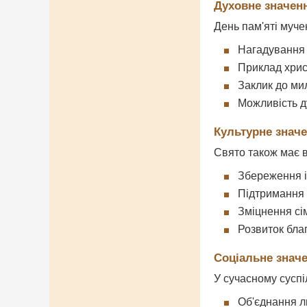
Духовне значен
День пам'яті муче
Нагадування п
Приклад хрис
Заклик до ми
Можливість д
Культурне знач
Свято також має 
Збереження і
Підтримання 
Зміцнення сі
Розвиток бла
Соціальне знач
У сучасному суспі
Об'єднання л