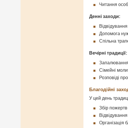
Читання осо
Денні заходи:
Відвідування
Допомога ну
Спільна трап
Вечірні традиції:
Запалювання
Сімейні моли
Розповіді про
Благодійні захо
У цей день традиці
Збір пожертв
Відвідування
Організація б