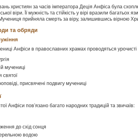
вань християн за часів імператора Деція Анфіса була схопл
ької віри. Її мужність та стійкість у вірі вразили багатьох я
Мучениця прийняла смерть за віру, залишившись вірною Хри
оди та обряди
лужіння
чениці Анфіси в православних храмах проводяться урочисті
ргія
ій мучениці
я святої
роповіді, присвячені подвигу мучениці
ї
ятої Анфіси пов'язано багато народних традицій та звичаїв:
ження до схід сонця
ерельною водою