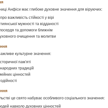
ня
ниці Анфіси має глибоке духовне значення для віруючих:
ро важливість стійкості у вірі
тиянської мужності та відданості
лосердя та допомоги ближнім
уховного очищення та молитви
ення
важливе культурне значення:
сторичної пам'яті
народних традицій
мейних цінностей
годійності
ення
льстві це свято набуває особливого соціального значення:
юдей навколо духовних цінностей