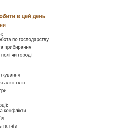
обити в цей день
они
я:
бота по господарству
та прибирання
 полі чи городі
яткування
я алкоголю
гри
ції:
а конфлікти
'я
 та гнів