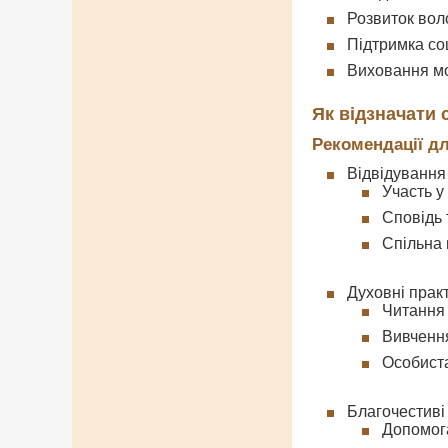
Розвиток вол
Підтримка со
Виховання мо
Як відзначати 
Рекомендації д
Відвідування
Участь у
Сповідь 
Спільна
Духовні практ
Читання
Вивчення
Особист
Благочестиві
Допомог