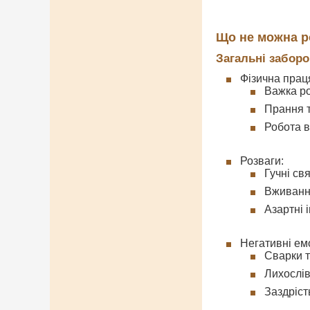
Що не можна р
Загальні забор
Фізична прац
Важка ро
Прання 
Робота в
Розваги:
Гучні св
Вживанн
Азартні і
Негативні емо
Сварки т
Лихослів
Заздрість