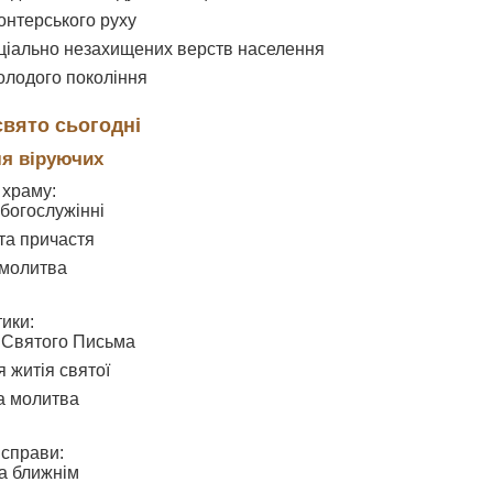
онтерського руху
ціально незахищених верств населення
лодого покоління
свято сьогодні
ля віруючих
 храму:
 богослужінні
та причастя
 молитва
ики:
 Святого Письма
 житія святої
а молитва
 справи:
а ближнім