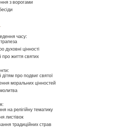
ння з ворогами
бесіди
ї
едення часу:
 трапеза
ро духовні цінності
і про життя святих
нти:
і дітям про подвиг святої
ення моральних цінностей
 молитва
я:
я на релігійну тематику
я листівок
ання традиційних страв