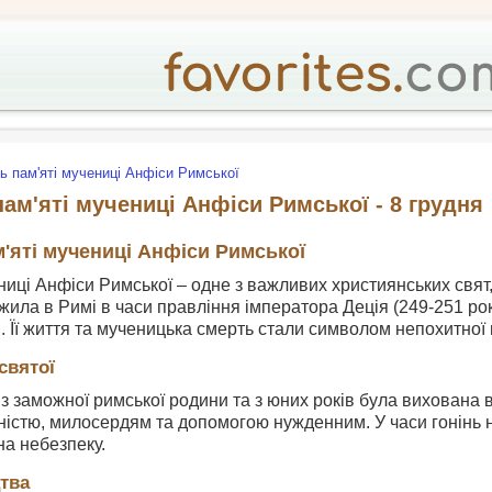
ь пам'яті мучениці Анфіси Римської
пам'яті мучениці Анфіси Римської - 8 грудня
м'яті мучениці Анфіси Римської
ниці Анфіси Римської – одне з важливих християнських свят
ила в Римі в часи правління імператора Деція (249-251 рок
. Її життя та мученицька смерть стали символом непохитної 
святої
з заможної римської родини та з юних років була вихована в
істю, милосердям та допомогою нужденним. У часи гонінь н
на небезпеку.
тва