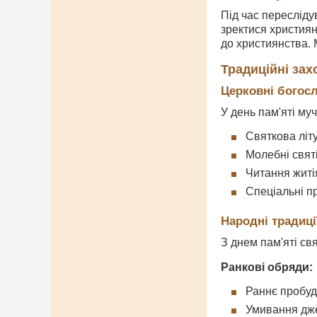
Під час пересліду
зректися християнс
до християнства. 
Традиційні зах
Церковні богос
У день пам'яті му
Святкова літу
Молебні свят
Читання житі
Спеціальні п
Народні традиці
З днем пам'яті св
Ранкові обряди:
Раннє пробуд
Умивання дж