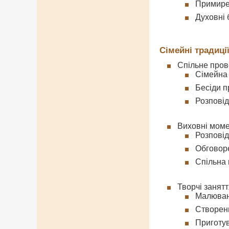
Примире
Духовні 
Сімейні традиці
Спільне пров
Сімейна
Бесіди п
Розповід
Виховні моме
Розповід
Обговор
Спільна
Творчі занятт
Малюванн
Створенн
Приготув