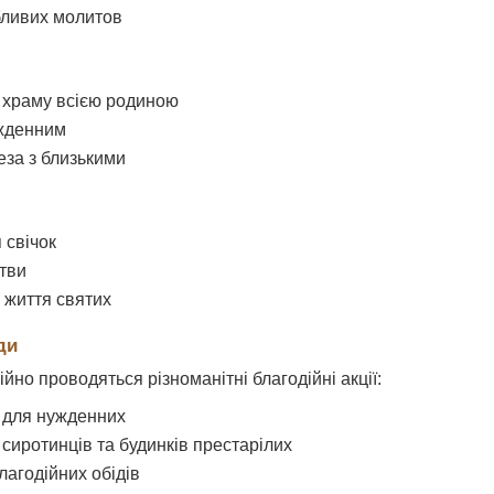
бливих молитов
 храму всією родиною
жденним
еза з близькими
 свічок
тви
 життя святих
ди
йно проводяться різноманітні благодійні акції:
 для нужденних
 сиротинців та будинків престарілих
лагодійних обідів