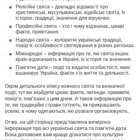
Релігійні свята – докладні відомості про
християнські, мусульманські, юдейські свята, їх
історію, традиції, значення для віруючих.
Професійні свята – хто і чому відзначає, цікаві
факти, привітання.
Народні свята – колоритні українські традиції,
повір’я, особливості святкування в різних регіонах.
Міжнародні – інформація про те, які свята інших
країн відзначають в Україні, їх історія та значення.
Пам’ятні дати – події та видатні особистості, яких
вшановує Україна, факти з їх життя та діяльності.
Окрім детального опису кожного свята та визначної
події, тут ви знайдете цікаві факти, легенди, прикмети,
повір’я, пов’язані з цим днем. А також інформацію про
те, які традиційні страви готують, як прикрашають
оселю, в чому одягаються, які розваги організовують.
Отже, на цій сторінці представлена вичерпна
інформація про всі українські свята та пам’ятні дати.
Вона допоможе вам краще дізнатися про культурні