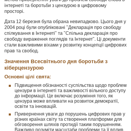
інтернеті та боротьби з цензурою в цифровому
просторі.
Дата 12 березня була обрана невипадково. Цього дня у
2004 році були опубліковані "Декларація про свободу
спілкування в Інтернеті" та "Спільна декларація про
свободу вираження поглядів та Інтернет". Ці документи
стали важливими віхами у розвитку концепції цифрових
прав та свобод.
Значення Всесвітнього дня боротьби з
кіберцензурою
Основні цілі свята:
Підвищення обізнаності суспільства щодо проблем
цензури в інтернеті та важливості вільного доступу
до інформації. Це включає розуміння того, як
цензура може впливати на розвиток демократії,
освіти та інновацій.
Привернення уваги до порушень цифрових прав у
різних країнах світу та створення платформи для
обговорення шляхів протидії таким порушенням.
Важливо розуміти масштаби проблеми та її вплив