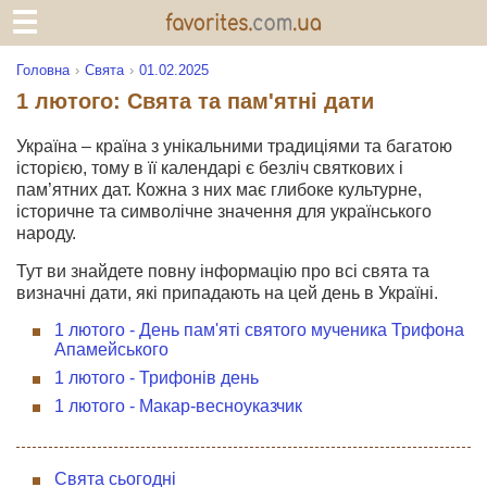
Головна
Свята
01.02.2025
1 лютого: Свята та пам'ятні дати
Україна – країна з унікальними традиціями та багатою
історією, тому в її календарі є безліч святкових і
пам’ятних дат. Кожна з них має глибоке культурне,
історичне та символічне значення для українського
народу.
Тут ви знайдете повну інформацію про всі свята та
визначні дати, які припадають на цей день в Україні.
1 лютого - День пам'яті святого мученика Трифона
Апамейського
1 лютого - Трифонів день
1 лютого - Макар-весноуказчик
Свята сьогодні