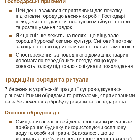
Господарські прикмети
Цей день вважався сприятливим для початку
підготовки городу до весняних робіт. Господарі
оглядали свої ділянки, плануючи майбутні посіви
та розташування грядок
Якщо сніг ще лежить на полях - це віщувало
хороший урожай озимих культур. Сніговий покрив
захищав посіви від можливих весняних заморозків
Спостереження за поведінкою домашніх тварин
допомагало передбачити погоду: якщо кури
ховають голову під крило - очікували похолодання
Традиційні обряди та ритуали
7 березня в українській традиції супроводжувався
різноманітними обрядами та ритуалами, спрямованими
на забезпечення добробуту родини та господарства.
Основні обрядові дії
Очищення оселі: в цей день проводили ритуальне
прибирання будинку, використовуючи освячену
воду та особливі трави. Вважалося, що це
допомагає позбутися негативної енергії та хвороб,