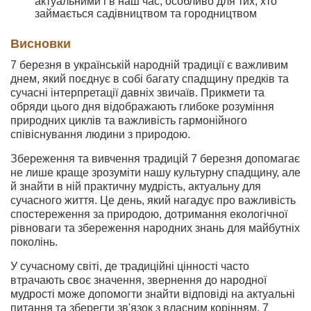
актуальними і в наш час, особливо для тих, хто
займається садівництвом та городництвом
Висновки
7 березня в українській народній традиції є важливим
днем, який поєднує в собі багату спадщину предків та
сучасні інтерпретації давніх звичаїв. Прикмети та
обряди цього дня відображають глибоке розуміння
природних циклів та важливість гармонійного
співіснування людини з природою.
Збереження та вивчення традицій 7 березня допомагає
не лише краще зрозуміти нашу культурну спадщину, але
й знайти в ній практичну мудрість, актуальну для
сучасного життя. Це день, який нагадує про важливість
спостереження за природою, дотримання екологічної
рівноваги та збереження народних знань для майбутніх
поколінь.
У сучасному світі, де традиційні цінності часто
втрачають своє значення, звернення до народної
мудрості може допомогти знайти відповіді на актуальні
питання та зберегти зв'язок з власним корінням. 7