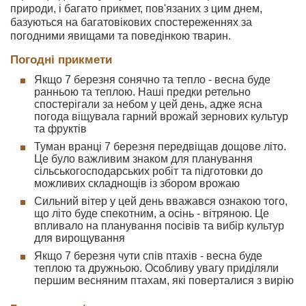
природи, і багато прикмет, пов'язаних з цим днем,
базуються на багатовікових спостереженнях за
погодними явищами та поведінкою тварин.
Погодні прикмети
Якщо 7 березня сонячно та тепло - весна буде
ранньою та теплою. Наші предки ретельно
спостерігали за небом у цей день, адже ясна
погода віщувала гарний врожай зернових культур
та фруктів
Туман вранці 7 березня передвіщав дощове літо.
Це було важливим знаком для планування
сільськогосподарських робіт та підготовки до
можливих складнощів із збором врожаю
Сильний вітер у цей день вважався ознакою того,
що літо буде спекотним, а осінь - вітряною. Це
впливало на планування посівів та вибір культур
для вирощування
Якщо 7 березня чути спів птахів - весна буде
теплою та дружньою. Особливу увагу приділяли
першим весняним птахам, які поверталися з вирію