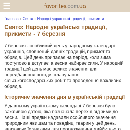
Головна
Свята
Народні українські традиції, прикмети
Свято: Народні українські традиції,
прикмети - 7 березня
7 березня - особливий день у народному календарі
українців, сповнений давніх традицій, прикмет та
обрядів. Цей день припадає на період, коли зима
поступово відступає, а весна набирає сили. У народній
традиції цей день має велике значення для
передбачення погоди, планування
сільськогосподарських робіт та проведення важливих
обрядів.
Історичне значення дня в українській традиції
У давньому українському календарі 7 березня було
важливою датою, яка позначала перехід від зими до
весни. Наші предки надавали особливого значення
природним явищам та поведінці тварин у цей день,
вважаючи їх знаками для прогнозування майбутнього