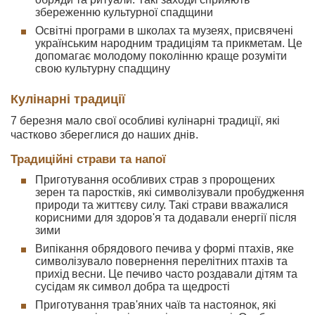
збереженню культурної спадщини
Освітні програми в школах та музеях, присвячені
українським народним традиціям та прикметам. Це
допомагає молодому поколінню краще розуміти
свою культурну спадщину
Кулінарні традиції
7 березня мало свої особливі кулінарні традиції, які
частково збереглися до наших днів.
Традиційні страви та напої
Приготування особливих страв з пророщених
зерен та паростків, які символізували пробудження
природи та життєву силу. Такі страви вважалися
корисними для здоров'я та додавали енергії після
зими
Випікання обрядового печива у формі птахів, яке
символізувало повернення перелітних птахів та
прихід весни. Це печиво часто роздавали дітям та
сусідам як символ добра та щедрості
Приготування трав'яних чаїв та настоянок, які