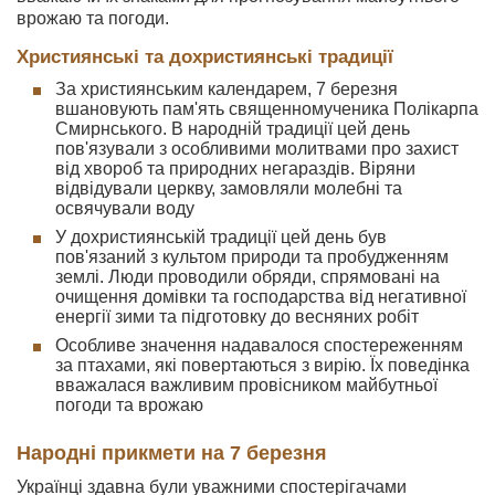
врожаю та погоди.
Християнські та дохристиянські традиції
За християнським календарем, 7 березня
вшановують пам'ять священномученика Полікарпа
Смирнського. В народній традиції цей день
пов'язували з особливими молитвами про захист
від хвороб та природних негараздів. Віряни
відвідували церкву, замовляли молебні та
освячували воду
У дохристиянській традиції цей день був
пов'язаний з культом природи та пробудженням
землі. Люди проводили обряди, спрямовані на
очищення домівки та господарства від негативної
енергії зими та підготовку до весняних робіт
Особливе значення надавалося спостереженням
за птахами, які повертаються з вирію. Їх поведінка
вважалася важливим провісником майбутньої
погоди та врожаю
Народні прикмети на 7 березня
Українці здавна були уважними спостерігачами