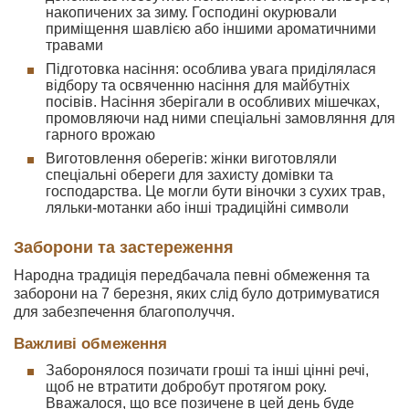
накопичених за зиму. Господині окурювали
приміщення шавлією або іншими ароматичними
травами
Підготовка насіння: особлива увага приділялася
відбору та освяченню насіння для майбутніх
посівів. Насіння зберігали в особливих мішечках,
промовляючи над ними спеціальні замовляння для
гарного врожаю
Виготовлення оберегів: жінки виготовляли
спеціальні обереги для захисту домівки та
господарства. Це могли бути віночки з сухих трав,
ляльки-мотанки або інші традиційні символи
Заборони та застереження
Народна традиція передбачала певні обмеження та
заборони на 7 березня, яких слід було дотримуватися
для забезпечення благополуччя.
Важливі обмеження
Заборонялося позичати гроші та інші цінні речі,
щоб не втратити добробут протягом року.
Вважалося, що все позичене в цей день буде