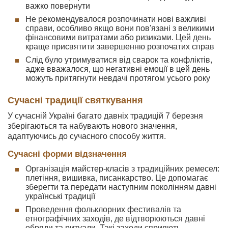
важко повернути
Не рекомендувалося розпочинати нові важливі
справи, особливо якщо вони пов'язані з великими
фінансовими витратами або ризиками. Цей день
краще присвятити завершенню розпочатих справ
Слід було утримуватися від сварок та конфліктів,
адже вважалося, що негативні емоції в цей день
можуть притягнути невдачі протягом усього року
Сучасні традиції святкування
У сучасній Україні багато давніх традицій 7 березня
зберігаються та набувають нового значення,
адаптуючись до сучасного способу життя.
Сучасні форми відзначення
Організація майстер-класів з традиційних ремесел:
плетіння, вишивка, писанкарство. Це допомагає
зберегти та передати наступним поколінням давні
українські традиції
Проведення фольклорних фестивалів та
етнографічних заходів, де відтворюються давні
обряди та ритуали. Такі заходи сприяють