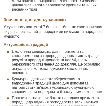
мали очисні та зміцнюючі властивості. Особливо
цінувалися напої з первоцвіту, кропиви та інших
весняних трав
Значення дня для сучасників
У сучасному контексті 7 березня зберігає своє значення
як день, пов'язаний з природними циклами та народною
мудрістю.
Актуальність традицій
Екологічна свідомість: давні прикмети та
спостереження за природою допомагають краще
розуміти природні процеси та необхідність
бережливого ставлення до довкілля. Це особливо
актуально в контексті сучасних екологічних
викликів
Культурна ідентичність: збереження та
відродження традицій цього дня допомагає
підтримувати зв'язок з українською культурною
спадщиною та передавати її наступним поколінням
Практичне значення: багато народних прикмет та
порад щодо ведення господарства залишаються