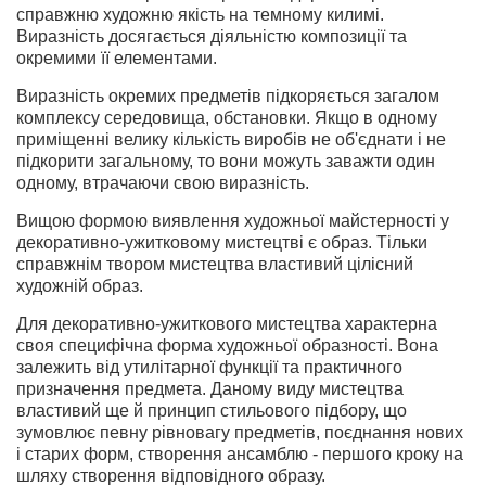
справжню художню якість на темному килимі.
Виразність досягається діяльністю композиції та
окремими її елементами.
Виразність окремих предметів підкоряється загалом
комплексу середовища, обстановки. Якщо в одному
приміщенні велику кількість виробів не об'єднати і не
підкорити загальному, то вони можуть заважти один
одному, втрачаючи свою виразність.
Вищою формою виявлення художньої майстерності у
декоративно-ужитковому мистецтві є образ. Тільки
справжнім твором мистецтва властивий цілісний
художній образ.
Для декоративно-ужиткового мистецтва характерна
своя специфічна форма художньої образності. Вона
залежить від утилітарної функції та практичного
призначення предмета. Даному виду мистецтва
властивий ще й принцип стильового підбору, що
зумовлює певну рівновагу предметів, поєднання нових
і старих форм, створення ансамблю - першого кроку на
шляху створення відповідного образу.