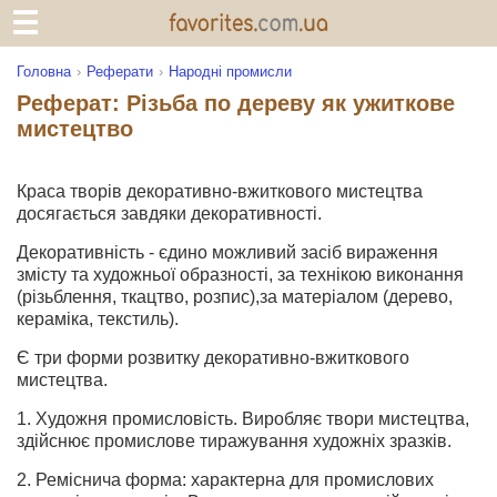
Головна
Реферати
Народні промисли
Реферат: Різьба по дереву як ужиткове
мистецтво
Краса творів декоративно-вжиткового мистецтва
досягається завдяки декоративності.
Декоративність - єдино можливий засіб вираження
змісту та художньої образності, за технікою виконання
(різьблення, ткацтво, розпис),за матеріалом (дерево,
кераміка, текстиль).
Є три форми розвитку декоративно-вжиткового
мистецтва.
1. Художня промисловість. Виробляє твори мистецтва,
здійснює промислове тиражування художніх зразків.
2. Реміснича форма: характерна для промислових