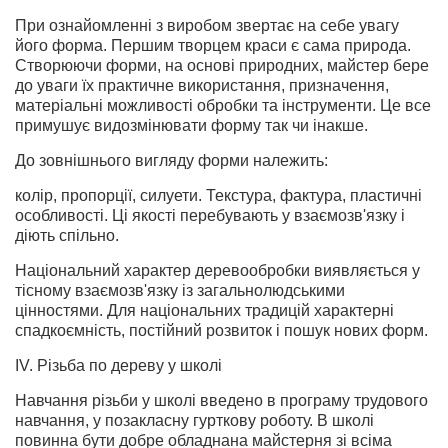
При ознайомленні з виробом звертає на себе увагу
його форма. Першим творцем краси є сама природа.
Створюючи форми, на основі природних, майстер бере
до уваги їх практичне використання, призначення,
матеріальні можливості обробки та інструменти. Це все
примушує видозмінювати форму так чи інакше.
До зовнішнього вигляду форми належить:
колір, пропорції, силуети. Текстура, фактура, пластичні
особливості. Ці якості перебувають у взаємозв'язку і
діють спільно.
Національний характер деревообробки виявляється у
тісному взаємозв'язку із загальнолюдськими
цінностями. Для національних традицій характерні
спадкоємність, постійний розвиток і пошук нових форм.
ІV. Різьба по дереву у школі
Навчання різьби у школі введено в програму трудового
навчання, у позакласну гурткову роботу. В школі
повинна бути добре обладнана майстерня зі всіма