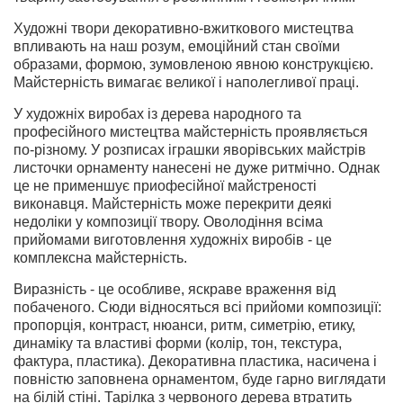
Художні твори декоративно-вжиткового мистецтва
впливають на наш розум, емоційний стан своїми
образами, формою, зумовленою явною конструкцією.
Майстерність вимагає великої і наполегливої праці.
У художніх виробах із дерева народного та
професійного мистецтва майстерність проявляється
по-різному. У розписах іграшки яворівських майстрів
листочки орнаменту нанесені не дуже ритмічно. Однак
це не применшує приофесійної майстреності
виконавця. Майстерність може перекрити деякі
недоліки у композиції твору. Оволодіння всіма
прийомами виготовлення художніх виробів - це
комплексна майстерність.
Виразність - це особливе, яскраве враження від
побаченого. Сюди відносяться всі прийоми композиції:
пропорція, контраст, нюанси, ритм, симетрію, етику,
динаміку та властиві форми (колір, тон, текстура,
фактура, пластика). Декоративна пластика, насичена і
повністю заповнена орнаментом, буде гарно виглядати
на білій стіні. Тарілка з червоного дерева втратить