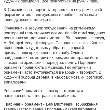
художніх промислів. Все грунтується на ручній праці.
3. Самодіяльна творчість - проявляється у ремісничій
формі виготовлення художніх виробів і пов'язана з
індивідуальною творчістю.
Орнамент - візерунок побудований на ритмічному
повторенні геометричних елементів або стилі завданих
рослинних чи тваринних мотивів. Він прикрашає посуд,
меблі, архітектурні споруди. Основною ознакою його є
відповідність художньому образові, формі й
призначенню прикрашеного виробу. Один з
найдавніших геометричних орнаментів, зразки його
знаходяли архіологи в період палеоліту. Народний
орнамент порівнюють з музикою. Геометричний
орнамент часто зустрічається в народній творчості. В
художній обробці дерева, в наборах мозаїки, розписах,
випалюванні.
Рослинний орнамент - чітко простежуються
національно та етнографічні особливості.
Тваринний орнамент - анімалістичний (зображення
тварин) застосування з рослинним і геометричним.