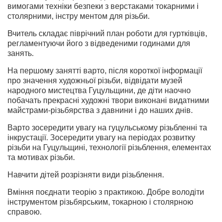
вимогами техніки безпеки з верстаками токарними і
столярними, інстру ментом для різьби.
Вчитель складає піврічний план роботи для гуртківців,
регламентуючи його з відведеними годинами для
занять.
На першому занятті варто, після короткої інформації
про значення художньої різьби, відвідати музей
народного мистецтва Гуцульщини, де діти наочно
побачать прекрасні художні твори виконані видатними
майстрами-різьбярства з давнини і до наших днів.
Варто зосередити увагу на гуцульському різьбленні та
інкрустації. Зосередити увагу на періодах розвитку
різьби на Гуцульщині, технології різьблення, елементах
та мотивах різьби.
Навчити дітей розрізняти види різьблення.
Вміння поєднати теорію з практикою. Добре володіти
інструментом різьбярським, токарною і столярною
справою.