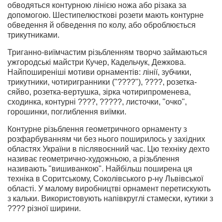
обводяться контурною лінією ножа або різака за
допомогою. Шестипелюсткові розети мають контурне
обведення й обведення по колу, або оброблюється
трикутниками.
Триганно-виїмчастим різьбленням творчо займаються
ужгородські майстри Кучер, Кадельчук, Дежкова.
Найпоширеніші мотиви орнаментів: лінії, зубчики,
трикутники, чотиригранники ("????"), ????, розетка-
сяйво, розетка-вертушка, зірка чотирипроменева,
сходинка, контурні ????, ?????, листочки, "очко",
горошинки, поглиблення виїмки.
Контурне різьблення геометричного орнаменту з
розфарбуванням чи без нього поширилось у західних
областях України в післявоєнний час. Цю техніку дехто
називає геометрично-художньою, а різьблення
називають "вишиванкою". Найбільш поширена ця
техніка в Соритському, Соколівського р-ну Львівської
області. У малому виробництві орнамент перетискують
з кальки. Використовують напівкруглі стамески, кутики з
???? різної ширини.