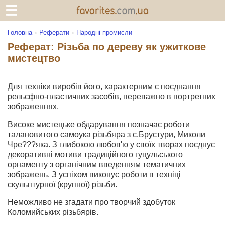
Головна
Реферати
Народні промисли
Реферат: Різьба по дереву як ужиткове
мистецтво
Для техніки виробів його, характерним є поєднання
рельєфно-пластичних засобів, переважно в портретних
зображеннях.
Високе мистецьке обдарування позначає роботи
талановитого самоука різьбяра з с.Брустури, Миколи
Чре???яка. З глибокою любов'ю у своїх творах поєднує
декоративні мотиви традиційного гуцульського
орнаменту з органічним введенням тематичних
зображень. З успіхом виконує роботи в техніці
скульптурної (крупної) різьби.
Неможливо не згадати про творчий здобуток
Коломийських різьбярів.