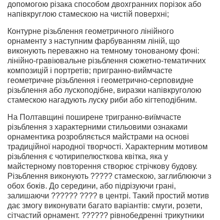
допомогою різака способом двохгранних порізок або
напівкруглою стамескою на чистій поверхні;
Контурне різьблення геометричного лінійного
орнаменту з наступним фарбуванням ліній, що
виконують переважно на темному тонованому фоні:
лінійно-гравіювальне різьблення сюжетно-тематичних
композицій і портретів; пригранно-виймчасте
геометричне різьблення і геометрично-серповидне
різьблення або лускоподібне, виразки напівкруголою
стамескою нагадують луску риби або кігтеподібним.
На Полтавщині поширене тригранно-виїмчасте
різьблення з характерними стильовими ознаками
орнаментика розробляється майстрами на основі
традиційної народної творчості. Характерним мотивом
різьблення є чотирипелюсткова квітка, яка у
майстерному повторення створює стрічкову будову.
Різьблення виконують ????? стамескою, заглиблюючи з
обох боків. До середини, або підрізуючи грані,
залишаючи ?????? ???? в центрі. Такий простий мотив
дає змогу виконувати багато варіантів: смуги, розети,
сітчастий орнамент. ?????? рівнобедренні трикутники