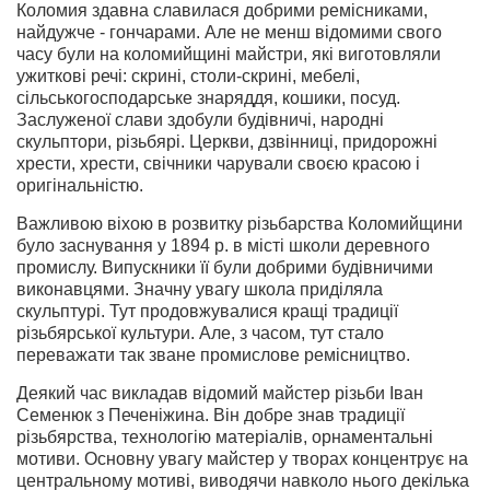
Коломия здавна славилася добрими ремісниками,
найдужче - гончарами. Але не менш відомими свого
часу були на коломийщині майстри, які виготовляли
ужиткові речі: скрині, столи-скрині, мебелі,
сільськогосподарське знаряддя, кошики, посуд.
Заслуженої слави здобули будівничі, народні
скульптори, різьбярі. Церкви, дзвінниці, придорожні
хрести, хрести, свічники чарували своєю красою і
оригінальністю.
Важливою віхою в розвитку різьбарства Коломийщини
було заснування у 1894 р. в місті школи деревного
промислу. Випускники її були добрими будівничими
виконавцями. Значну увагу школа приділяла
скульптурі. Тут продовжувалися кращі традиції
різьбярської культури. Але, з часом, тут стало
переважати так зване промислове ремісництво.
Деякий час викладав відомий майстер різьби Іван
Семенюк з Печеніжина. Він добре знав традиції
різьбярства, технологію матеріалів, орнаментальні
мотиви. Основну увагу майстер у творах концентрує на
центральному мотиві, виводячи навколо нього декілька