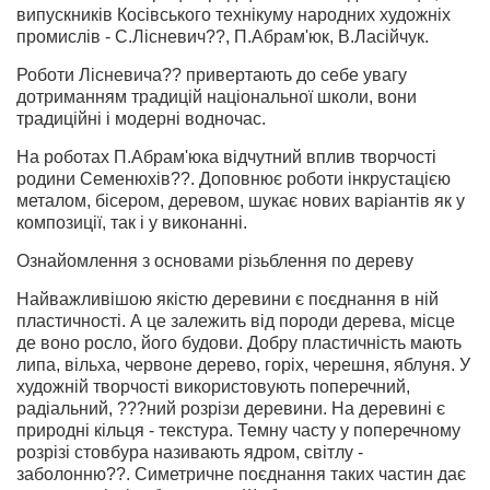
випускників Косівського технікуму народних художніх
промислів - С.Лісневич??, П.Абрам'юк, В.Ласійчук.
Роботи Лісневича?? привертають до себе увагу
дотриманням традицій національної школи, вони
традиційні і модерні водночас.
На роботах П.Абрам'юка відчутний вплив творчості
родини Семенюхів??. Доповнює роботи інкрустацією
металом, бісером, деревом, шукає нових варіантів як у
композиції, так і у виконанні.
Ознайомлення з основами різьблення по дереву
Найважливішою якістю деревини є поєднання в ній
пластичності. А це залежить від породи дерева, місце
де воно росло, його будови. Добру пластичність мають
липа, вільха, червоне дерево, горіх, черешня, яблуня. У
художній творчості використовують поперечний,
радіальний, ???ний розрізи деревини. На деревині є
природні кільця - текстура. Темну часту у поперечному
розрізі стовбура називають ядром, світлу -
заболонню??. Симетричне поєднання таких частин дає