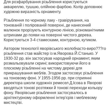
Для розфарбування різьблення користуються
аквареллю, тушшю, олійною фарбою. Колір доповнює
художню виразність орнаменту.
Різьблення по чорному лаку - гравірування, на
тонованій і полірованій поверхні, де нанесений
малюнок прорізують контурною лінією, різноманітними
штрихами до появи на поверхні чистого дерева.
Користуються 3-4 стамесками, контурною, кутиком.
Автором технології яворівського жолобчасто-виро???го
різьблення став майстер із м.Яворова Й.Станько. У
1930-32 рр. він застосував народний орнамент, яким
розмальовували скрині; використовуючи його в
плоскому різьбленні на чистому дереві для
прикрашування меблів. Згодом застосовує різьблення
на тоновому фоні. У 1955-1956 рр. при сприянні
директора школи художніх ремесел Д.Ісова в Яворові
вводяться тонові розтяжки й тонові переходи кольору
фону. Яворівське різьблення застосувалось в
архітектурному оформленні інтер'єрів і меблевому
мистецтві.