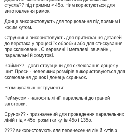
стусла?? під прямим < 45о. Ним користуються для
виготовлення рамок.
Донце використовують для торцювання під прямим і
косим кутом.
Струбцини використовують для притискання деталей
до верстака у процесі їх обробки або для стискування
при склеюванні. Є деревяні і металеві, звичайні,
паралельні й хомутові.
Вайми?? - довгі струбцини для склеювання дощок у
щит. Преси - невеликих розмірів використовуються для
склеювання дощок і донець скриньок.
Розмічувальні інструменти:
Реймусом - наносять лінії, паралельні до граней
заготовки.
Єрунок?? - призначений для проведення паралельних
ліній під < 45о, розмітки кутів 45о і 135о.
???? використовують для перенесення ліній кутів з