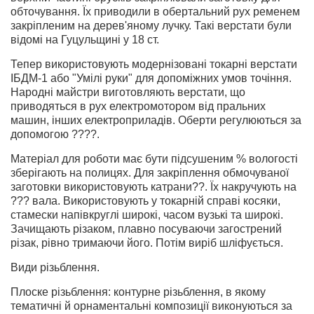
обточування. Їх приводили в обертальний рух ременем
закріпленим на дерев'яному лучку. Такі верстати були
відомі на Гуцульщині у 18 ст.
Тепер використовують модернізовані токарні верстати
ІБДМ-1 або "Умілі руки" для допоміжних умов точіння.
Народні майстри виготовляють верстати, що
приводяться в рух електромотором від пральних
машин, інших електроприладів. Оберти регулюються за
допомогою ????.
Матеріал для роботи має бути підсушеним % вологості
зберігають на полицях. Для закріплення обмочуваної
заготовки використовують катрани??. Їх накручують на
??? вала. Використовують у токарній справі косяки,
стамески напівкруглі широкі, часом вузькі та широкі.
Зачищають різаком, плавно посуваючи загострений
різак, рівно тримаючи його. Потім виріб шліфується.
Види різьблення.
Плоске різьблення: контурне різьблення, в якому
тематичні й орнаментальні композиції виконуються за