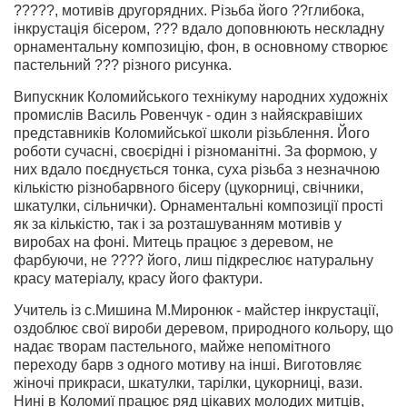
?????, мотивів другорядних. Різьба його ??глибока,
інкрустація бісером, ??? вдало доповнюють нескладну
орнаментальну композицію, фон, в основному створює
пастельний ??? різного рисунка.
Випускник Коломийського технікуму народних художніх
промислів Василь Ровенчук - один з найяскравіших
представників Коломийської школи різьблення. Його
роботи сучасні, своєрідні і різноманітні. За формою, у
них вдало поєднується тонка, суха різьба з незначною
кількістю різнобарвного бісеру (цукорниці, свічники,
шкатулки, сільнички). Орнаментальні композиції прості
як за кількістю, так і за розташуванням мотивів у
виробах на фоні. Митець працює з деревом, не
фарбуючи, не ???? його, лиш підкреслює натуральну
красу матеріалу, красу його фактури.
Учитель із с.Мишина М.Миронюк - майстер інкрустації,
оздоблює свої вироби деревом, природного кольору, що
надає творам пастельного, майже непомітного
переходу барв з одного мотиву на інші. Виготовляє
жіночі прикраси, шкатулки, тарілки, цукорниці, вази.
Нині в Коломиї працює ряд цікавих молодих митців,