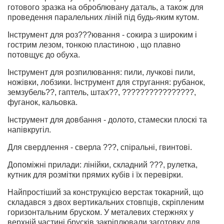
готового зразка на оброблювану даталь, а також для
проведення паралельних ліній під будь-яким кутом.
Інструмент для роз???ювання - сокира з широким і
гострим лезом, тонкою пластиною , що плавно
потовщує до обуха.
Інструмент для розпилювання: пили, лучкові пили,
ножівки, лобзики. Інструмент для стругання: рубанок,
земзубель??, гаптель, штах??, ????????????????,
фуганок, кальовка.
Інструмент для довбання - долото, стамески плоскі та
напівкругіл.
Для свердлення - сверла ???, спіральні, гвинтові.
Допоміжні прилади: лінійки, складний ???, рулетка,
кутник для розмітки прямих кубів і їх перевірки.
Найпростіший за конструкцією верстак токарний, що
складався з двох вертикальних стовпців, скріпленим
горизонтальним бруском. У металевих стержнях у
верхній частині брусків закріплювали заготовку для