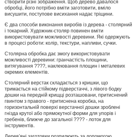
створити різні зображення. Щоб дерево давалося
обробці, його потрібно вміти заготовити, вміло
висушити, поступове висихання надає тріщини.
Є два способи виконання виробів із дерева - столярний
і токарний. Художник-столяр повинен вміти
використовувати можливості деревини. Які одержують
в процесі роботи: колір, текстури, напливи, сучки.
Столярна обробка дає змогу використовувати
можливості деревини: гранчастість площини,
витягування ????, наклеювання площин і металевих
окремих елементів.
Столярний верстак складається з кришки, що
тримається на стійкому підверстаччі, з лівого бодку
дошки на передній крищці розташовани, притиснений
гвинтом з правого - притиснена коробка, на
горизонтальній поверхі верстачної дошки зроблені
гнізда крутої або прямокутної форми для упорів і
гребенів, ближче до загальної ???? - лоток для
інструментів.
Дерев'яні заготовки розпилюють за допомогою