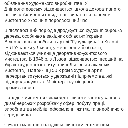
об'єднання художнього виробництва. У
Дніпропетровську відкривається школа декоративного
розпису. Активно й швидко розвивається народне
мистецтво України в передвоєнний час.
В післявоєнний період відроджується художня обробка
дерева, особливо в західних областях України.
Відновлюється робота в артілі "Гуцульщина" в Косові,
ім.Л.Українки у Львові, у Чернівецькій області,
відкриваються училища деоративно-ужиткового
мистецтва. В 1946 р. в Львові відкривається перший на
Україні художній інститут (нині Львівська академія
мистецтв). Наприкінці 50-х років художні артілі
переорганізовуються у державні підприємства, які
підпорядковуються Міністерству місцевої
промисловості.
Народне мистецтво знаходить широке застосування в
дизайнерських розробках у сфері побуту, праці,
виробництва меблів, оформленні житла та виробничого
середовища.
Сучасні майстри володіючи широким естетичним