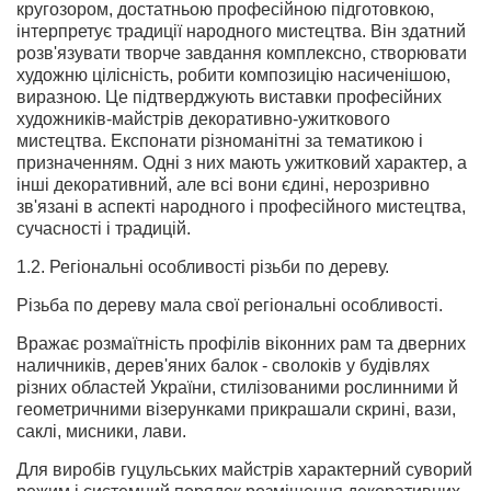
кругозором, достатньою професійною підготовкою,
інтерпретує традиції народного мистецтва. Він здатний
розв'язувати творче завдання комплексно, створювати
художню цілісність, робити композицію насиченішою,
виразною. Це підтверджують виставки професійних
художників-майстрів декоративно-ужиткового
мистецтва. Експонати різноманітні за тематикою і
призначенням. Одні з них мають ужитковий характер, а
інші декоративний, але всі вони єдині, нерозривно
зв'язані в аспекті народного і професійного мистецтва,
сучасності і традицій.
1.2. Регіональні особливості різьби по дереву.
Різьба по дереву мала свої регіональні особливості.
Вражає розмаїтність профілів віконних рам та дверних
наличників, дерев'яних балок - сволоків у будівлях
різних областей України, стилізованими рослинними й
геометричними візерунками прикрашали скрині, вази,
саклі, мисники, лави.
Для виробів гуцульських майстрів характерний суворий