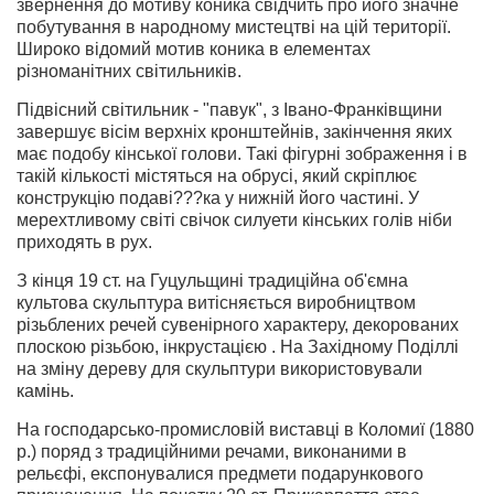
звернення до мотиву коника свідчить про його значне
побутування в народному мистецтві на цій території.
Широко відомий мотив коника в елементах
різноманітних світильників.
Підвісний світильник - "павук", з Івано-Франківщини
завершує вісім верхніх кронштейнів, закінчення яких
має подобу кінської голови. Такі фігурні зображення і в
такій кількості містяться на обрусі, який скріплює
конструкцію подаві???ка у нижній його частині. У
мерехтливому світі свічок силуети кінських голів ніби
приходять в рух.
З кінця 19 ст. на Гуцульщині традиційна об'ємна
культова скульптура витісняється виробництвом
різьблених речей сувенірного характеру, декорованих
плоскою різьбою, інкрустацією . На Західному Поділлі
на зміну дереву для скульптури використовували
камінь.
На господарсько-промисловій виставці в Коломиї (1880
р.) поряд з традиційними речами, виконаними в
рельєфі, експонувалися предмети подарункового