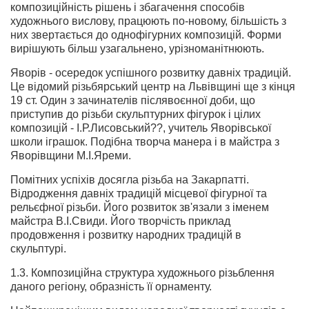
композиційність рішень і збагачення способів
художнього вислову, працюють по-новому, більшість з
них звертається до однофігурних композицій. Форми
вирішують більш узагальнено, урізноманітнюють.
Яворів - осередок успішного розвитку давніх традицій.
Це відомий різьбярський центр на Львівщині ще з кінця
19 ст. Один з зачинателів післявоєнної доби, що
приступив до різьби скульптурних фігурок і цілих
композицій - І.Р.Лисовський??, учитель Яворівської
школи іграшок. Подібна творча манера і в майстра з
Яворівщини М.І.Яреми.
Помітних успіхів досягла різьба на Закарпатті.
Відродження давніх традицій місцевої фігурної та
рельєфної різьби. Його розвиток зв'язали з іменем
майстра В.І.Свиди. Його творчість приклад
продовження і розвитку народних традицій в
скульптурі.
1.3. Композиційна структура художнього різьблення
даного регіону, образність її орнаменту.