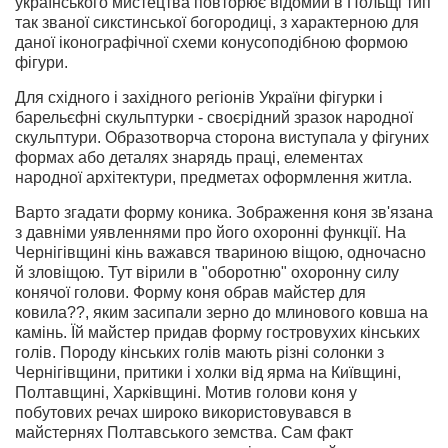
українського мистецтва повторює відомий в Польщі тип
так званої сикстинської богородиці, з характерною для
даної іконографічної схеми конусоподібною формою
фігури.
Для східного і західного регіонів України фігурки і
барельєфні скульптурки - своєрідний зразок народної
скульптури. Образотворча сторона виступала у фігуних
формах або деталях знарядь праці, елементах
народної архітектури, предметах оформлення житла.
Варто згадати форму коника. Зображення коня зв'язана
з давніми уявленнями про його охоронні функції. На
Чернігівщині кінь важався твариною віщою, одночасно
й зловіщою. Тут вірили в "оборотню" охоронну силу
конячої голови. Форму коня обрав майстер для
ковила??, яким засипали зерно до млинового ковша на
камінь. Їй майстер придав форму гостровухих кінських
голів. Породу кінських голів мають різні солонки з
Чернігівщини, притики і холки від ярма на Київщині,
Полтавщині, Харківщині. Мотив голови коня у
побутових речах широко використовувався в
майстернях Полтавського земства. Сам факт