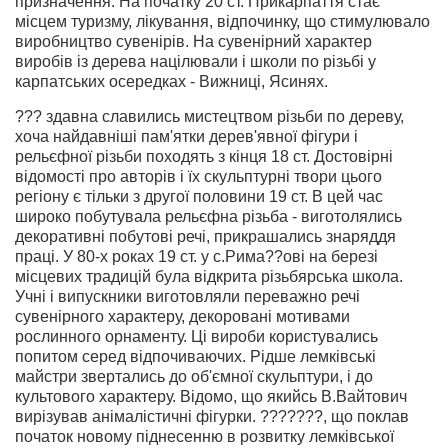
призначення. На початку 20 ст. Прикарпаття стає
місцем туризму, лікування, відпочинку, що стимулювало
виробництво сувенірів. На сувенірний характер
виробів із дерева націлювали і школи по різьбі у
карпатських осередках - Вижниці, Ясинях.
??? здавна славились мистецтвом різьби по дереву,
хоча найдавніші пам'ятки дерев'явної фігури і
рельєфної різьби походять з кінця 18 ст. Достовірні
відомості про авторів і їх скульптурні твори цього
регіону є тільки з другої половини 19 ст. В цей час
широко побутувала рельєфна різьба - виготолялись
декоративні побутові речі, прикрашались знаряддя
праці. У 80-х роках 19 ст. у с.Рима??ові на березі
місцевих традицій була відкрита різьбярська школа.
Учні і випускники виготовляли переважно речі
сувенірного характеру, декоровані мотивами
рослинного орнаменту. Ці вироби користувались
попитом серед відпочиваючих. Рідше лемківські
майстри звертались до об'ємної скульптури, і до
культового характеру. Відомо, що якийсь В.Вайтович
вирізував анімалістичні фігурки. ???????, що поклав
початок новому піднесенню в розвитку лемківської