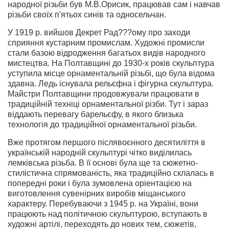
народної різьби був М.В.Орисик, працював сам і навчав
різьби своїх п'ятьох синів та односельчан.
У 1919 р. вийшов Декрет Рад???ому про заходи
сприяння кустарним промислам. Художні промисли
стали базою відродження багатьох видів народного
мистецтва. На Полтавщині до 1930-х років скульптура
уступила місце орнаментальній різьбі, що була відома
здавна. Ледь існувала рельєфна і фігурна скульптура.
Майстри Полтавщини продовжували працювати в
традиційній техніці орнаментальної різби. Тут і зараз
віддають перевагу барельєфу, в якого близька
технологія до традиційної орнаментальної різьби.
Вже протягом першого післявоєнного десятиліття в
українській народній скульптурі чітко виділилась
лемківська різьба. В її основі була ще та сюжетно-
стилістична спрямованість, яка традиційно склалась в
попередні роки і була зумовлена оріентацією на
виготовлення сувенірних виробів міщанського
характеру. Перебуваючи з 1945 р. на Україні, вони
працюють над політичною скульптурою, вступають в
художні артілі, переходять до нових тем, сюжетів,