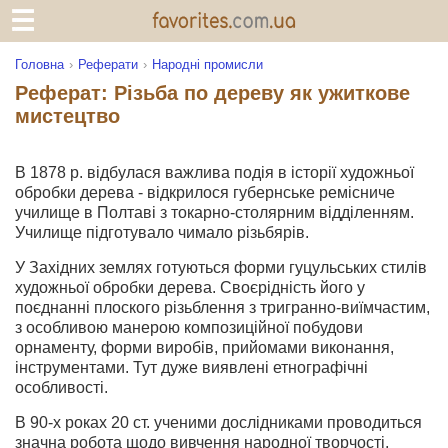
Головна
Реферати
Народні промисли
Реферат: Різьба по дереву як ужиткове
мистецтво
В 1878 р. відбулася важлива подія в історії художньої
обробки дерева - відкрилося губернське ремісниче
училище в Полтаві з токарно-столярним відділенням.
Училище підготувало чимало різьбярів.
У Західних землях готуються форми гуцульських стилів
художньої обробки дерева. Своєрідність його у
поєднанні плоского різьблення з тригранно-виїмчастим,
з особливою манерою композиційної побудови
орнаменту, форми виробів, прийомами виконання,
інструментами. Тут дуже виявлені етнографічні
особливості.
В 90-х роках 20 ст. ученими дослідниками проводиться
значна робота щодо вивчення народної творчості,