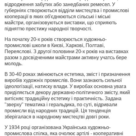
відродження забутих або занедбаних ремесел. У
губерніях створюються відділи мистецтва і промислові
кооперації в яких об'єднюються сільські і міські
майстри, організовуються виставки, що сприяють
підняттю престижу народної творчості.
На початку 20-х років створюється художньо-
промислові школи в Києві, Харкові, Полтаві,
Переяслові. З другої половини 20-х років на виставках
разом з досвідченими майстрами активну учатсь бере
молодь.
В 30-40 роках змінюються естетика, зміст і призначення
виробів художніх промислів. Вони зазнають сильної
ідеологізації, натиску влади. У виробах основна увага
приділяється декору державно-політичного змісту, який
витісняє традиційну естетику і практичність. Задана
"зверху" тематика і геральдика, по суті, відривали
промисли від народних традицій. Ця тенденція
зберігалася в народному мистецтві довгі роки.
У 1934 році організована Українська художньо-
промислова спілка, яка очолює артілі - кооперативні