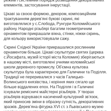
режим і системний порядок розміщення декоративних
елементів, застосування інкрустації.
Цікаві за своєю формою, декором, композиційним
трактуванням дерев'яні букові скрині, які
виготовлялися у с.Слобода, Рунгури Коломийського
району. Народні різьбярі багатим геометричним
орнаментом прикрашали вікна, стінки, ніжки скринь,
для кольору використовували сажу.
Скрині Східної України прикрашалися рослинним
орнаментом більше. Цікаві скульптури святих (церква
с.Йосафата, музей історії міста Коломия) зберігаються
в нашому місті, виготовлені учнями коломийської
школи деревного промислу. Об'ємна культова
скульптура була характерною для Галичини та Поділля.
Традиції не переривалися з часів Галицько-
Волинського князівства, і коріння яких сягало ще
більше віддалених епох. На Поділля і в Галичині
існували ремісничі майстерні різьбярів. У творах
різьбярів відчувався насичений культурний зв'язок,
який приносив зміни в образну сутність, декоративних
зразків. Дерев'яна фігурка ХVІ ст. з Львівського музею