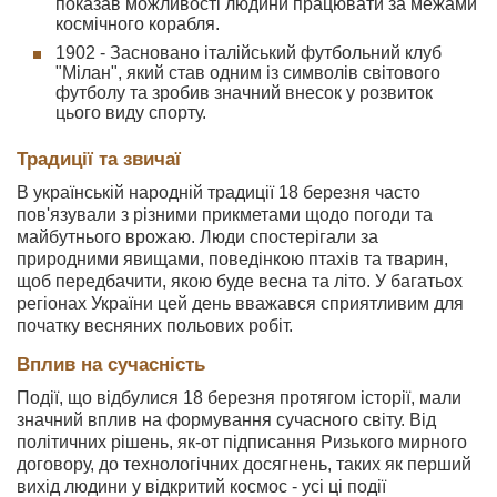
показав можливості людини працювати за межами
космічного корабля.
1902 - Засновано італійський футбольний клуб
"Мілан", який став одним із символів світового
футболу та зробив значний внесок у розвиток
цього виду спорту.
Традиції та звичаї
В українській народній традиції 18 березня часто
пов'язували з різними прикметами щодо погоди та
майбутнього врожаю. Люди спостерігали за
природними явищами, поведінкою птахів та тварин,
щоб передбачити, якою буде весна та літо. У багатьох
регіонах України цей день вважався сприятливим для
початку весняних польових робіт.
Вплив на сучасність
Події, що відбулися 18 березня протягом історії, мали
значний вплив на формування сучасного світу. Від
політичних рішень, як-от підписання Ризького мирного
договору, до технологічних досягнень, таких як перший
вихід людини у відкритий космос - усі ці події