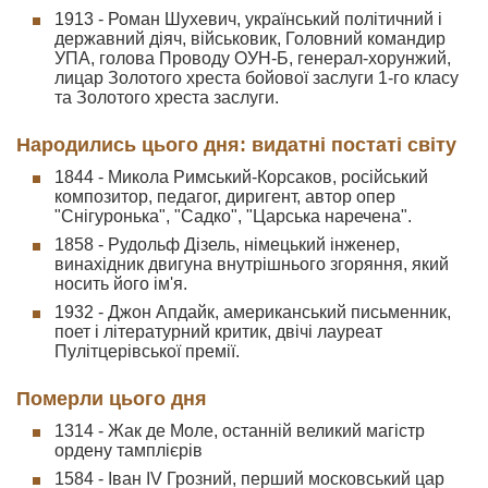
1913 - Роман Шухевич, український політичний і
державний діяч, військовик, Головний командир
УПА, голова Проводу ОУН-Б, генерал-хорунжий,
лицар Золотого хреста бойової заслуги 1-го класу
та Золотого хреста заслуги.
Народились цього дня: видатні постаті світу
1844 - Микола Римський-Корсаков, російський
композитор, педагог, диригент, автор опер
"Снігуронька", "Садко", "Царська наречена".
1858 - Рудольф Дізель, німецький інженер,
винахідник двигуна внутрішнього згоряння, який
носить його ім'я.
1932 - Джон Апдайк, американський письменник,
поет і літературний критик, двічі лауреат
Пулітцерівської премії.
Померли цього дня
1314 - Жак де Моле, останній великий магістр
ордену тамплієрів
1584 - Іван IV Грозний, перший московський цар