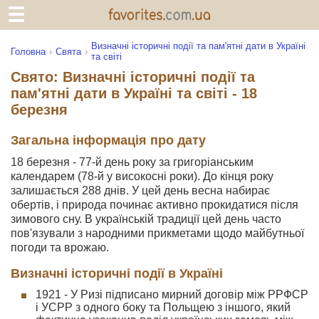
Визначні історичні події та пам'ятні дати в Україні
Головна
Свята
та світі
Свято: Визначні історичні події та
пам'ятні дати в Україні та світі - 18
березня
Загальна інформація про дату
18 березня - 77-й день року за григоріанським
календарем (78-й у високосні роки). До кінця року
залишається 288 днів. У цей день весна набирає
обертів, і природа починає активно прокидатися після
зимового сну. В українській традиції цей день часто
пов'язували з народними прикметами щодо майбутньої
погоди та врожаю.
Визначні історичні події в Україні
1921 - У Ризі підписано мирний договір між РРФСР
і УСРР з одного боку та Польщею з іншого, який