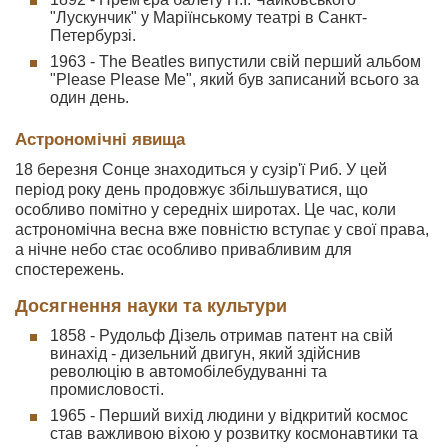
"Лускунчик" у Маріїнському театрі в Санкт-
Петербурзі.
1963 - The Beatles випустили свій перший альбом
"Please Please Me", який був записаний всього за
один день.
Астрономічні явища
18 березня Сонце знаходиться у сузір'ї Риб. У цей
період року день продовжує збільшуватися, що
особливо помітно у середніх широтах. Це час, коли
астрономічна весна вже повністю вступає у свої права,
а нічне небо стає особливо привабливим для
спостережень.
Досягнення науки та культури
1858 - Рудольф Дізель отримав патент на свій
винахід - дизельний двигун, який здійснив
революцію в автомобілебудуванні та
промисловості.
1965 - Перший вихід людини у відкритий космос
став важливою віхою у розвитку космонавтики та