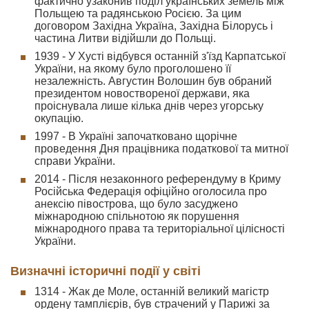
фактично узаконив поділ українських земель між
Польщею та радянською Росією. За цим
договором Західна Україна, Західна Білорусь і
частина Литви відійшли до Польщі.
1939 - У Хусті відбувся останній з'їзд Карпатської
України, на якому було проголошено її
незалежність. Августин Волошин був обраний
президентом новоствореної держави, яка
проіснувала лише кілька днів через угорську
окупацію.
1997 - В Україні започатковано щорічне
проведення Дня працівника податкової та митної
справи України.
2014 - Після незаконного референдуму в Криму
Російська Федерація офіційно оголосила про
анексію півострова, що було засуджено
міжнародною спільнотою як порушення
міжнародного права та територіальної цілісності
України.
Визначні історичні події у світі
1314 - Жак де Моле, останній великий магістр
ордену тамплієрів, був страчений у Парижі за