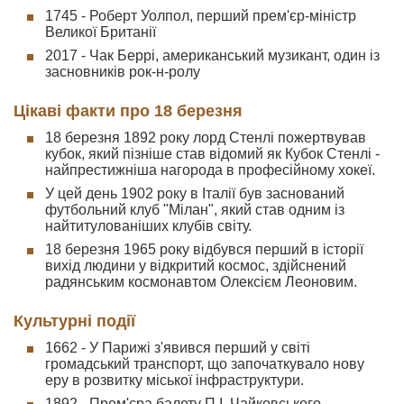
1745 - Роберт Уолпол, перший прем'єр-міністр
Великої Британії
2017 - Чак Беррі, американський музикант, один із
засновників рок-н-ролу
Цікаві факти про 18 березня
18 березня 1892 року лорд Стенлі пожертвував
кубок, який пізніше став відомий як Кубок Стенлі -
найпрестижніша нагорода в професійному хокеї.
У цей день 1902 року в Італії був заснований
футбольний клуб "Мілан", який став одним із
найтитулованіших клубів світу.
18 березня 1965 року відбувся перший в історії
вихід людини у відкритий космос, здійснений
радянським космонавтом Олексієм Леоновим.
Культурні події
1662 - У Парижі з'явився перший у світі
громадський транспорт, що започаткувало нову
еру в розвитку міської інфраструктури.
1892 - Прем'єра балету П.І. Чайковського