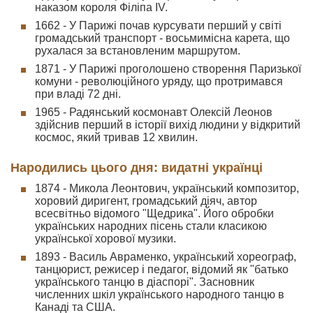
наказом короля Філіпа IV.
1662 - У Парижі почав курсувати перший у світі
громадський транспорт - восьмимісна карета, що
рухалася за встановленим маршрутом.
1871 - У Парижі проголошено створення Паризької
комуни - революційного уряду, що протримався
при владі 72 дні.
1965 - Радянський космонавт Олексій Леонов
здійснив перший в історії вихід людини у відкритий
космос, який тривав 12 хвилин.
Народились цього дня: видатні українці
1874 - Микола Леонтович, український композитор,
хоровий диригент, громадський діяч, автор
всесвітньо відомого "Щедрика". Його обробки
українських народних пісень стали класикою
української хорової музики.
1893 - Василь Авраменко, український хореограф,
танцюрист, режисер і педагог, відомий як "батько
українського танцю в діаспорі". Засновник
численних шкіл українського народного танцю в
Канаді та США.