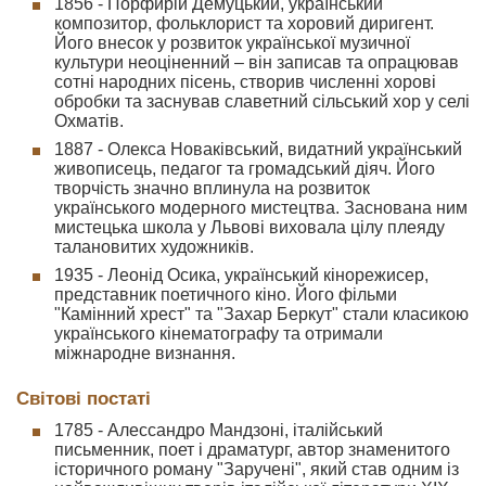
1856 - Порфирій Демуцький, український
композитор, фольклорист та хоровий диригент.
Його внесок у розвиток української музичної
культури неоціненний – він записав та опрацював
сотні народних пісень, створив численні хорові
обробки та заснував славетний сільський хор у селі
Охматів.
1887 - Олекса Новаківський, видатний український
живописець, педагог та громадський діяч. Його
творчість значно вплинула на розвиток
українського модерного мистецтва. Заснована ним
мистецька школа у Львові виховала цілу плеяду
талановитих художників.
1935 - Леонід Осика, український кінорежисер,
представник поетичного кіно. Його фільми
"Камінний хрест" та "Захар Беркут" стали класикою
українського кінематографу та отримали
міжнародне визнання.
Світові постаті
1785 - Алессандро Мандзоні, італійський
письменник, поет і драматург, автор знаменитого
історичного роману "Заручені", який став одним із