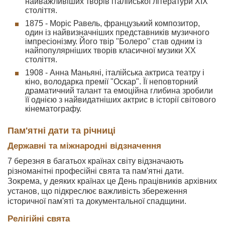
найважливіших творів італійської літератури XIX
століття.
1875 - Моріс Равель, французький композитор,
один із найвизначніших представників музичного
імпресіонізму. Його твір "Болеро" став одним із
найпопулярніших творів класичної музики XX
століття.
1908 - Анна Маньяні, італійська актриса театру і
кіно, володарка премії "Оскар". Її неповторний
драматичний талант та емоційна глибина зробили
її однією з найвидатніших актрис в історії світового
кінематографу.
Пам'ятні дати та річниці
Державні та міжнародні відзначення
7 березня в багатьох країнах світу відзначають
різноманітні професійні свята та пам'ятні дати.
Зокрема, у деяких країнах це День працівників архівних
установ, що підкреслює важливість збереження
історичної пам'яті та документальної спадщини.
Релігійні свята