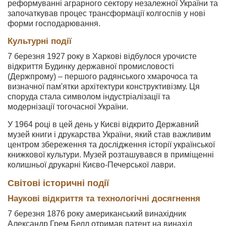
реформуванні аграрного сектору незалежної України та
започаткував процес трансформації колгоспів у нові
форми господарювання.
Культурні події
7 березня 1927 року в Харкові відбулося урочисте
відкриття Будинку державної промисловості
(Держпрому) – першого радянського хмарочоса та
визначної пам'ятки архітектури конструктивізму. Ця
споруда стала символом індустріалізації та
модернізації тогочасної України.
У 1964 році в цей день у Києві відкрито Державний
музей книги і друкарства України, який став важливим
центром збереження та дослідження історії української
книжкової культури. Музей розташувався в приміщенні
колишньої друкарні Києво-Печерської лаври.
Світові історичні події
Наукові відкриття та технологічні досягнення
7 березня 1876 року американський винахідник
Александр Грем Белл отримав патент на винахід