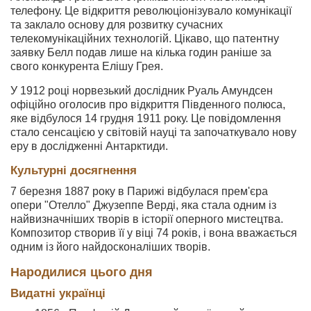
телефону. Це відкриття революціонізувало комунікації
та заклало основу для розвитку сучасних
телекомунікаційних технологій. Цікаво, що патентну
заявку Белл подав лише на кілька годин раніше за
свого конкурента Елішу Грея.
У 1912 році норвезький дослідник Руаль Амундсен
офіційно оголосив про відкриття Південного полюса,
яке відбулося 14 грудня 1911 року. Це повідомлення
стало сенсацією у світовій науці та започаткувало нову
еру в дослідженні Антарктиди.
Культурні досягнення
7 березня 1887 року в Парижі відбулася прем'єра
опери "Отелло" Джузеппе Верді, яка стала одним із
найвизначніших творів в історії оперного мистецтва.
Композитор створив її у віці 74 років, і вона вважається
одним із його найдосконаліших творів.
Народилися цього дня
Видатні українці