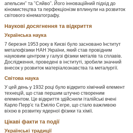
апельсин" та "Сяйво". Його інноваційний підхід до
кіномистецтва та перфекціонізм вплинули на розвиток
світового кінематографу.
Наукові досягнення та відкриття
Українська наука
7 березня 1953 року в Києві було засновано Інститут
металофізики НАН України, який став провідним
науковим центром у галузі фізики металів та сплавів.
Дослідження, проведені в інституті, зробили значний
внесок у розвиток матеріалознавства та металургії.
Світова наука
У цей день у 1932 році було відкрито хімічний елемент
технецій, що став першим штучно створеним
елементом. Це відкриття здійснили італійські вчені
Карло Перр'є та Еміліо Сегре, що стало важливою
віхою в розвитку ядерної фізики та хімії.
Цікаві факти та події
Українські традиції