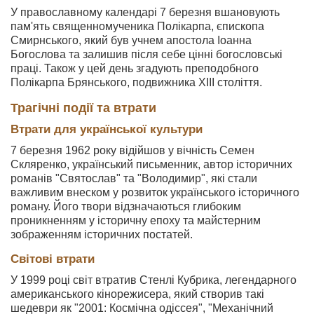
У православному календарі 7 березня вшановують
пам'ять священномученика Полікарпа, єпископа
Смирнського, який був учнем апостола Іоанна
Богослова та залишив після себе цінні богословські
праці. Також у цей день згадують преподобного
Полікарпа Брянського, подвижника XIII століття.
Трагічні події та втрати
Втрати для української культури
7 березня 1962 року відійшов у вічність Семен
Скляренко, український письменник, автор історичних
романів "Святослав" та "Володимир", які стали
важливим внеском у розвиток українського історичного
роману. Його твори відзначаються глибоким
проникненням у історичну епоху та майстерним
зображенням історичних постатей.
Світові втрати
У 1999 році світ втратив Стенлі Кубрика, легендарного
американського кінорежисера, який створив такі
шедеври як "2001: Космічна одіссея", "Механічний