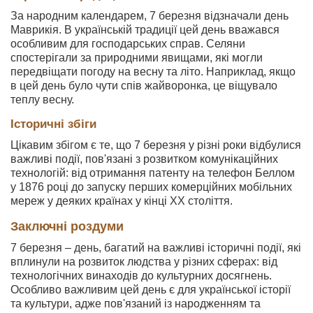
За народним календарем, 7 березня відзначали день
Маврикія. В українській традиції цей день вважався
особливим для господарських справ. Селяни
спостерігали за природними явищами, які могли
передвіщати погоду на весну та літо. Наприклад, якщо
в цей день було чути спів жайворонка, це віщувало
теплу весну.
Історичні збіги
Цікавим збігом є те, що 7 березня у різні роки відбулися
важливі події, пов'язані з розвитком комунікаційних
технологій: від отримання патенту на телефон Беллом
у 1876 році до запуску перших комерційних мобільних
мереж у деяких країнах у кінці XX століття.
Заключні роздуми
7 березня – день, багатий на важливі історичні події, які
вплинули на розвиток людства у різних сферах: від
технологічних винаходів до культурних досягнень.
Особливо важливим цей день є для української історії
та культури, адже пов'язаний із народженням та