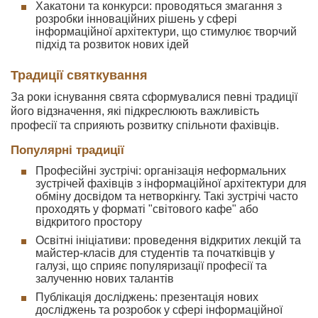
Хакатони та конкурси: проводяться змагання з
розробки інноваційних рішень у сфері
інформаційної архітектури, що стимулює творчий
підхід та розвиток нових ідей
Традиції святкування
За роки існування свята сформувалися певні традиції
його відзначення, які підкреслюють важливість
професії та сприяють розвитку спільноти фахівців.
Популярні традиції
Професійні зустрічі: організація неформальних
зустрічей фахівців з інформаційної архітектури для
обміну досвідом та нетворкінгу. Такі зустрічі часто
проходять у форматі "світового кафе" або
відкритого простору
Освітні ініціативи: проведення відкритих лекцій та
майстер-класів для студентів та початківців у
галузі, що сприяє популяризації професії та
залученню нових талантів
Публікація досліджень: презентація нових
досліджень та розробок у сфері інформаційної