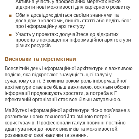
Активна участь у професійних мережах може
відкрити нові можливості для кар'єрного розвитку
Обмін досвідом: діліться своїми знаннями та
досвідом з колегами, пишіть статті або ведіть блог
про інформаційну архітектуру
Участь у проектах: долучайтеся до відкритих
проектів з покращення інформаційної архітектури
різних ресурсів
Висновки та перспективи
Всесвітній день інформаційної архітектури є важливою
подією, яка підкреслює значущість цієї галузі у
сучасному світі. З кожним роком роль інформаційної
архітектури стає все більш важливою, оскільки обсяги
інформації продовжують зростати, а потреба в її
ефективній організації стає все більш актуальною.
Майбутнє інформаційної архітектури тісно пов'язане з
розвитком нових технологій та зміною потреб
користувачів. Професіонали галузі повинні постійно
адаптуватися до нових викликів та можливостей,
розвиваючи свої навички та знання.