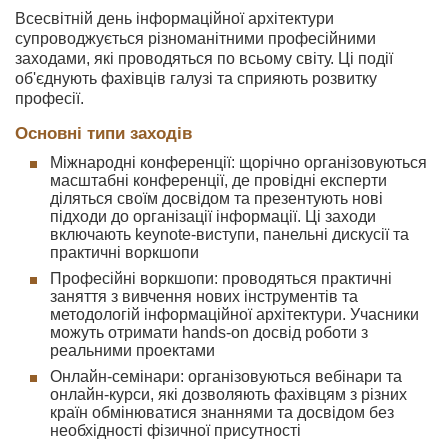
Всесвітній день інформаційної архітектури
супроводжується різноманітними професійними
заходами, які проводяться по всьому світу. Ці події
об'єднують фахівців галузі та сприяють розвитку
професії.
Основні типи заходів
Міжнародні конференції: щорічно організовуються
масштабні конференції, де провідні експерти
діляться своїм досвідом та презентують нові
підходи до організації інформації. Ці заходи
включають keynote-виступи, панельні дискусії та
практичні воркшопи
Професійні воркшопи: проводяться практичні
заняття з вивчення нових інструментів та
методологій інформаційної архітектури. Учасники
можуть отримати hands-on досвід роботи з
реальними проектами
Онлайн-семінари: організовуються вебінари та
онлайн-курси, які дозволяють фахівцям з різних
країн обмінюватися знаннями та досвідом без
необхідності фізичної присутності