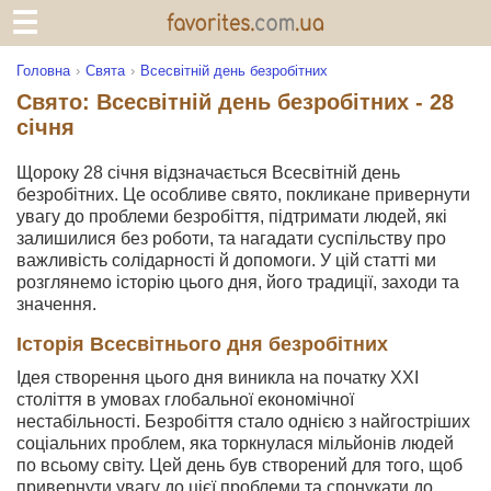
Головна
Свята
Всесвітній день безробітних
Свято: Всесвітній день безробітних - 28
січня
Щороку 28 січня відзначається Всесвітній день
безробітних. Це особливе свято, покликане привернути
увагу до проблеми безробіття, підтримати людей, які
залишилися без роботи, та нагадати суспільству про
важливість солідарності й допомоги. У цій статті ми
розглянемо історію цього дня, його традиції, заходи та
значення.
Історія Всесвітнього дня безробітних
Ідея створення цього дня виникла на початку ХХІ
століття в умовах глобальної економічної
нестабільності. Безробіття стало однією з найгостріших
соціальних проблем, яка торкнулася мільйонів людей
по всьому світу. Цей день був створений для того, щоб
привернути увагу до цієї проблеми та спонукати до