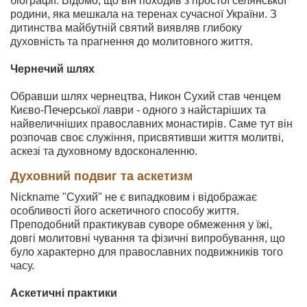
біографії. Відомо, що він походив з простої селянської
родини, яка мешкала на теренах сучасної України. З
дитинства майбутній святий виявляв глибоку
духовність та прагнення до молитовного життя.
Чернечий шлях
Обравши шлях чернецтва, Никон Сухий став ченцем
Києво-Печерської лаври - одного з найстаріших та
найвеличніших православних монастирів. Саме тут він
розпочав своє служіння, присвятивши життя молитві,
аскезі та духовному вдосконаленню.
Духовний подвиг та аскетизм
Nickname "Сухий" не є випадковим і відображає
особливості його аскетичного способу життя.
Преподобний практикував суворе обмеження у їжі,
довгі молитовні чування та фізичні випробування, що
було характерно для православних подвижників того
часу.
Аскетичні практики