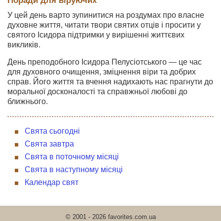
Поради для віруючих
У цей день варто зупинитися на роздумах про власне
духовне життя, читати твори святих отців і просити у
святого Ісидора підтримки у вирішенні життєвих
викликів.
День преподобного Ісидора Пелусіотського — це час
для духовного очищення, зміцнення віри та добрих
справ. Його життя та вчення надихають нас прагнути до
моральної досконалості та справжньої любові до
ближнього.
Свята сьогодні
Свята завтра
Свята в поточному місяці
Свята в наступному місяці
Календар свят
© 2001 - 2026 favorites.com.ua