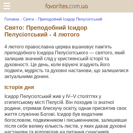
Головна
Свята
Преподобний Ісидор Пелусіотський
Свято: Преподобний Ісидор
Пелусіотський - 4 лютого
4 лютого православна церква вшановує пам'ять
преподобного Ісидора Пелусіотського — святого, який
залишив значний слід у християнській історії та
духовності. Це день, коли віруючі згадують його
подвиги, мудрість та духовні настанови, що залишилися
актуальними донині.
Історія дня
Ісидор Пелусіотський жив у IV–V століттях у
єгипетському місті Пелусій. Він походив із знатної
родини, отримав блискучу освіту, однак присвятив своє
життя служінню Богові. Ісидор був видатним
богословом, подвижником і письменником, залишивши
після себе велику кількість листів, у яких давав духовні
настанови та відповідав на питання сучасників.