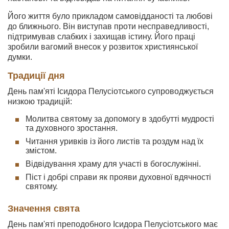
Його життя було прикладом самовідданості та любові
до ближнього. Він виступав проти несправедливості,
підтримував слабких і захищав істину. Його праці
зробили вагомий внесок у розвиток християнської
думки.
Традиції дня
День пам'яті Ісидора Пелусіотського супроводжується
низкою традицій:
Молитва святому за допомогу в здобутті мудрості
та духовного зростання.
Читання уривків із його листів та роздум над їх
змістом.
Відвідування храму для участі в богослужінні.
Піст і добрі справи як прояви духовної вдячності
святому.
Значення свята
День пам'яті преподобного Ісидора Пелусіотського має