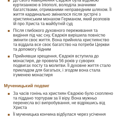
До свого навернення Євдокія була відомою
куртизанкою в Іліополі, володіла значними
багатствами, отриманими неправедним шляхом. Її
життя кардинально змінилося після зустрічі з
християнським монахом Германом, який розповів
їй про Христа та майбутній суд
Після глибокого духовного переживання та
видіння під час сну, Євдокія вирішила повністю
змінити своє життя. Вона прийняла християнство
та віддала все своє багатство на потреби Церкви
та допомогу бідним
Прийнявши хрещення, Євдокія вступила до
монастиря, де провела 56 років у суворих
подвигах посту та молитви. Її духовне життя стало
прикладом для багатьох, і згодом вона стала
ігуменею монастиря
Мученицький подвиг
За часів гонінь на християн Євдокію було схоплено
та піддано тортурам за її віру. Вона мужньо
перенесла всі випробування, не відрікшись від
Христа
Її мученицька кончина відбулася через усічення