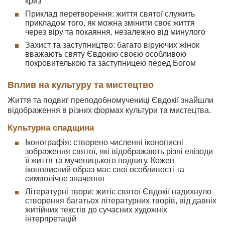
криз
Приклад перетворення: життя святої служить
прикладом того, як можна змінити своє життя
через віру та покаяння, незалежно від минулого
Захист та заступництво: багато віруючих жінок
вважають святу Євдокію своєю особливою
покровителькою та заступницею перед Богом
Вплив на культуру та мистецтво
Життя та подвиг преподобномучениці Євдокії знайшли
відображення в різних формах культури та мистецтва.
Культурна спадщина
Іконографія: створено численні іконописні
зображення святої, які відображають різні епізоди
її життя та мученицького подвигу. Кожен
іконописний образ має свої особливості та
символічне значення
Літературні твори: житіє святої Євдокії надихнуло
створення багатьох літературних творів, від давніх
житійних текстів до сучасних художніх
інтерпретацій