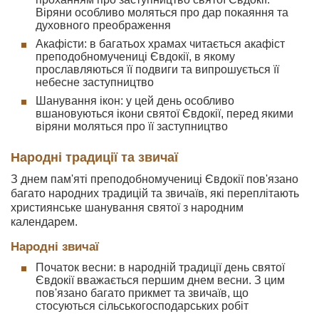
Віряни особливо моляться про дар покаяння та
духовного преображення
Акафісти: в багатьох храмах читається акафіст
преподобномучениці Євдокії, в якому
прославляються її подвиги та випрошується її
небесне заступництво
Шанування ікон: у цей день особливо
вшановуються ікони святої Євдокії, перед якими
віряни моляться про її заступництво
Народні традиції та звичаї
З днем пам'яті преподобномучениці Євдокії пов'язано
багато народних традицій та звичаїв, які переплітають
християнське шанування святої з народним
календарем.
Народні звичаї
Початок весни: в народній традиції день святої
Євдокії вважається першим днем весни. З цим
пов'язано багато прикмет та звичаїв, що
стосуються сільськогосподарських робіт