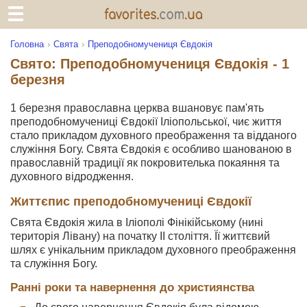
Головна
Свята
Преподобномучениця Євдокія
Свято: Преподобномучениця Євдокія - 1
березня
1 березня православна церква вшановує пам'ять
преподобномучениці Євдокії Іліопольської, чиє життя
стало прикладом духовного преображення та відданого
служіння Богу. Свята Євдокія є особливо шанованою в
православній традиції як покровителька покаяння та
духовного відродження.
Життєпис преподобномучениці Євдокії
Свята Євдокія жила в Іліополі Фінікійському (нині
територія Лівану) на початку ІІ століття. Її життєвий
шлях є унікальним прикладом духовного преображення
та служіння Богу.
Ранні роки та навернення до християнства