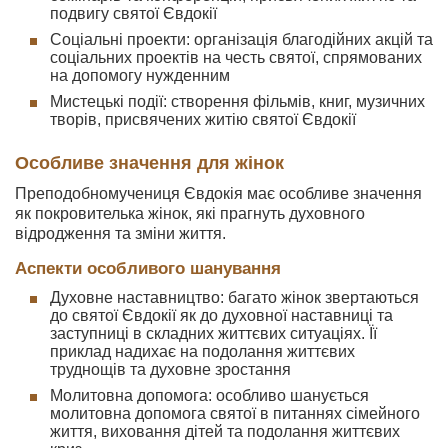
подвигу святої Євдокії
Соціальні проекти: організація благодійних акцій та
соціальних проектів на честь святої, спрямованих
на допомогу нужденним
Мистецькі події: створення фільмів, книг, музичних
творів, присвячених житію святої Євдокії
Особливе значення для жінок
Преподобномучениця Євдокія має особливе значення
як покровителька жінок, які прагнуть духовного
відродження та зміни життя.
Аспекти особливого шанування
Духовне наставництво: багато жінок звертаються
до святої Євдокії як до духовної наставниці та
заступниці в складних життєвих ситуаціях. Її
приклад надихає на подолання життєвих
труднощів та духовне зростання
Молитовна допомога: особливо шанується
молитовна допомога святої в питаннях сімейного
життя, виховання дітей та подолання життєвих