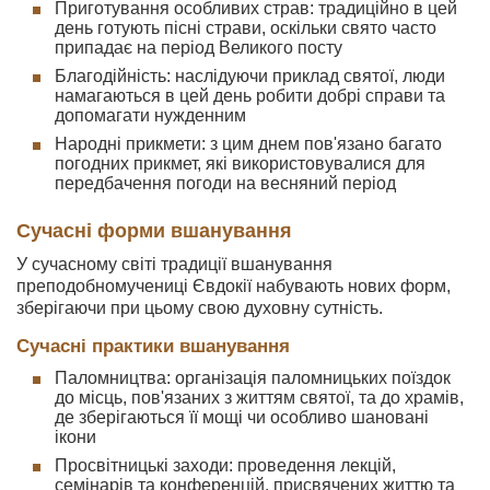
Приготування особливих страв: традиційно в цей
день готують пісні страви, оскільки свято часто
припадає на період Великого посту
Благодійність: наслідуючи приклад святої, люди
намагаються в цей день робити добрі справи та
допомагати нужденним
Народні прикмети: з цим днем пов'язано багато
погодних прикмет, які використовувалися для
передбачення погоди на весняний період
Сучасні форми вшанування
У сучасному світі традиції вшанування
преподобномучениці Євдокії набувають нових форм,
зберігаючи при цьому свою духовну сутність.
Сучасні практики вшанування
Паломництва: організація паломницьких поїздок
до місць, пов'язаних з життям святої, та до храмів,
де зберігаються її мощі чи особливо шановані
ікони
Просвітницькі заходи: проведення лекцій,
семінарів та конференцій, присвячених життю та