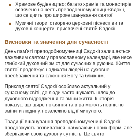
Храмове будівництво: багато храмів та монастирів
освячено на честь преподобномучениці Євдокії,
що свідчить про широке шанування святої
Музичні твори: створено церковні піснеспіви та
духовні концерти, присвячені святій Євдокії
Висновки та значення для сучасності
День пам'яті преподобномучениці Євдокії залишається
важливим святом у православному календарі, яке несе
глибокий духовний зміст для сучасних віруючих. Життя
святої продовжує надихати людей на духовне
преображення та служіння Богу та ближнім.
Приклад святої Євдокії особливо актуальний у
сучасному світі, де люди часто шукають шлях до
духовного відродження та зміни життя. Її історія
показує, що щире покаяння та віра можуть повністю
змінити людину, незалежно від її минулого.
Традиції вшанування преподобномучениці Євдокії
продовжують розвиватися, набуваючи нових форм, але
зберігаючи свою духовну сутність. Це свято