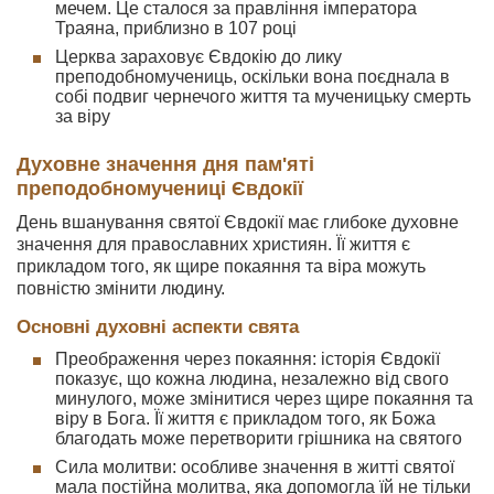
мечем. Це сталося за правління імператора
Траяна, приблизно в 107 році
Церква зараховує Євдокію до лику
преподобномучениць, оскільки вона поєднала в
собі подвиг чернечого життя та мученицьку смерть
за віру
Духовне значення дня пам'яті
преподобномучениці Євдокії
День вшанування святої Євдокії має глибоке духовне
значення для православних християн. Її життя є
прикладом того, як щире покаяння та віра можуть
повністю змінити людину.
Основні духовні аспекти свята
Преображення через покаяння: історія Євдокії
показує, що кожна людина, незалежно від свого
минулого, може змінитися через щире покаяння та
віру в Бога. Її життя є прикладом того, як Божа
благодать може перетворити грішника на святого
Сила молитви: особливе значення в житті святої
мала постійна молитва, яка допомогла їй не тільки