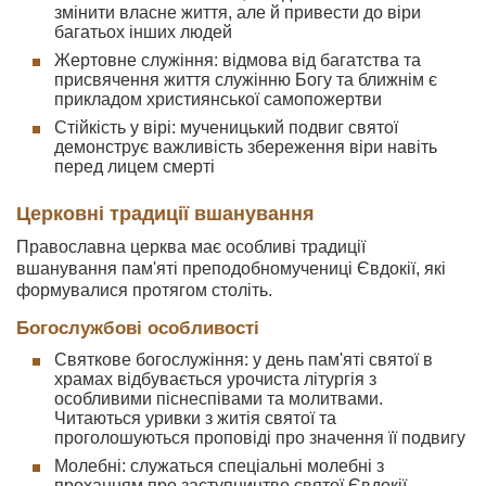
змінити власне життя, але й привести до віри
багатьох інших людей
Жертовне служіння: відмова від багатства та
присвячення життя служінню Богу та ближнім є
прикладом християнської самопожертви
Стійкість у вірі: мученицький подвиг святої
демонструє важливість збереження віри навіть
перед лицем смерті
Церковні традиції вшанування
Православна церква має особливі традиції
вшанування пам'яті преподобномучениці Євдокії, які
формувалися протягом століть.
Богослужбові особливості
Святкове богослужіння: у день пам'яті святої в
храмах відбувається урочиста літургія з
особливими піснеспівами та молитвами.
Читаються уривки з житія святої та
проголошуються проповіді про значення її подвигу
Молебні: служаться спеціальні молебні з
проханням про заступництво святої Євдокії.