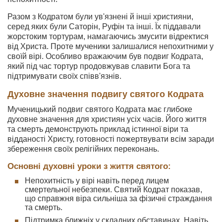
Разом з Кодратом були ув'язнені й інші християни,
серед яких були Саторін, Руфін та інші. Їх піддавали
жорстоким тортурам, намагаючись змусити відректися
від Христа. Проте мученики залишалися непохитними у
своїй вірі. Особливо вражаючим був подвиг Кодрата,
який під час тортур продовжував славити Бога та
підтримувати своїх співв'язнів.
Духовне значення подвигу святого Кодрата
Мученицький подвиг святого Кодрата має глибоке
духовне значення для християн усіх часів. Його життя
та смерть демонструють приклад істинної віри та
відданості Христу, готовності пожертвувати всім заради
збереження своїх релігійних переконань.
Основні духовні уроки з життя святого:
Непохитність у вірі навіть перед лицем
смертельної небезпеки. Святий Кодрат показав,
що справжня віра сильніша за фізичні страждання
та смерть.
Підтримка ближніх у складних обставинах. Навіть