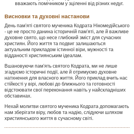
вважають помічником у зціленні від різних недуг.
Висновки та духовні настанови
День пам'яті святого мученика Кодрата Нікомедійського
- це не просто данина історичній пам'яті, але й важливе
духовне свято, що несе глибокий зміст для сучасних
християн. Його життя та подвиг залишаються
актуальним прикладом істинної віри, мужності та
відданості християнським ідеалам.
Вшановуючи пам'ять святого Кодрата, ми не лише
згадуємо історичні події, але й отримуємо духовне
натхнення для власного життя. Його приклад вчить нас
стійкості у вірі, любові до ближнього та готовності
відстоювати свої переконання навіть у найскладніших
обставинах.
Нехай молитви святого мученика Кодрата допомагають
нам зберігати віру, любов та надію, слідуючи шляхом
християнського життя в сучасному світі.