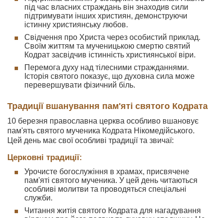
під час власних страждань він знаходив сили
підтримувати інших християн, демонструючи
істинну християнську любов.
Свідчення про Христа через особистий приклад.
Своїм життям та мученицькою смертю святий
Кодрат засвідчив істинність християнської віри.
Перемога духу над тілесними стражданнями.
Історія святого показує, що духовна сила може
перевершувати фізичний біль.
Традиції вшанування пам'яті святого Кодрата
10 березня православна церква особливо вшановує
пам'ять святого мученика Кодрата Нікомедійського.
Цей день має свої особливі традиції та звичаї:
Церковні традиції:
Урочисте богослужіння в храмах, присвячене
пам'яті святого мученика. У цей день читаються
особливі молитви та проводяться спеціальні
служби.
Читання житія святого Кодрата для нагадування