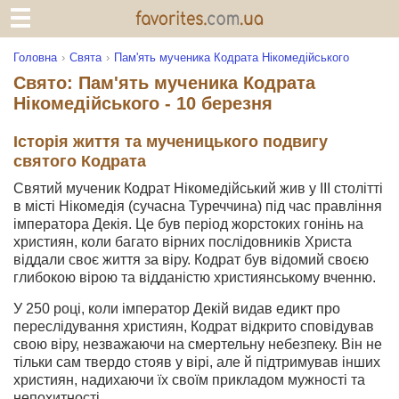
Головна
Свята
Пам'ять мученика Кодрата Нікомедійського
Свято: Пам'ять мученика Кодрата
Нікомедійського - 10 березня
Історія життя та мученицького подвигу
святого Кодрата
Святий мученик Кодрат Нікомедійський жив у III столітті
в місті Нікомедія (сучасна Туреччина) під час правління
імператора Декія. Це був період жорстоких гонінь на
християн, коли багато вірних послідовників Христа
віддали своє життя за віру. Кодрат був відомий своєю
глибокою вірою та відданістю християнському вченню.
У 250 році, коли імператор Декій видав едикт про
переслідування християн, Кодрат відкрито сповідував
свою віру, незважаючи на смертельну небезпеку. Він не
тільки сам твердо стояв у вірі, але й підтримував інших
християн, надихаючи їх своїм прикладом мужності та
непохитності.