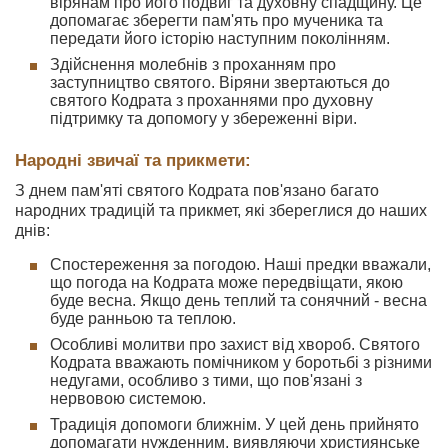
вірянам про його подвиг та духовну спадщину. Це
допомагає зберегти пам'ять про мученика та
передати його історію наступним поколінням.
Здійснення молебнів з проханням про
заступництво святого. Віряни звертаються до
святого Кодрата з проханнями про духовну
підтримку та допомогу у збереженні віри.
Народні звичаї та прикмети:
З днем пам'яті святого Кодрата пов'язано багато
народних традицій та прикмет, які збереглися до наших
днів:
Спостереження за погодою. Наші предки вважали,
що погода на Кодрата може передвіщати, якою
буде весна. Якщо день теплий та сонячний - весна
буде ранньою та теплою.
Особливі молитви про захист від хвороб. Святого
Кодрата вважають помічником у боротьбі з різними
недугами, особливо з тими, що пов'язані з
нервовою системою.
Традиція допомоги ближнім. У цей день прийнято
допомагати нужденним, виявляючи християнське