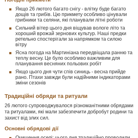
Якщо 26 лютого багато снігу - влітку буде багато
дощів та грибів. Цю прикмету особливо цінували
грибники та селяни, які планували літні роботи
Сильний вітер цього дня віщував вологе літо та
хороший врожай зернових культур. Наші предки
ретельно спостерігали за напрямком та силою
вітру
Ясна погода на Мартиніана передвіщала ранню та
теплу весну. Це було особливо важливим для
планування весняних польових робіт
Якщо цього дня чути спів синиць - весна прийде
рано. Птахи завжди були надійними індикаторами
зміни сезонів
Традиційні обряди та ритуали
26 лютого супроводжувалося різноманітними обрядами
та ритуалами, які мали забезпечити добробут родини та
захист від злих сил.
Основні обрядові дії
Очищення оселі: цього дня традиційно проводили