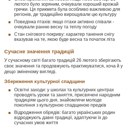
лютого було зоряним, очікували хороший врожай
гречки. Ця прикмета була особливо важливою для
регіонів, де традиційно вирощували цю культуру
Поведінка птахів: якщо птахи активно співали -
очікували ранню весну та теплу погоду
Стан снігового покриву: характер танення снігу
вказував на те, якою буде весна та початок літа
Сучасне значення традицій
У сучасному світі багато традицій 26 лютого зберігають
своє значення та продовжують практикуватися, хоча й у
дещо зміненому вигляді.
Збереження культурної спадщини
Освітні заходи: у школах та культурних центрах
проводять уроки та заняття, присвячені народним
традиціям цього дня, знайомлячи молоде
покоління з культурною спадщиною предків
Відродження обрядів: багато українських родин
відроджують давні традиції, адаптуючи їх до
сучасних умов життя