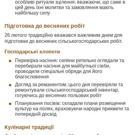
особливі ритуали зцілення, вважаючи, що саме в
цей день їхні молитви та замовляння мають
найбільшу силу
Підготовка до весняних робіт
26 лютого традиційно вважався важливим днем для
підготовки до весняних сільськогосподарських робіт.
Господарські клопоти
Перевірка насіння: селяни ретельно оглядали та
перебирали насіння для майбутньої сівби,
проводили спеціальні обряди для його
благословення
Догляд за реманентом: цього дня перевіряли та
ремонтували сільськогосподарський інвентар,
готуючись до весняних польових робіт
Планування посівів: складали плани розміщення
культур на полях, враховуючи народні прикмети та
попередній досвід
Кулінарні традиції