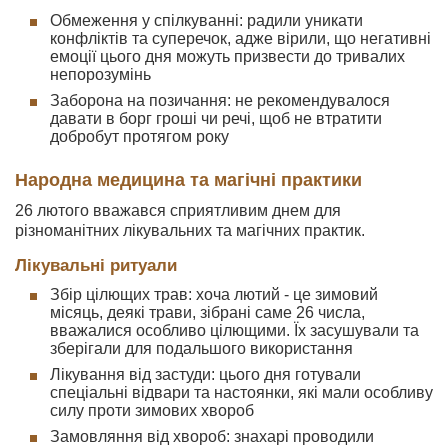
Обмеження у спілкуванні: радили уникати
конфліктів та суперечок, адже вірили, що негативні
емоції цього дня можуть призвести до тривалих
непорозумінь
Заборона на позичання: не рекомендувалося
давати в борг гроші чи речі, щоб не втратити
добробут протягом року
Народна медицина та магічні практики
26 лютого вважався сприятливим днем для
різноманітних лікувальних та магічних практик.
Лікувальні ритуали
Збір цілющих трав: хоча лютий - це зимовий
місяць, деякі трави, зібрані саме 26 числа,
вважалися особливо цілющими. Їх засушували та
зберігали для подальшого використання
Лікування від застуди: цього дня готували
спеціальні відвари та настоянки, які мали особливу
силу проти зимових хвороб
Замовляння від хвороб: знахарі проводили