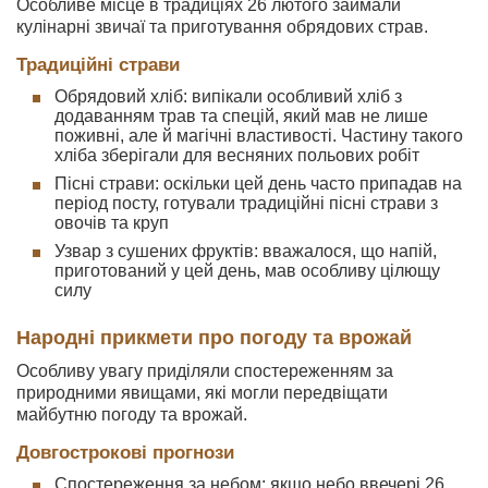
Особливе місце в традиціях 26 лютого займали
кулінарні звичаї та приготування обрядових страв.
Традиційні страви
Обрядовий хліб: випікали особливий хліб з
додаванням трав та спецій, який мав не лише
поживні, але й магічні властивості. Частину такого
хліба зберігали для весняних польових робіт
Пісні страви: оскільки цей день часто припадав на
період посту, готували традиційні пісні страви з
овочів та круп
Узвар з сушених фруктів: вважалося, що напій,
приготований у цей день, мав особливу цілющу
силу
Народні прикмети про погоду та врожай
Особливу увагу приділяли спостереженням за
природними явищами, які могли передвіщати
майбутню погоду та врожай.
Довгострокові прогнози
Спостереження за небом: якщо небо ввечері 26