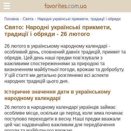
Головна
Свята
Народні українські прикмети, традиції і обряди
Свято: Народні українські прикмети,
традиції і обряди - 26 лютого
26 лютого в українському народному календарі -
особливий день, сповнений давніх традицій, прикмет та
обрядів. Цей день наші предки пов'язували з
важливими спостереженнями за природою та
визначенням майбутньої погоди, врожаю та добробуту.
У цій статті ми детально розглянемо всі аспекти
народних традицій цього дня.
Історичне значення дати в українському
народному календарі
26 лютого в народному календарі українців займає
особливе місце, оскільки це період, коли зима починає
поступово переходити в весну. Наші предки вважали
цей час надзвичайно важливим для передбачення
погоди та майбутнього врожаю.