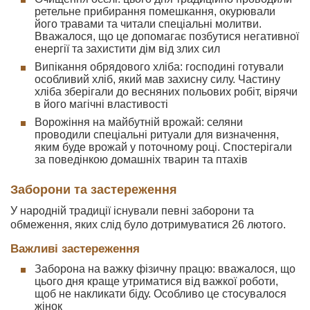
ретельне прибирання помешкання, окурювали
його травами та читали спеціальні молитви.
Вважалося, що це допомагає позбутися негативної
енергії та захистити дім від злих сил
Випікання обрядового хліба: господині готували
особливий хліб, який мав захисну силу. Частину
хліба зберігали до весняних польових робіт, вірячи
в його магічні властивості
Ворожіння на майбутній врожай: селяни
проводили спеціальні ритуали для визначення,
яким буде врожай у поточному році. Спостерігали
за поведінкою домашніх тварин та птахів
Заборони та застереження
У народній традиції існували певні заборони та
обмеження, яких слід було дотримуватися 26 лютого.
Важливі застереження
Заборона на важку фізичну працю: вважалося, що
цього дня краще утриматися від важкої роботи,
щоб не накликати біду. Особливо це стосувалося
жінок