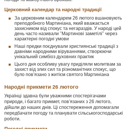
Церковний календар та народні традиції
За церковним календарем 26 лютого вшановують
преподобного Мартиніана, який вважається
захисником від спокус та негараздів. У народі цей
день часто називали "Мартинові заметілі" через
характерні погодні умови
Наші предки поєднували християнські традиції з
давніми народними віруваннями, створюючи
унікальний симбіоз духовних практик
Цього дня особливу увагу приділяли молитвам за
захист від злих сил та різноманітних спокус, що
було пов'язано з житієм святого Мартиніана
Народні прикмети 26 лютого
Українці здавна були уважними спостерігачами
природи, і багато прикмет, пов'язаних з 26 лютого,
дійшли до наших днів. Ці спостереження допомагали
передбачати погоду та планувати сільськогосподарські
роботи.
Погодні прикмети