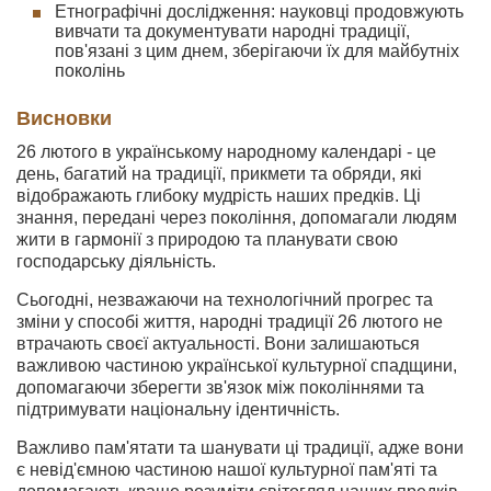
Етнографічні дослідження: науковці продовжують
вивчати та документувати народні традиції,
пов'язані з цим днем, зберігаючи їх для майбутніх
поколінь
Висновки
26 лютого в українському народному календарі - це
день, багатий на традиції, прикмети та обряди, які
відображають глибоку мудрість наших предків. Ці
знання, передані через покоління, допомагали людям
жити в гармонії з природою та планувати свою
господарську діяльність.
Сьогодні, незважаючи на технологічний прогрес та
зміни у способі життя, народні традиції 26 лютого не
втрачають своєї актуальності. Вони залишаються
важливою частиною української культурної спадщини,
допомагаючи зберегти зв'язок між поколіннями та
підтримувати національну ідентичність.
Важливо пам'ятати та шанувати ці традиції, адже вони
є невід'ємною частиною нашої культурної пам'яті та