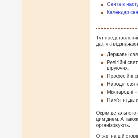
Свята в наст
Календар свя
Тут представлений
дат, які відзначаю
Державні свят
Релігійні свя
віруючих.
Професійні св
Народні свята
Міжнародні – 
Пам’ятні дати
Окрім детального о
цим днем. А також
організовують.
Отже, на цій стор