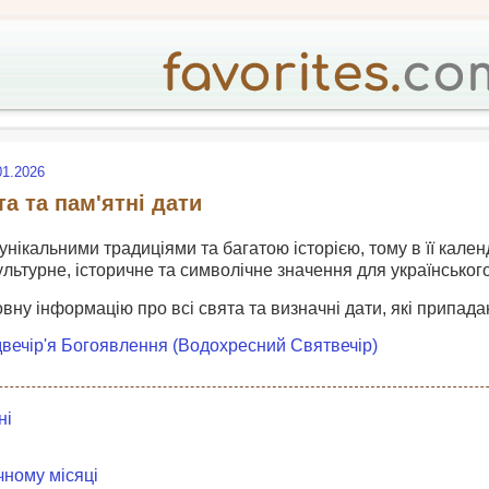
01.2026
та та пам'ятні дати
 унікальними традиціями та багатою історією, тому в її кален
ультурне, історичне та символічне значення для українськог
овну інформацію про всі свята та визначні дати, які припадаю
адвечір'я Богоявлення (Водохресний Святвечір)
ні
чному місяці