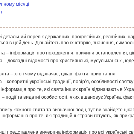
упному місяці
т
 детальний перелік державних, професійних, релігійних, на
ться в цей день. Дізнайтесь про їх історію, значення, символі
а – інформація про походження, причини встановлення, цікав
та – докладні відомості про християнські, мусульманські, юдей
ята – хто і чому відзначає, цікаві факти, привітання.
 – колоритні українські традиції, повір’я, особливості святку
інформація про те, які свята інших країн відзначають в Україн
 – події та видатні особистості, яких вшановує Україна, факти
пису кожного свята та визначної події, тут ви знайдете цікав
 інформацію про те, які традиційні страви готують, як прик
інці представлена вичерпна інформація про всі українські с