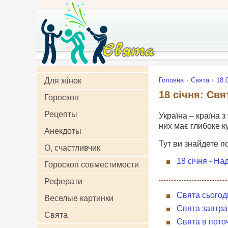
Для жінок
Головна
Свята
18.
18 січня: Свя
Гороскоп
Рецепты
Україна – країна з
них має глибоке к
Анекдоты
Тут ви знайдете п
О, счастливчик
18 січня - Н
Гороскоп совместимости
Реферати
Свята сьогод
Веселые картинки
Свята завтра
Свята
Свята в пото