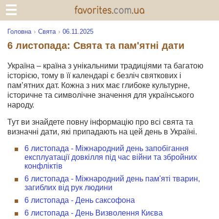
Головна
Свята
06.11.2025
6 листопада: Свята та пам'ятні дати
Україна – країна з унікальними традиціями та багатою
історією, тому в її календарі є безліч святкових і
пам’ятних дат. Кожна з них має глибоке культурне,
історичне та символічне значення для українського
народу.
Тут ви знайдете повну інформацію про всі свята та
визначні дати, які припадають на цей день в Україні.
6 листопада - Міжнародний день запобігання
експлуатації довкілля під час війни та збройних
конфліктів
6 листопада - Міжнародний день пам'яті тварин,
загиблих від рук людини
6 листопада - День саксофона
6 листопада - День Визволення Києва