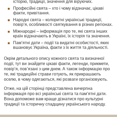
історію, традиції, значення для віруючих.
Професійні свята – хто і чому відзначає, цікаві
факти, привітання.
Народні свята – колоритні українські традиції,
повір’я, особливості святкування в різних регіонах.
Міжнародні – інформація про те, які свята інших
країн відзначають в Україні, їх історія та значення.
Пам’ятні дати – події та видатні особистості, яких
вшановує Україна, факти з їх життя та діяльності.
Окрім детального опису кожного свята та визначної
події, тут ви знайдете цікаві факти, легенди, прикмети,
повір’я, пов’язані з цим днем. А також інформацію про
те, які традиційні страви готують, як прикрашають
оселю, в чому одягаються, які розваги організовують.
Отже, на цій сторінці представлена вичерпна
інформація про всі українські свята та пам’ятні дати.
Вона допоможе вам краще дізнатися про культурні
традиції та історичну спадщину українського народу.