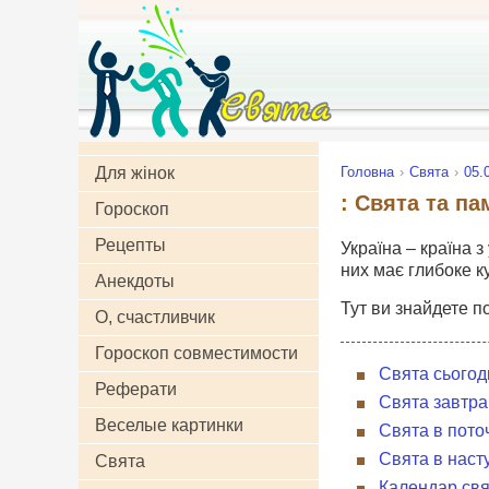
Для жінок
Головна
Свята
05.
: Свята та па
Гороскоп
Рецепты
Україна – країна з
них має глибоке к
Анекдоты
Тут ви знайдете п
О, счастливчик
Гороскоп совместимости
Свята сьогод
Реферати
Свята завтра
Веселые картинки
Свята в пото
Свята в наст
Свята
Календар свя