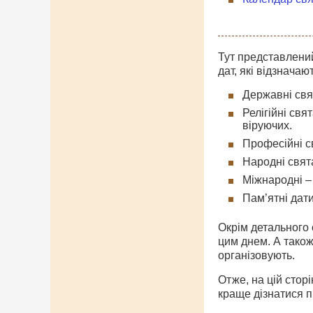
Тут представлений
дат, які відзначаю
Державні свят
Релігійні свя
віруючих.
Професійні св
Народні свята
Міжнародні – 
Пам’ятні дати
Окрім детального о
цим днем. А також
організовують.
Отже, на цій стор
краще дізнатися п