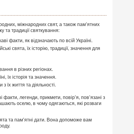
родних, міжнародних свят, а також пам’ятних
ку та традиції святкування:
і факти, як відзначають по всій Україні.
ські свята, їх історію, традиції, значення для
вання в різних регіонах.
і, їх історія та значення.
 з їх життя та діяльності.
і факти, легенди, прикмети, повір’я, пов’язані з
рашають оселю, в чому одягаються, які розваги
вята та пам’ятні дати. Вона допоможе вам
роду.