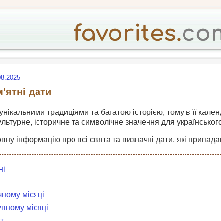
08.2025
м'ятні дати
 унікальними традиціями та багатою історією, тому в її кален
ультурне, історичне та символічне значення для українськог
овну інформацію про всі свята та визначні дати, які припадаю
ні
чному місяці
упному місяці
т