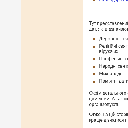
Тут представлений
дат, які відзначаю
Державні свят
Релігійні свя
віруючих.
Професійні св
Народні свята
Міжнародні – 
Пам’ятні дати
Окрім детального о
цим днем. А також
організовують.
Отже, на цій стор
краще дізнатися п