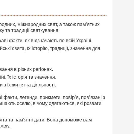
родних, міжнародних свят, а також пам’ятних
ку та традиції святкування:
і факти, як відзначають по всій Україні.
ські свята, їх історію, традиції, значення для
вання в різних регіонах.
і, їх історія та значення.
 з їх життя та діяльності.
і факти, легенди, прикмети, повір’я, пов’язані з
рашають оселю, в чому одягаються, які розваги
вята та пам’ятні дати. Вона допоможе вам
роду.