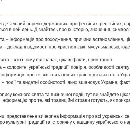
 детальний перелік державних, професійних, релігійних, на
ться в цей день. Дізнайтесь про їх історію, значення, символі
а – інформація про походження, причини встановлення, цікав
та – докладні відомості про християнські, мусульманські, юдей
ята – хто і чому відзначає, цікаві факти, привітання.
 – колоритні українські традиції, повір’я, особливості святку
інформація про те, які свята інших країн відзначають в Україн
 – події та видатні особистості, яких вшановує Україна, факти
пису кожного свята та визначної події, тут ви знайдете цікав
 інформацію про те, які традиційні страви готують, як прик
інці представлена вичерпна інформація про всі українські с
ро культурні традиції та історичну спадщину українського на