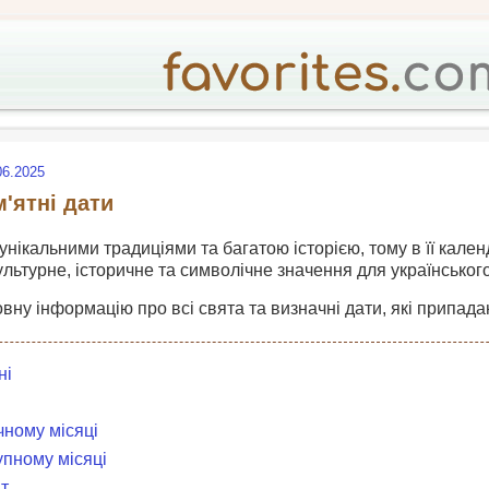
06.2025
м'ятні дати
 унікальними традиціями та багатою історією, тому в її кален
ультурне, історичне та символічне значення для українськог
овну інформацію про всі свята та визначні дати, які припадаю
ні
чному місяці
упному місяці
т