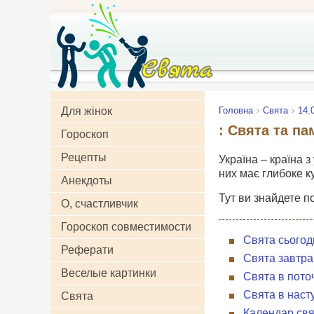
Для жінок
Головна
Свята
14.
: Свята та па
Гороскоп
Рецепты
Україна – країна з
них має глибоке к
Анекдоты
Тут ви знайдете п
О, счастливчик
Гороскоп совместимости
Свята сьогод
Реферати
Свята завтра
Веселые картинки
Свята в пото
Свята в наст
Свята
Календар свя