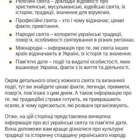
Релігійні свята – докладні відомості про
християнські, мусульманські, юдейські свята, їх
історію, традиції, значення для віруючих.
Професійні свята – хто і чому відзначає, цікаві
факти, привітання.
Народні свята – колоритні українські традиції,
повір’я, особливості святкування в різних регіонах.
Міжнародні – інформація про те, які свята інших
країн відзначають в Україні, їх історія та значення.
Пам’ятні дати – події та видатні особистості, яких
вшановує Україна, факти з їх життя та діяльності.
Окрім детального опису кожного свята та визначної
події, тут ви знайдете цікаві факти, легенди, прикмети,
повір’я, пов’язані з цим днем. А також інформацію про
те, які традиційні страви готують, як прикрашають
оселю, в чому одягаються, які розваги організовують.
Отже, на цій сторінці представлена вичерпна
інформація про всі українські свята та пам’ятні дати.
Вона допоможе вам краще дізнатися про культурні
традиції та історичну спадщину українського народу.