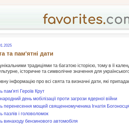
01.2025
та та пам'ятні дати
 унікальними традиціями та багатою історією, тому в її кален
ультурне, історичне та символічне значення для українськог
овну інформацію про всі свята та визначні дати, які припадаю
нь пам'яті Героїв Крут
жнародний день мобілізації проти загрози ядерної війни
ень перенесення мощей священномученика Ігнатія Богоносц
нь пазлів і головоломок
ень винаходу бензинового автомобіля