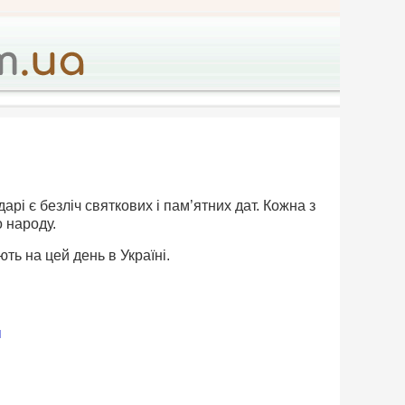
дарі є безліч святкових і пам’ятних дат. Кожна з
о народу.
ть на цей день в Україні.
я