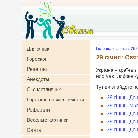
Для жінок
Головна
Свята
29.
29 січня: Свя
Гороскоп
Рецепты
Україна – країна з
них має глибоке к
Анекдоты
Тут ви знайдете п
О, счастливчик
29 січня - Де
Гороскоп совместимости
29 січня - Мі
Реферати
29 січня - Д
Веселые картинки
29 січня - Де
29 січня - Д
Свята