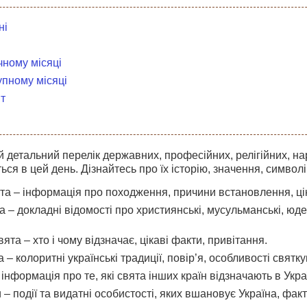
ні
чному місяці
упному місяці
т
 детальний перелік державних, професійних, релігійних, на
ться в цей день. Дізнайтесь про їх історію, значення, символі
а – інформація про походження, причини встановлення, цікав
та – докладні відомості про християнські, мусульманські, юдей
ята – хто і чому відзначає, цікаві факти, привітання.
 – колоритні українські традиції, повір’я, особливості святку
інформація про те, які свята інших країн відзначають в Україн
 – події та видатні особистості, яких вшановує Україна, факти