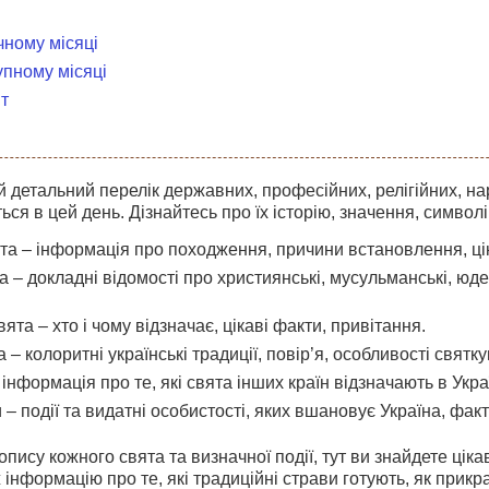
чному місяці
упному місяці
т
 детальний перелік державних, професійних, релігійних, на
ться в цей день. Дізнайтесь про їх історію, значення, символі
а – інформація про походження, причини встановлення, цікав
та – докладні відомості про християнські, мусульманські, юдей
ята – хто і чому відзначає, цікаві факти, привітання.
 – колоритні українські традиції, повір’я, особливості святку
інформація про те, які свята інших країн відзначають в Україн
 – події та видатні особистості, яких вшановує Україна, факти
пису кожного свята та визначної події, тут ви знайдете цікав
 інформацію про те, які традиційні страви готують, як прик