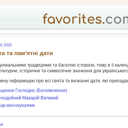
01.2025
та та пам'ятні дати
 унікальними традиціями та багатою історією, тому в її кален
ультурне, історичне та символічне значення для українськог
овну інформацію про всі свята та визначні дати, які припадаю
рещення Господнє (Богоявлення)
реподобний Макарій Великий
кар-весноуказчик
ні