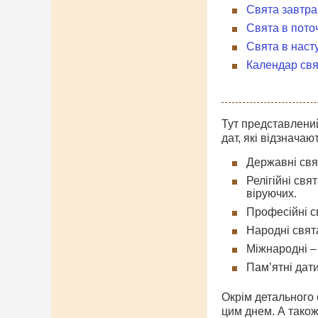
Свята завтра
Свята в пото
Свята в наст
Календар свя
Тут представлений
дат, які відзначаю
Державні свят
Релігійні свя
віруючих.
Професійні св
Народні свята
Міжнародні – 
Пам’ятні дати
Окрім детального о
цим днем. А також