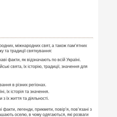
родних, міжнародних свят, а також пам’ятних
ку та традиції святкування:
і факти, як відзначають по всій Україні.
ські свята, їх історію, традиції, значення для
вання в різних регіонах.
і, їх історія та значення.
 з їх життя та діяльності.
і факти, легенди, прикмети, повір’я, пов’язані з
рашають оселю, в чому одягаються, які розваги