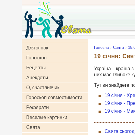
Для жінок
Головна
Свята
19.
19 січня: Свя
Гороскоп
Рецепты
Україна – країна з
них має глибоке к
Анекдоты
Тут ви знайдете п
О, счастливчик
19 січня - Х
Гороскоп совместимости
19 січня - П
Реферати
19 січня - Ма
Веселые картинки
Свята
Свята сьогод