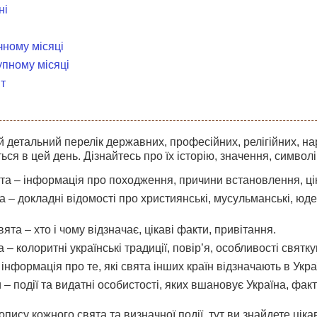
ні
чному місяці
упному місяці
т
 детальний перелік державних, професійних, релігійних, на
ться в цей день. Дізнайтесь про їх історію, значення, символі
а – інформація про походження, причини встановлення, цікав
та – докладні відомості про християнські, мусульманські, юдей
ята – хто і чому відзначає, цікаві факти, привітання.
 – колоритні українські традиції, повір’я, особливості святку
інформація про те, які свята інших країн відзначають в Україн
 – події та видатні особистості, яких вшановує Україна, факти
пису кожного свята та визначної події, тут ви знайдете цікав