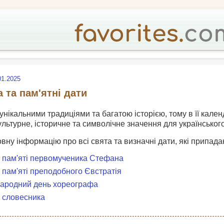
01.2025
а та пам'ятні дати
 унікальними традиціями та багатою історією, тому в її кален
ультурне, історичне та символічне значення для українськог
овну інформацію про всі свята та визначні дати, які припадаю
нь пам'яті первомученика Стефана
ь пам'яті преподобного Євстратія
жнародний день хореографа
ь словесника