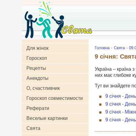
Для жінок
Головна
Свята
09.
9 січня: Свят
Гороскоп
Рецепты
Україна – країна з
них має глибоке к
Анекдоты
Тут ви знайдете п
О, счастливчик
9 січня - Де
Гороскоп совместимости
9 січня - Ден
Реферати
9 січня - Мі
Веселые картинки
9 січня - Ден
Свята