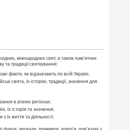
родних, міжнародних свят, а також пам’ятних
ку та традиції святкування:
і факти, як відзначають по всій Україні.
ські свята, їх історію, традиції, значення для
вання в різних регіонах.
і, їх історія та значення.
 з їх життя та діяльності.
і факти, легенди, прикмети, повір’я, пов’язані з