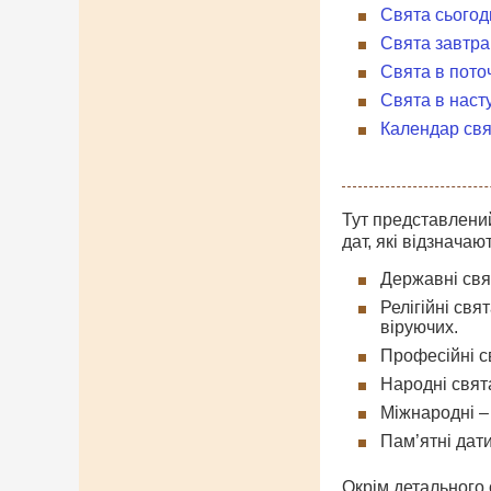
Свята сьогод
Свята завтра
Свята в пото
Свята в наст
Календар свя
Тут представлений
дат, які відзначаю
Державні свят
Релігійні свя
віруючих.
Професійні св
Народні свята
Міжнародні – 
Пам’ятні дати
Окрім детального о