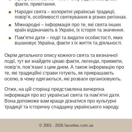
факти, привітання.
Народні свята – колоритні українські традиції,
повір’я, особливості святкування в різних регіонах.
Міжнародні – інформація про те, які свята інших
країн відзначають в Україні, їх історія та значення.
Пам’ятні дати – події та видатні особистості, яких
вшановує Україна, факти з їх життя та діяльності.
Окрім детального опису кожного свята та визначної
події, тут ви знайдете цікаві факти, легенди, прикмети,
повір’я, пов’язані з цим днем. А також інформацію про
те, які традиційні страви готують, як прикрашають
оселю, в чому одягаються, які розваги організовують.
Отже, на цій сторінці представлена вичерпна
інформація про всі українські свята та пам’ятні дати.
Вона допоможе вам краще дізнатися про культурні
традиції та історичну спадщину українського народу.
© 2001 - 2026 favorites.com.ua