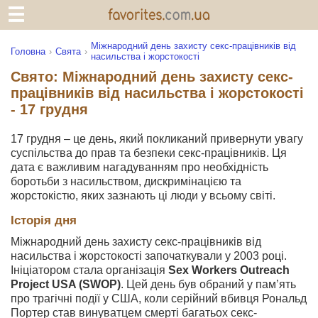
Міжнародний день захисту секс-працівників від
Головна
Свята
насильства і жорстокості
Свято: Міжнародний день захисту секс-
працівників від насильства і жорстокості
- 17 грудня
17 грудня – це день, який покликаний привернути увагу
суспільства до прав та безпеки секс-працівників. Ця
дата є важливим нагадуванням про необхідність
боротьби з насильством, дискримінацією та
жорстокістю, яких зазнають ці люди у всьому світі.
Історія дня
Міжнародний день захисту секс-працівників від
насильства і жорстокості започаткували у 2003 році.
Ініціатором стала організація
Sex Workers Outreach
Project USA (SWOP)
. Цей день був обраний у пам’ять
про трагічні події у США, коли серійний вбивця Рональд
Портер став винуватцем смерті багатьох секс-