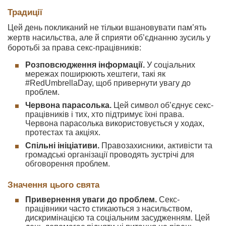
Традиції
Цей день покликаний не тільки вшановувати пам’ять
жертв насильства, але й сприяти об’єднанню зусиль у
боротьбі за права секс-працівників:
Розповсюдження інформації.
У соціальних
мережах поширюють хештеги, такі як
#RedUmbrellaDay, щоб привернути увагу до
проблем.
Червона парасолька.
Цей символ об’єднує секс-
працівників і тих, хто підтримує їхні права.
Червона парасолька використовується у ходах,
протестах та акціях.
Спільні ініціативи.
Правозахисники, активісти та
громадські організації проводять зустрічі для
обговорення проблем.
Значення цього свята
Привернення уваги до проблем.
Секс-
працівники часто стикаються з насильством,
дискримінацією та соціальним засудженням. Цей