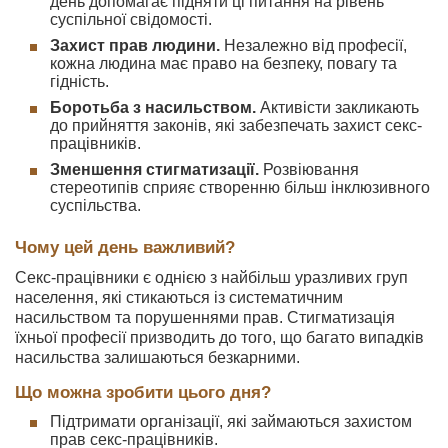
день допомагає підняти ці питання на рівень
суспільної свідомості.
Захист прав людини.
Незалежно від професії,
кожна людина має право на безпеку, повагу та
гідність.
Боротьба з насильством.
Активісти закликають
до прийняття законів, які забезпечать захист секс-
працівників.
Зменшення стигматизації.
Розвіювання
стереотипів сприяє створенню більш інклюзивного
суспільства.
Чому цей день важливий?
Секс-працівники є однією з найбільш уразливих груп
населення, які стикаються із систематичним
насильством та порушеннями прав. Стигматизація
їхньої професії призводить до того, що багато випадків
насильства залишаються безкарними.
Що можна зробити цього дня?
Підтримати організації, які займаються захистом
прав секс-працівників.