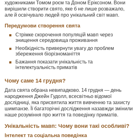
художниками Томом роєм та Доном Еріксоном. Вони
вирішили створити свято, яке б не лише розважало,
але й освічувало людей про унікальний світ мавп.
Передумови створення свята
Стрімке скорочення популяцій мавп через
знищення середовища проживання
Необхідність привернути увагу до проблем
збереження біорізноманіття
Бажання показати унікальність та
інтелектуальність приматів
Чому саме 14 грудня?
Дата свята обрана невипадково. 14 грудня — день
народження Джейн Гудолл, всесвітньо відомої
дослідниці, яка присвятила життя вивченню та захисту
шимпанзе. Її багаторічні дослідження назавжди змінили
наше розуміння про життя та поведінку приматів.
Унікальність мавп: Чому вони такі особливі?
Інтелект та соціальна поведінка