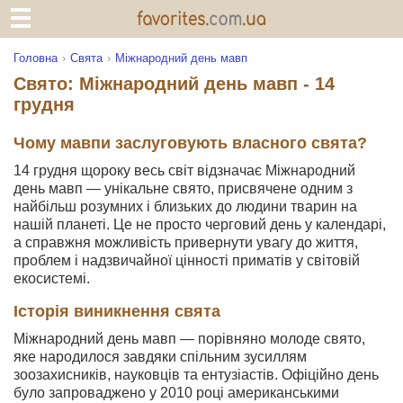
Головна
Свята
Міжнародний день мавп
Свято: Міжнародний день мавп - 14
грудня
Чому мавпи заслуговують власного свята?
14 грудня щороку весь світ відзначає Міжнародний
день мавп — унікальне свято, присвячене одним з
найбільш розумних і близьких до людини тварин на
нашій планеті. Це не просто черговий день у календарі,
а справжня можливість привернути увагу до життя,
проблем і надзвичайної цінності приматів у світовій
екосистемі.
Історія виникнення свята
Міжнародний день мавп — порівняно молоде свято,
яке народилося завдяки спільним зусиллям
зоозахисників, науковців та ентузіастів. Офіційно день
було запроваджено у 2010 році американськими