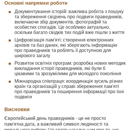
Основні напрямки роботи
Документування історій: важлива робота з пошуку
та збереження свідчень про подвиги праведників,
включаючи збір документів, фотографій та
особистих спогадів. Це особливо актуально,
оскільки багато свідків тих подій вже пішли з життя
Цифровізація пам'яті: створення електронних
архівів та баз даних, які зберігають інформацію
про праведників та роблять її доступною для
широкого загалу
Розвиток освітніх програм: розробка нових методик
викладання історії праведників, які були б
цікавими та зрозумілими для молодого покоління
Міжнародна співпраця: координація зусиль різних
країн та організацій у справі збереження пам'яті
про праведників та поширення інформації про їхні
подвиги
Висновки
Європейський день праведників - це не просто
пам'ятна дата, а важливий символ людяності та
морального вибору. Це свято нагадує нам про те, що