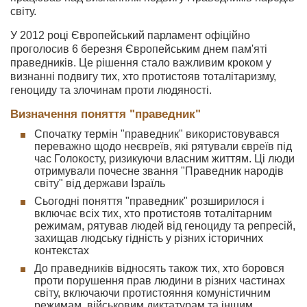
світу.
У 2012 році Європейський парламент офіційно
проголосив 6 березня Європейським днем пам'яті
праведників. Це рішення стало важливим кроком у
визнанні подвигу тих, хто протистояв тоталітаризму,
геноциду та злочинам проти людяності.
Визначення поняття "праведник"
Спочатку термін "праведник" використовувався
переважно щодо неєвреїв, які рятували євреїв під
час Голокосту, ризикуючи власним життям. Ці люди
отримували почесне звання "Праведник народів
світу" від держави Ізраїль
Сьогодні поняття "праведник" розширилося і
включає всіх тих, хто протистояв тоталітарним
режимам, рятував людей від геноциду та репресій,
захищав людську гідність у різних історичних
контекстах
До праведників відносять також тих, хто боровся
проти порушення прав людини в різних частинах
світу, включаючи протистояння комуністичним
режимам, військовим диктатурам та іншим