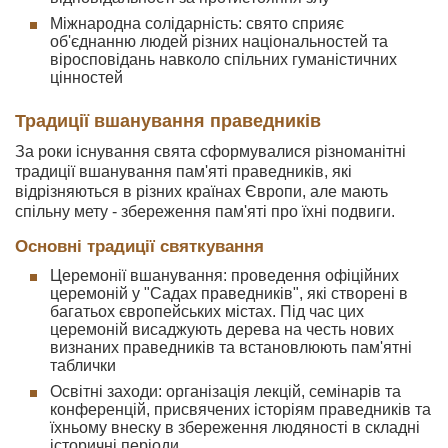
Міжнародна солідарність: свято сприяє
об'єднанню людей різних національностей та
віросповідань навколо спільних гуманістичних
цінностей
Традиції вшанування праведників
За роки існування свята сформувалися різноманітні
традиції вшанування пам'яті праведників, які
відрізняються в різних країнах Європи, але мають
спільну мету - збереження пам'яті про їхні подвиги.
Основні традиції святкування
Церемонії вшанування: проведення офіційних
церемоній у "Садах праведників", які створені в
багатьох європейських містах. Під час цих
церемоній висаджують дерева на честь нових
визнаних праведників та встановлюють пам'ятні
таблички
Освітні заходи: організація лекцій, семінарів та
конференцій, присвячених історіям праведників та
їхньому внеску в збереження людяності в складні
історичні періоди