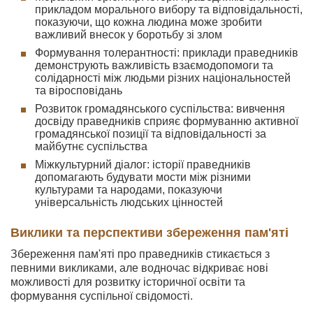
прикладом морального вибору та відповідальності,
показуючи, що кожна людина може зробити
важливий внесок у боротьбу зі злом
Формування толерантності: приклади праведників
демонструють важливість взаємодопомоги та
солідарності між людьми різних національностей
та віросповідань
Розвиток громадянського суспільства: вивчення
досвіду праведників сприяє формуванню активної
громадянської позиції та відповідальності за
майбутнє суспільства
Міжкультурний діалог: історії праведників
допомагають будувати мости між різними
культурами та народами, показуючи
універсальність людських цінностей
Виклики та перспективи збереження пам'яті
Збереження пам'яті про праведників стикається з
певними викликами, але водночас відкриває нові
можливості для розвитку історичної освіти та
формування суспільної свідомості.