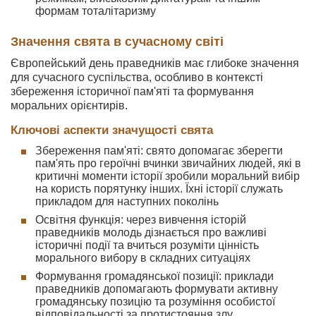
формам тоталітаризму
Значення свята в сучасному світі
Європейський день праведників має глибоке значення
для сучасного суспільства, особливо в контексті
збереження історичної пам'яті та формування
моральних орієнтирів.
Ключові аспекти значущості свята
Збереження пам'яті: свято допомагає зберегти
пам'ять про героїчні вчинки звичайних людей, які в
критичні моменти історії зробили моральний вибір
на користь порятунку інших. Їхні історії служать
прикладом для наступних поколінь
Освітня функція: через вивчення історій
праведників молодь дізнається про важливі
історичні події та вчиться розуміти цінність
морального вибору в складних ситуаціях
Формування громадянської позиції: приклади
праведників допомагають формувати активну
громадянську позицію та розуміння особистої
відповідальності за протистояння злу