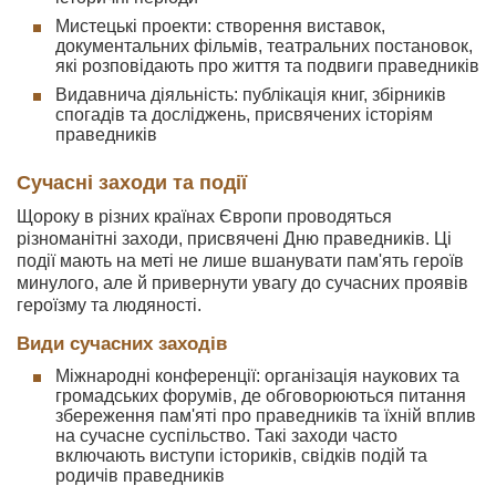
Мистецькі проекти: створення виставок,
документальних фільмів, театральних постановок,
які розповідають про життя та подвиги праведників
Видавнича діяльність: публікація книг, збірників
спогадів та досліджень, присвячених історіям
праведників
Сучасні заходи та події
Щороку в різних країнах Європи проводяться
різноманітні заходи, присвячені Дню праведників. Ці
події мають на меті не лише вшанувати пам'ять героїв
минулого, але й привернути увагу до сучасних проявів
героїзму та людяності.
Види сучасних заходів
Міжнародні конференції: організація наукових та
громадських форумів, де обговорюються питання
збереження пам'яті про праведників та їхній вплив
на сучасне суспільство. Такі заходи часто
включають виступи істориків, свідків подій та
родичів праведників