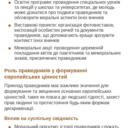
Освітні програми: проведення спеціальних уроків
та лекцій у школах та університетах, де молодь
може дізнатися про подвиги праведників та
обговорити моральні аспекти їхніх вчинків
Виставкові проекти: організація фотовиставок,
експозицій особистих речей та документів
праведників, що допомагають краще зрозуміти
контекст їхніх вчинків
Меморіальні акції: проведення церемоній
покладання квітів до пам'ятників та меморіальних
знаків, присвячених праведникам
Роль праведників у формуванні
європейських цінностей
Приклад праведників має важливе значення для
формування та зміцнення основних європейських
цінностей, таких як повага до людської гідності, захист
прав людини та протистояння будь-яким формам
дискримінації.
Вплив на суспільну свідомість
Моральний орієнтир: історії праведників служать