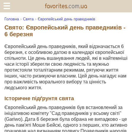
Головна
Свята
Європейський день праведників
Свято: Європейський день праведників -
6 березня
Європейський день праведників, який відзначається 6
березня, є особливою датою в календарі європейської
спільноти. Це день вшанування людей, які в найтемніші
часи історії зберегли свою людяність та мужньо
протистояли тоталітарним режимам, рятуючи життя
інших, часто ризикуючи власним. Цей день нагадує нам
про важливість морального вибору та цінність
людського життя.
Історичне підґрунтя свята
Європейський день праведників був встановлений за
ініціативою комітету "Сад праведників у всьому світі"
(Gariwo). Дата 6 березня була обрана не випадково - це
день пам'яті Моше Бейскі, одного з перших, хто активно
працював над визнанням подвигу Праведників народів