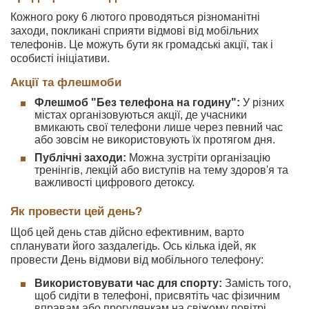
Кожного року 6 лютого проводяться різноманітні
заходи, покликані сприяти відмові від мобільних
телефонів. Це можуть бути як громадські акції, так і
особисті ініціативи.
Акції та флешмоби
Флешмоб "Без телефона на годину":
У різних
містах організовуються акції, де учасники
вмикають свої телефони лише через певний час
або зовсім не використовують їх протягом дня.
Публічні заходи:
Можна зустріти організацію
тренінгів, лекцій або виступів на тему здоров'я та
важливості цифрового детоксу.
Як провести цей день?
Щоб цей день став дійсно ефективним, варто
спланувати його заздалегідь. Ось кілька ідей, як
провести День відмови від мобільного телефону:
Використовувати час для спорту:
Замість того,
щоб сидіти в телефоні, присвятіть час фізичним
вправам або прогулянкам на свіжому повітрі.