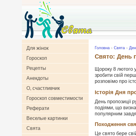
Для жінок
Головна
Свята
Ден
Свято: День п
Гороскоп
Рецепты
Щороку 8 лютого у
зробити свій перш
Анекдоты
розповімо про істо
О, счастливчик
Історія Дня про
Гороскоп совместимости
День пропозиції р
подіями, що визна
Реферати
популярним завдя
Веселые картинки
Походження свя
Свята
Це свято бере сві