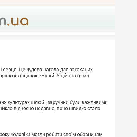
 і серця. Це чудова нагода для закоханих
рпризів і щирих емоцій. У цій статті ми
різних культурах шлюб і заручини були важливими
никло відносно недавно, воно швидко стало
і року чоловіки могли робити своїм обраницям