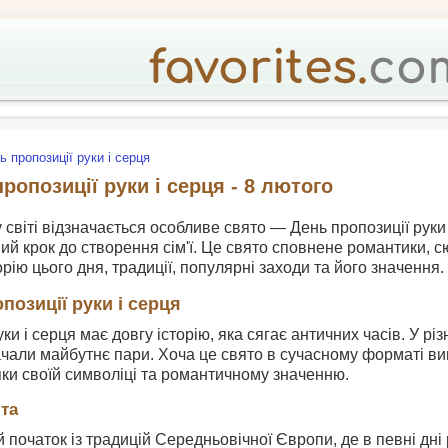
ь пропозиції руки і серця
ропозиції руки і серця - 8 лютого
 світі відзначається особливе свято — День пропозиції руки
ий крок до створення сім'ї. Це свято сповнене романтики, сю
рію цього дня, традиції, популярні заходи та його значення.
позиції руки і серця
уки і серця має довгу історію, яка сягає античних часів. У 
чали майбутнє пари. Хоча це свято в сучасному форматі ви
ки своїй символіці та романтичному значенню.
та
й початок із традицій Середньовічної Європи, де в певні дн