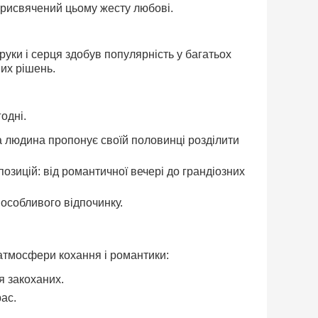
присвячений цьому жесту любові.
 руки і серця здобув популярність у багатьох
них рішень.
годні.
а людина пропонує своїй половинці розділити
озицій: від романтичної вечері до грандіозних
особливого відпочинку.
 атмосфери кохання і романтики:
я закоханих.
ас.