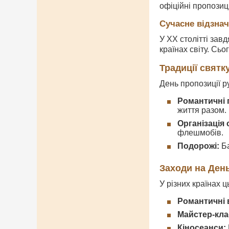
офіційні пропозиц
Сучасне відзна
У ХХ столітті завд
країнах світу. Сьо
Традиції святк
День пропозиції ру
Романтичні 
життя разом.
Організація
флешмобів.
Подорожі:
Ба
Заходи на День
У різних країнах 
Романтичні 
Майстер-кла
Кіносеанси: