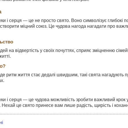
а
уки і серця — це не просто свято. Воно символізує глибокі по
і створити міцний союз. Це чудова нагода нагадати про важл
льство
ей на відвертість у своїх почуттях, сприяє зміцненню сімей
итті.
о?
, де ритм життя стає дедалі швидшим, такі свята нагадують п
х.
уки і серця — це чудова можливість зробити важливий крок у
. Нехай це свято принесе вам лише радість, щирість і кохан
ні