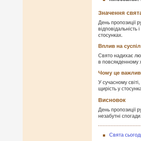
Значення свят
День пропозиції р
відповідальність 
стосунках.
Вплив на суспі
Свято надихає люд
в повсякденному ж
Чому це важлив
У сучасному світі
щирість у стосунка
Висновок
День пропозиції р
незабутні спогади
Свята сьогод