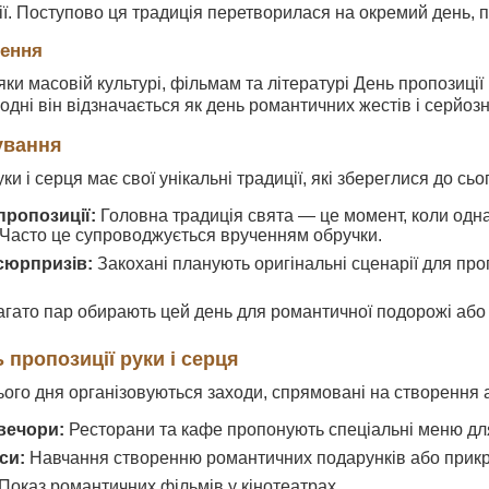
ії. Поступово ця традиція перетворилася на окремий день, 
чення
яки масовій культурі, фільмам та літературі День пропозиції
годні він відзначається як день романтичних жестів і серйоз
ування
ки і серця має свої унікальні традиції, які збереглися до сьо
пропозиції:
Головна традиція свята — це момент, коли одн
 Часто це супроводжується врученням обручки.
 сюрпризів:
Закохані планують оригінальні сценарії для проп
гато пар обирають цей день для романтичної подорожі або 
 пропозиції руки і серця
цього дня організовуються заходи, спрямовані на створення
вечори:
Ресторани та кафе пропонують спеціальні меню дл
си:
Навчання створенню романтичних подарунків або прикр
Показ романтичних фільмів у кінотеатрах.