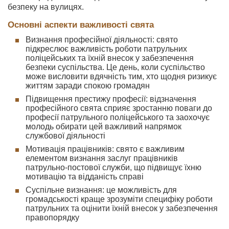
безпеку на вулицях.
Основні аспекти важливості свята
Визнання професійної діяльності: свято
підкреслює важливість роботи патрульних
поліцейських та їхній внесок у забезпечення
безпеки суспільства. Це день, коли суспільство
може висловити вдячність тим, хто щодня ризикує
життям заради спокою громадян
Підвищення престижу професії: відзначення
професійного свята сприяє зростанню поваги до
професії патрульного поліцейського та заохочує
молодь обирати цей важливий напрямок
службової діяльності
Мотивація працівників: свято є важливим
елементом визнання заслуг працівників
патрульно-постової служби, що підвищує їхню
мотивацію та відданість справі
Суспільне визнання: це можливість для
громадськості краще зрозуміти специфіку роботи
патрульних та оцінити їхній внесок у забезпечення
правопорядку