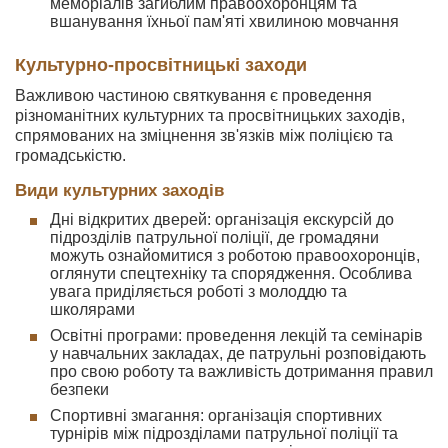
меморіалів загиблим правоохоронцям та
вшанування їхньої пам'яті хвилиною мовчання
Культурно-просвітницькі заходи
Важливою частиною святкування є проведення
різноманітних культурних та просвітницьких заходів,
спрямованих на зміцнення зв'язків між поліцією та
громадськістю.
Види культурних заходів
Дні відкритих дверей: організація екскурсій до
підрозділів патрульної поліції, де громадяни
можуть ознайомитися з роботою правоохоронців,
оглянути спецтехніку та спорядження. Особлива
увага приділяється роботі з молоддю та
школярами
Освітні програми: проведення лекцій та семінарів
у навчальних закладах, де патрульні розповідають
про свою роботу та важливість дотримання правил
безпеки
Спортивні змагання: організація спортивних
турнірів між підрозділами патрульної поліції та