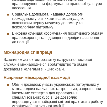
правопорушень та формування правової культури
населення
Соціальна допомога: надання допомоги
громадянам у різних життєвих ситуаціях,
включаючи першу медичну допомогу та
психологічну підтримку
Виховна функція: формування позитивного образу
правоохоронця та підвищення довіри населення
до поліції
Міжнародна співпраця
Важливим аспектом розвитку патрульно-постової
служби є міжнародне співробітництво та обмін
досвідом з колегами з інших країн.
Напрямки міжнародної взаємодії
Обмін досвідом: участь українських патрульних у
міжнародних навчаннях та тренінгах, запрошення
іноземних експертів для проведення
спеціалізованих курсів. Це дозволяє
впроваджувати найкращі світові практики в роботу
української патрульної поліції