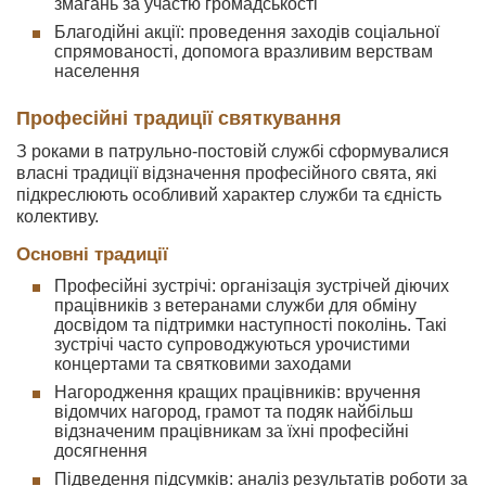
змагань за участю громадськості
Благодійні акції: проведення заходів соціальної
спрямованості, допомога вразливим верствам
населення
Професійні традиції святкування
З роками в патрульно-постовій службі сформувалися
власні традиції відзначення професійного свята, які
підкреслюють особливий характер служби та єдність
колективу.
Основні традиції
Професійні зустрічі: організація зустрічей діючих
працівників з ветеранами служби для обміну
досвідом та підтримки наступності поколінь. Такі
зустрічі часто супроводжуються урочистими
концертами та святковими заходами
Нагородження кращих працівників: вручення
відомчих нагород, грамот та подяк найбільш
відзначеним працівникам за їхні професійні
досягнення
Підведення підсумків: аналіз результатів роботи за