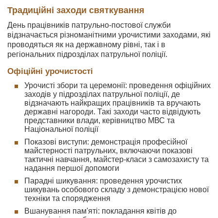
Традиційні заходи святкування
День працівників патрульно-постової служби
відзначається різноманітними урочистими заходами, які
проводяться як на державному рівні, так і в
регіональних підрозділах патрульної поліції.
Офіційні урочистості
Урочисті збори та церемонії: проведення офіційних
заходів у підрозділах патрульної поліції, де
відзначають найкращих працівників та вручають
державні нагороди. Такі заходи часто відвідують
представники влади, керівництво МВС та
Національної поліції
Показові виступи: демонстрація професійної
майстерності патрульних, включаючи показові
тактичні навчання, майстер-класи з самозахисту та
надання першої допомоги
Парадні шикування: проведення урочистих
шикувань особового складу з демонстрацією нової
техніки та спорядження
Вшанування пам'яті: покладання квітів до