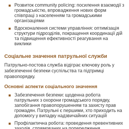
Розвиток community policing: посилення взаємодії з
громадськістю, впровадження нових форм
співпраці з населенням та громадськими
організаціями
Вдосконалення системи управління: оптимізація
структури підрозділів, покращення координації дій
та підвищення ефективності реагування на
виклики
Соціальне значення патрульної служби
Патрульно-постова служба відіграє ключову роль у
забезпеченні безпеки суспільства та підтримці
правопорядку.
Основні аспекти соціального значення
Забезпечення безпеки: щоденна робота
патрульних з охорони громадського порядку,
запобігання правопорушенням та захисту прав
громадян. Патрульні є першими, хто приходить на
допомогу у випадку надзвичайних ситуацій
Профілактична робота: проведення превентивних
заходів, спрямованих на попередження