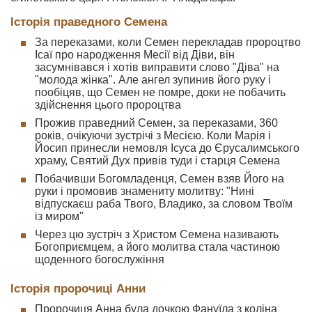
Історія праведного Семена
За переказами, коли Семен перекладав пророцтво
Ісаї про народження Месії від Діви, він
засумнівався і хотів виправити слово "Діва" на
"молода жінка". Але ангел зупинив його руку і
пообіцяв, що Семен не помре, доки не побачить
здійснення цього пророцтва
Прожив праведний Семен, за переказами, 360
років, очікуючи зустрічі з Месією. Коли Марія і
Йосип принесли немовля Ісуса до Єрусалимського
храму, Святий Дух привів туди і старця Семена
Побачивши Богомладенця, Семен взяв Його на
руки і промовив знамениту молитву: "Нині
відпускаєш раба Твого, Владико, за словом Твоїм
із миром"
Через цю зустріч з Христом Семена називають
Богоприємцем, а його молитва стала частиною
щоденного богослужіння
Історія пророчиці Анни
Пророчиця Анна була дочкою Фануїла з коліна