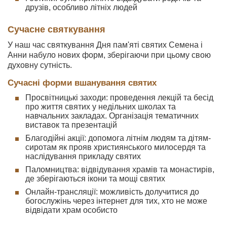
друзів, особливо літніх людей
Сучасне святкування
У наш час святкування Дня пам'яті святих Семена і
Анни набуло нових форм, зберігаючи при цьому свою
духовну сутність.
Сучасні форми вшанування святих
Просвітницькі заходи: проведення лекцій та бесід
про життя святих у недільних школах та
навчальних закладах. Організація тематичних
виставок та презентацій
Благодійні акції: допомога літнім людям та дітям-
сиротам як прояв християнського милосердя та
наслідування прикладу святих
Паломництва: відвідування храмів та монастирів,
де зберігаються ікони та мощі святих
Онлайн-трансляції: можливість долучитися до
богослужінь через інтернет для тих, хто не може
відвідати храм особисто