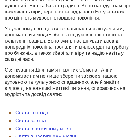
духовний зміст та багаті традиції. Воно нагадує нам про
важливість віри, терпіння та відданості Богу, а також
про цінність мудрості старшого покоління.
У сучасному світі це свято залишається актуальним,
допомагаючи людям зберігати духовні орієнтири та
культурні традиції. Воно вчить нас цінувати досвід
попередніх поколінь, проявляти милосердя та турботу
про ближніх, а також зберігати віру та надію навіть у
складні часи.
Святкування Дня пам'яті святих Семена і Анни
допомагає нам не лише зберегти зв'язок з нашою
духовною та культурною спадщиною, але й знайти
відповіді на важливі життєві питання, спираючись на
мудрість та досвід святих.
Свята сьогодні
Свята завтра
Свята в поточному місяці
Свята в наступному місяці