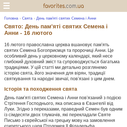
Головна
Свята
День пам'яті святих Семена і Анни
Свято: День пам'яті святих Семена і
Анни - 16 лютого
16 лютого православна церква вшановує пам'ять
святих Семена Богоприємця та пророчиці Анни. Це
особливий день у церковному календарі, який несе
глибокий духовний зміст та супроводжується багатьма
традиціями. У цій статті ми детально розглянемо
історію свята, його значення для вірян, традиції
святкування та народні звичаї, пов'язані з цим днем.
Історія та походження свята
День пам'яті святих Семена і Анни пов'язаний з подією
Стрітення Господнього, яка описана в Євангелії від
Луки. Згідно з переказами, праведний Семен був одним
із сімдесяти двох тлумачів, які перекладали Святе
Письмо з єврейської на грецьку мову на замовлення
єгипетського царя Птоломея II Філадельфа.