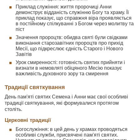
Приклад служіння: життя пророчиці Анни
демонструє відданість служінню Богу та храму. Її
приклад показує, що справжня віра проявляється
в постійному спілкуванні з Богом через молитву та
піст
Значення пророцтв: обидва святі були свідками
виконання старозавітних пророцтв про прихід
Месії, що підкреслює єдність Старого і Нового
Завітів
Урок смиренності: готовність святих прийняти і
визнати в немовляті обіцяного Месію показує
важливість духовного зору та смирення
Традиції святкування
День пам'яті святих Семена і Анни має свої особливі
традиції святкування, які формувалися протягом
століть.
Церковні традиції
Богослужіння: в цей день у храмах проводяться
особливі служби, присвячені пам'яті святих.