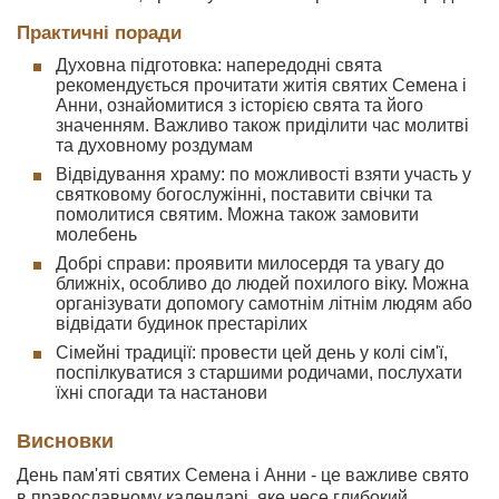
Практичні поради
Духовна підготовка: напередодні свята
рекомендується прочитати житія святих Семена і
Анни, ознайомитися з історією свята та його
значенням. Важливо також приділити час молитві
та духовному роздумам
Відвідування храму: по можливості взяти участь у
святковому богослужінні, поставити свічки та
помолитися святим. Можна також замовити
молебень
Добрі справи: проявити милосердя та увагу до
ближніх, особливо до людей похилого віку. Можна
організувати допомогу самотнім літнім людям або
відвідати будинок престарілих
Сімейні традиції: провести цей день у колі сім'ї,
поспілкуватися з старшими родичами, послухати
їхні спогади та настанови
Висновки
День пам'яті святих Семена і Анни - це важливе свято
в православному календарі, яке несе глибокий