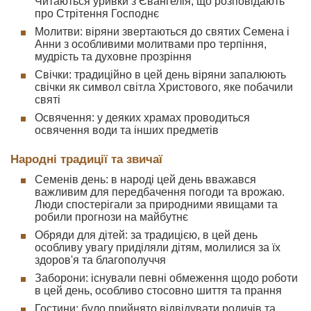
Читаються уривки з Євангелія, що розповідають
про Стрітення Господнє
Молитви: віряни звертаються до святих Семена і
Анни з особливими молитвами про терпіння,
мудрість та духовне прозріння
Свічки: традиційно в цей день віряни запалюють
свічки як символ світла Христового, яке побачили
святі
Освячення: у деяких храмах проводиться
освячення води та інших предметів
Народні традиції та звичаї
Семенів день: в народі цей день вважався
важливим для передбачення погоди та врожаю.
Люди спостерігали за природними явищами та
робили прогнози на майбутнє
Обряди для дітей: за традицією, в цей день
особливу увагу приділяли дітям, молилися за їх
здоров'я та благополуччя
Заборони: існували певні обмеження щодо роботи
в цей день, особливо стосовно шиття та прання
Гостини: було прийнято відвідувати родичів та