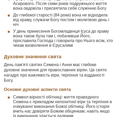
Асирового. Після семи років подружнього життя
вона овдовіла і присвятила себе служінню Богу
До глибокої старості (84 роки) вона не відходила
від храму, служачи Богу постом і молитвою день і
ніч
У день принесення Богомладенця Ісуса до храму
вона також була там і, побачивши Його,
прославила Господа і говорила про Нього всім, хто
чекав визволення в Єрусалимі
Духовне значення свята
День пам'яті святих Семена і Анни має глибоке
духовне значення для православних вірян. Це свято
нагадує про важливість віри, терпіння та відданості
Богу.
Основні духовні аспекти свята
Символ вірності обітниці: життя праведного
Семена є прикладом непохитної віри та терпіння в
очікуванні виконання Божої обітниці. Його історія
вчить нас довіряти Божим обіцянкам, навіть якщо
їх виконання здається далеким