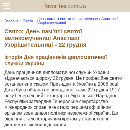
День пам'яті святої великомучениці Анастасії
Головна
Свята
Узорішительниці
Свято: День пам'яті святої
великомучениці Анастасії
Узорішительниці - 22 грудня
Історія Дня працівників дипломатичної
служби України
День працівників дипломатичної служби України
відзначається щороку 22 грудня. Це професійне свято
встановлене Указом Президента України в 2005 році.
Дата була обрана не випадково: саме 22 грудня 1917
року Генеральний секретаріат Української Народної
Республіки затвердив Генеральне секретарство
міжнародних справ, яке стало першим офіційним
органом зовнішньої політики незалежної України. Це
рішення стало історичним кроком у становленні
дипломатії молодої держави.