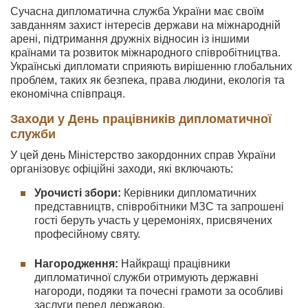
Сучасна дипломатична служба України має своїм
завданням захист інтересів держави на міжнародній
арені, підтримання дружніх відносин із іншими
країнами та розвиток міжнародного співробітництва.
Українські дипломати сприяють вирішенню глобальних
проблем, таких як безпека, права людини, екологія та
економічна співпраця.
Заходи у День працівників дипломатичної
служби
У цей день Міністерство закордонних справ України
організовує офіційні заходи, які включають:
Урочисті збори:
Керівники дипломатичних
представництв, співробітники МЗС та запрошені
гості беруть участь у церемоніях, присвячених
професійному святу.
Нагородження:
Найкращі працівники
дипломатичної служби отримують державні
нагороди, подяки та почесні грамоти за особливі
заслуги перед державою.