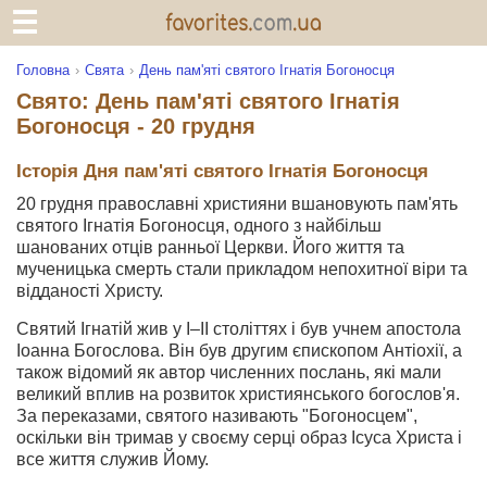
Головна
Свята
День пам'яті святого Ігнатія Богоносця
Свято: День пам'яті святого Ігнатія
Богоносця - 20 грудня
Історія Дня пам'яті святого Ігнатія Богоносця
20 грудня православні християни вшановують пам'ять
святого Ігнатія Богоносця, одного з найбільш
шанованих отців ранньої Церкви. Його життя та
мученицька смерть стали прикладом непохитної віри та
відданості Христу.
Святий Ігнатій жив у I–II століттях і був учнем апостола
Іоанна Богослова. Він був другим єпископом Антіохії, а
також відомий як автор численних послань, які мали
великий вплив на розвиток християнського богослов'я.
За переказами, святого називають "Богоносцем",
оскільки він тримав у своєму серці образ Ісуса Христа і
все життя служив Йому.