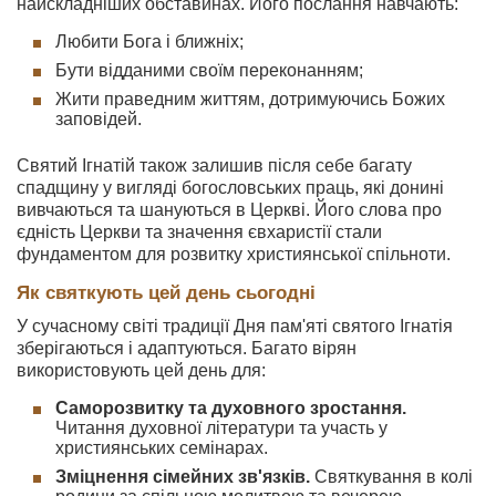
найскладніших обставинах. Його послання навчають:
Любити Бога і ближніх;
Бути відданими своїм переконанням;
Жити праведним життям, дотримуючись Божих
заповідей.
Святий Ігнатій також залишив після себе багату
спадщину у вигляді богословських праць, які донині
вивчаються та шануються в Церкві. Його слова про
єдність Церкви та значення євхаристії стали
фундаментом для розвитку християнської спільноти.
Як святкують цей день сьогодні
У сучасному світі традиції Дня пам'яті святого Ігнатія
зберігаються і адаптуються. Багато вірян
використовують цей день для:
Саморозвитку та духовного зростання.
Читання духовної літератури та участь у
християнських семінарах.
Зміцнення сімейних зв'язків.
Святкування в колі