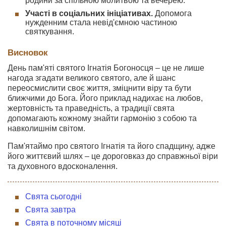
родини за спільною молитвою та вечерею.
Участі в соціальних ініціативах.
Допомога
нужденним стала невід'ємною частиною
святкування.
Висновок
День пам'яті святого Ігнатія Богоносця – це не лише
нагода згадати великого святого, але й шанс
переосмислити своє життя, зміцнити віру та бути
ближчими до Бога. Його приклад надихає на любов,
жертовність та праведність, а традиції свята
допомагають кожному знайти гармонію з собою та
навколишнім світом.
Пам'ятаймо про святого Ігнатія та його спадщину, адже
його життєвий шлях – це дороговказ до справжньої віри
та духовного вдосконалення.
Свята сьогодні
Свята завтра
Свята в поточному місяці