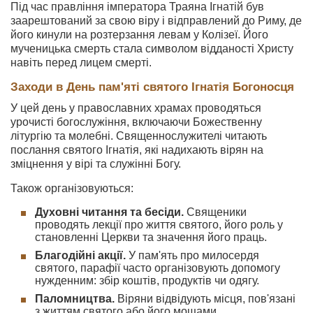
Під час правління імператора Траяна Ігнатій був
заарештований за свою віру і відправлений до Риму, де
його кинули на розтерзання левам у Колізеї. Його
мученицька смерть стала символом відданості Христу
навіть перед лицем смерті.
Заходи в День пам'яті святого Ігнатія Богоносця
У цей день у православних храмах проводяться
урочисті богослужіння, включаючи Божественну
літургію та молебні. Священнослужителі читають
послання святого Ігнатія, які надихають вірян на
зміцнення у вірі та служінні Богу.
Також організовуються:
Духовні читання та бесіди.
Священики
проводять лекції про життя святого, його роль у
становленні Церкви та значення його праць.
Благодійні акції.
У пам'ять про милосердя
святого, парафії часто організовують допомогу
нужденним: збір коштів, продуктів чи одягу.
Паломництва.
Віряни відвідують місця, пов'язані
з життям святого або його мощами.