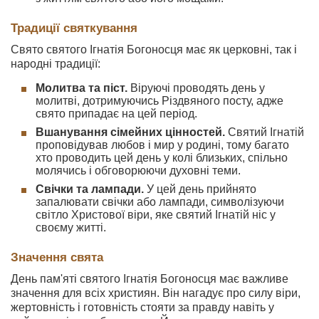
Традиції святкування
Свято святого Ігнатія Богоносця має як церковні, так і
народні традиції:
Молитва та піст.
Віруючі проводять день у
молитві, дотримуючись Різдвяного посту, адже
свято припадає на цей період.
Вшанування сімейних цінностей.
Святий Ігнатій
проповідував любов і мир у родині, тому багато
хто проводить цей день у колі близьких, спільно
молячись і обговорюючи духовні теми.
Свічки та лампади.
У цей день прийнято
запалювати свічки або лампади, символізуючи
світло Христової віри, яке святий Ігнатій ніс у
своєму житті.
Значення свята
День пам'яті святого Ігнатія Богоносця має важливе
значення для всіх християн. Він нагадує про силу віри,
жертовність і готовність стояти за правду навіть у