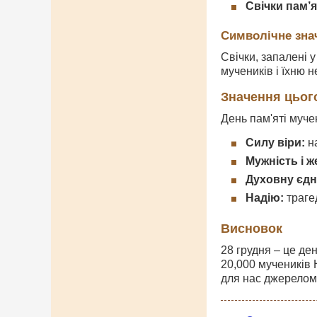
Свічки пам’я
Символічне зна
Свічки, запалені 
мучеників і їхню н
Значення цьог
День пам'яті муче
Силу віри:
на
Мужність і ж
Духовну єдн
Надію:
трагед
Висновок
28 грудня – це де
20,000 мучеників 
для нас джерелом