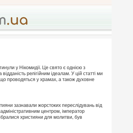
гинули у Нікомидії. Це свято є однією з
а відданість релігійним ідеалам. У цій статті ми
, що проводяться у храмах, а також духовне
ристияни зазнавали жорстоких переслідувань від
им адміністративним центром, імператор
зібралися християни для молитви, був