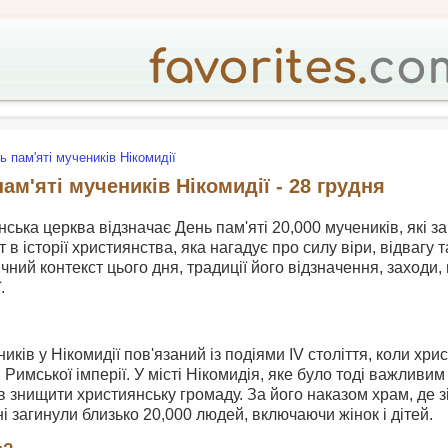
ь пам'яті мучеників Нікомидії
ам'яті мучеників Нікомидії - 28 грудня
ська церква відзначає День пам'яті 20,000 мучеників, які за
 в історії християнства, яка нагадує про силу віри, відвагу т
чний контекст цього дня, традиції його відзначення, заходи
.
ників у Нікомидії пов'язаний із подіями IV століття, коли х
 Римської імперії. У місті Нікомидія, яке було тоді важлив
 знищити християнську громаду. За його наказом храм, де 
ні загинули близько 20,000 людей, включаючи жінок і дітей.