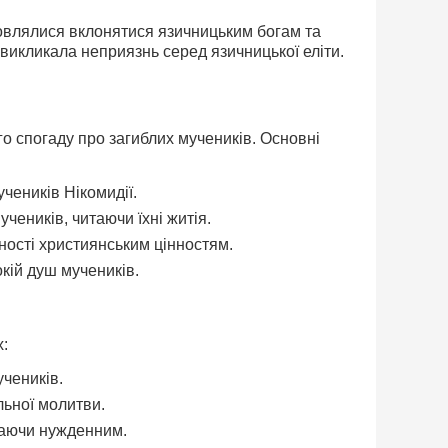
мовлялися вклонятися язичницьким богам та
 викликала неприязнь серед язичницької еліти.
го спогаду про загиблих мучеників. Основні
учеників Нікомидії.
чеників, читаючи їхні житія.
ності християнським цінностям.
кій душ мучеників.
х:
учеників.
льної молитви.
гаючи нужденним.