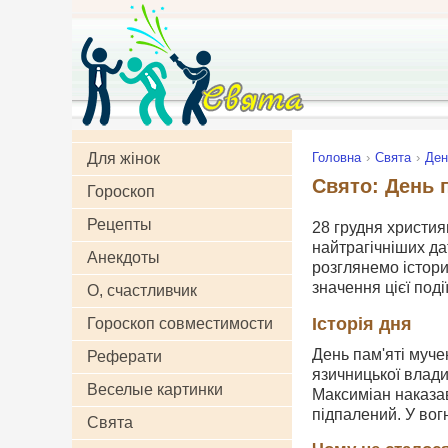
Для жінок
Головна
Свята
Ден
Свято: День п
Гороскоп
Рецепты
28 грудня християн
найтрагічніших дат
Анекдоты
розглянемо істори
значення цієї події
О, счастливчик
Історія дня
Гороскоп совместимости
День пам'яті муче
Реферати
язичницької влади
Веселые картинки
Максиміан наказав
підпалений. У вог
Свята