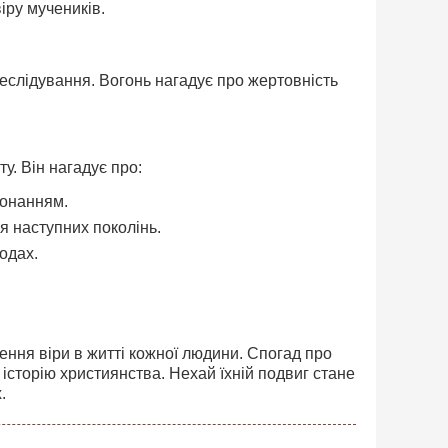
іру мучеників.
реслідування. Вогонь нагадує про жертовність
у. Він нагадує про:
конанням.
я наступних поколінь.
одах.
чення віри в житті кожної людини. Спогад про
 історію християнства. Нехай їхній подвиг стане
.