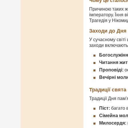
Чому це сталос
Причиною таких ж
імператору. Їхня 
Трагедія у Нікоми
Заходи до Дня 
У сучасному світі
заходи включають
Богослужінн
Читання жит
Проповіді:
ос
Вечірні мол
Традиції свята
Традиції Дня пам'
Піст:
багато в
Сімейна мол
Милосердя: