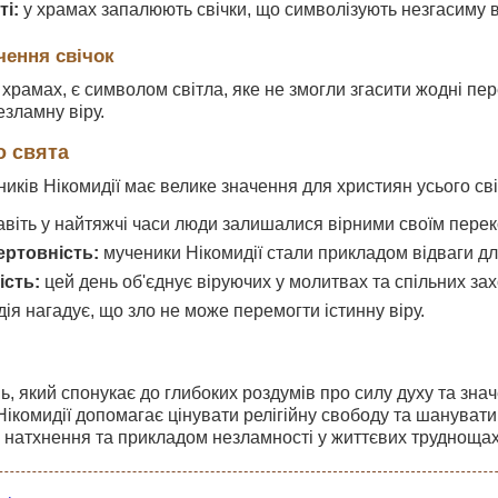
ті:
у храмах запалюють свічки, що символізують незгасиму в
чення свічок
у храмах, є символом світла, яке не змогли згасити жодні пе
езламну віру.
о свята
ників Нікомидії має велике значення для християн усього світ
віть у найтяжчі часи люди залишалися вірними своїм пере
ертовність:
мученики Нікомидії стали прикладом відваги дл
ість:
цей день об'єднує віруючих у молитвах та спільних зах
ія нагадує, що зло не може перемогти істинну віру.
нь, який спонукає до глибоких роздумів про силу духу та зна
Нікомидії допомагає цінувати релігійну свободу та шанувати
 натхнення та прикладом незламності у життєвих труднощах