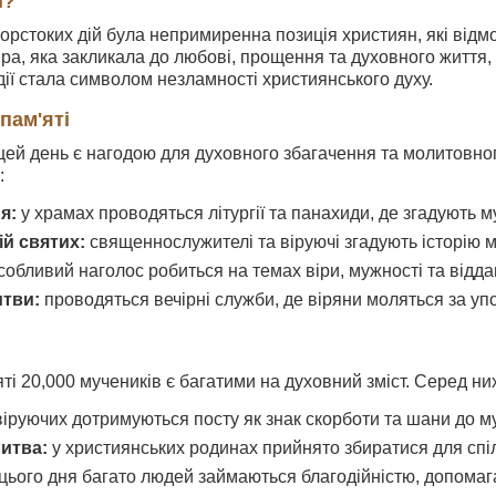
я?
орстоких дій була непримиренна позиція християн, які від
віра, яка закликала до любові, прощення та духовного життя,
дії стала символом незламності християнського духу.
пам'яті
 цей день є нагодою для духовного збагачення та молитовно
:
я:
у храмах проводяться літургії та панахиди, де згадують м
ій святих:
священнослужителі та віруючі згадують історію му
обливий наголос робиться на темах віри, мужності та відда
итви:
проводяться вечірні служби, де віряни моляться за упо
яті 20,000 мучеників є багатими на духовний зміст. Серед ни
іруючих дотримуються посту як знак скорботи та шани до м
итва:
у християнських родинах прийнято збиратися для спі
цього дня багато людей займаються благодійністю, допома