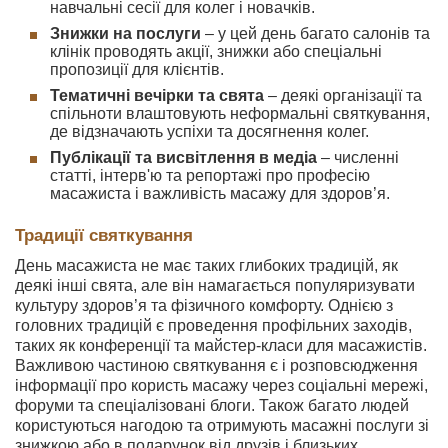
навчальні сесії для колег і новачків.
Знижки на послуги
– у цей день багато салонів та
клінік проводять акції, знижки або спеціальні
пропозиції для клієнтів.
Тематичні вечірки та свята
– деякі організації та
спільноти влаштовують неформальні святкування,
де відзначають успіхи та досягнення колег.
Публікації та висвітлення в медіа
– численні
статті, інтерв'ю та репортажі про професію
масажиста і важливість масажу для здоров’я.
Традиції святкування
День масажиста не має таких глибоких традицій, як
деякі інші свята, але він намагається популяризувати
культуру здоров’я та фізичного комфорту. Однією з
головних традицій є проведення профільних заходів,
таких як конференції та майстер-класи для масажистів.
Важливою частиною святкування є і розповсюдження
інформації про користь масажу через соціальні мережі,
форуми та спеціалізовані блоги. Також багато людей
користуються нагодою та отримують масажні послуги зі
знижкою або в подарунок від друзів і близьких.