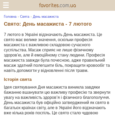
Головна
Свята
День масажиста
Свято: День масажиста - 7 лютого
7 лютого в Україні відзначають День масажиста. Це
свято має велике значення, оскільки професія
масажиста є важливою складовою сучасного
суспільства. Масаж сприяє не лише фізичному
здоров'ю, але й емоційному стану людини. Професія
масажиста завжди була почесною, адже правильний
масаж здатний полегшити біль, покращити кровообіг та
навіть допомогти у відновленні після травм.
Історія свята
Ідея святкування Дня масажиста виникла завдяки
бажанню вшанувати цю важливу професію та звернути
увагу на важливість здоров’я і фізичного благополуччя.
День масажиста був офіційно затверджений як свято в
багатьох країнах світу, але в Україні його відзначають
вже кілька років поспіль. Це свято стало чудовою