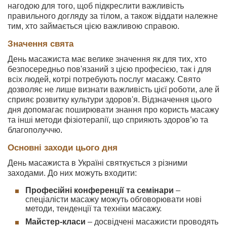
нагодою для того, щоб підкреслити важливість
правильного догляду за тілом, а також віддати належне
тим, хто займається цією важливою справою.
Значення свята
День масажиста має велике значення як для тих, хто
безпосередньо пов'язаний з цією професією, так і для
всіх людей, котрі потребують послуг масажу. Свято
дозволяє не лише визнати важливість цієї роботи, але й
сприяє розвитку культури здоров'я. Відзначення цього
дня допомагає поширювати знання про користь масажу
та інші методи фізіотерапії, що сприяють здоров’ю та
благополуччю.
Основні заходи цього дня
День масажиста в Україні святкується з різними
заходами. До них можуть входити:
Професійні конференції та семінари
–
спеціалісти масажу можуть обговорювати нові
методи, тенденції та техніки масажу.
Майстер-класи
– досвідчені масажисти проводять