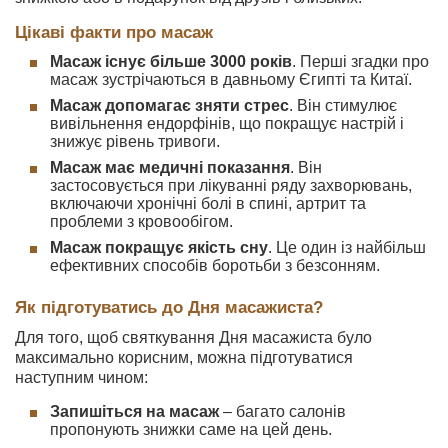
Цікаві факти про масаж
Масаж існує більше 3000 років
. Перші згадки про
масаж зустрічаються в давньому Єгипті та Китаї.
Масаж допомагає зняти стрес
. Він стимулює
вивільнення ендорфінів, що покращує настрій і
знижує рівень тривоги.
Масаж має медичні показання
. Він
застосовується при лікуванні ряду захворювань,
включаючи хронічні болі в спині, артрит та
проблеми з кровообігом.
Масаж покращує якість сну
. Це один із найбільш
ефективних способів боротьби з безсонням.
Як підготуватись до Дня масажиста?
Для того, щоб святкування Дня масажиста було
максимально корисним, можна підготуватися
наступним чином:
Запишіться на масаж
– багато салонів
пропонують знижки саме на цей день.