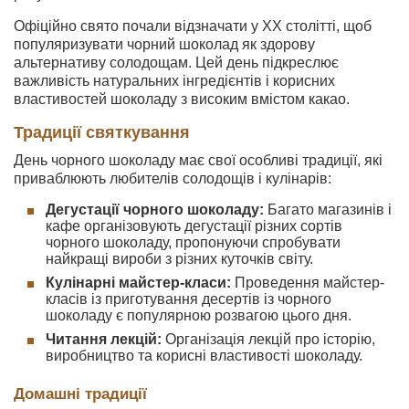
Офіційно свято почали відзначати у XX столітті, щоб
популяризувати чорний шоколад як здорову
альтернативу солодощам. Цей день підкреслює
важливість натуральних інгредієнтів і корисних
властивостей шоколаду з високим вмістом какао.
Традиції святкування
День чорного шоколаду має свої особливі традиції, які
приваблюють любителів солодощів і кулінарів:
Дегустації чорного шоколаду:
Багато магазинів і
кафе організовують дегустації різних сортів
чорного шоколаду, пропонуючи спробувати
найкращі вироби з різних куточків світу.
Кулінарні майстер-класи:
Проведення майстер-
класів із приготування десертів із чорного
шоколаду є популярною розвагою цього дня.
Читання лекцій:
Організація лекцій про історію,
виробництво та корисні властивості шоколаду.
Домашні традиції