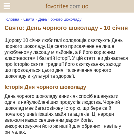
Головна
Свята
День чорного шоколаду
Свято: День чорного шоколаду - 10 січня
Щороку 10 січня любителі солодощів святкують День
чорного шоколаду. Це свято присвячене не лише
улюбленому ласощу мільйонів, а й його корисним
властивостям і багатій історії. У цій статті ви дізнаєтеся
про історію свята, традиції його святкування, заходи,
що проводяться цього дня, та значення чорного
шоколаду в культурі та здоров'ї.
Історія Дня чорного шоколаду
День чорного шоколаду виник як спосіб вшанувати
один із найулюбленіших продуктів людства. Чорний
шоколад має багатовікову історію, що бере свій
початок у цивілізаціях майя та ацтеків. Ці народи
вважали какао священним даром богів,
використовуючи його як напій для обраних і навіть у
ритуалах.