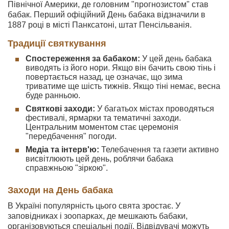
Північної Америки, де головним "прогнозистом" став
бабак. Перший офіційний День бабака відзначили в
1887 році в місті Панксатоні, штат Пенсільванія.
Традиції святкування
Спостереження за бабаком:
У цей день бабака
виводять із його нори. Якщо він бачить свою тінь і
повертається назад, це означає, що зима
триватиме ще шість тижнів. Якщо тіні немає, весна
буде ранньою.
Святкові заходи:
У багатьох містах проводяться
фестивалі, ярмарки та тематичні заходи.
Центральним моментом стає церемонія
"передбачення" погоди.
Медіа та інтерв'ю:
Телебачення та газети активно
висвітлюють цей день, роблячи бабака
справжньою "зіркою".
Заходи на День бабака
В Україні популярність цього свята зростає. У
заповідниках і зоопарках, де мешкають бабаки,
організовуються спеціальні події. Відвідувачі можуть