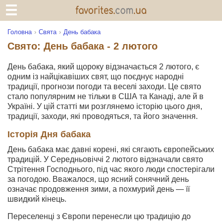
Головна
Свята
День бабака
Свято: День бабака - 2 лютого
День бабака, який щороку відзначається 2 лютого, є
одним із найцікавіших свят, що поєднує народні
традиції, прогнози погоди та веселі заходи. Це свято
стало популярним не тільки в США та Канаді, але й в
Україні. У цій статті ми розглянемо історію цього дня,
традиції, заходи, які проводяться, та його значення.
Історія Дня бабака
День бабака має давні корені, які сягають європейських
традицій. У Середньовіччі 2 лютого відзначали свято
Стрітення Господнього, під час якого люди спостерігали
за погодою. Вважалося, що ясний сонячний день
означає продовження зими, а похмурий день — її
швидкий кінець.
Переселенці з Європи перенесли цю традицію до