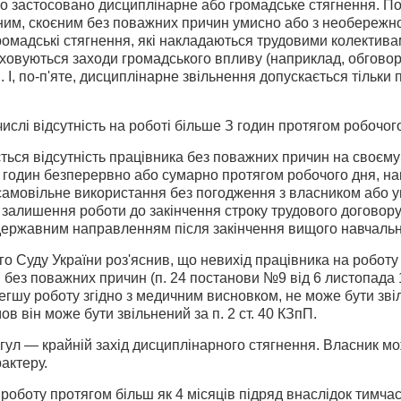
о засто­совано дисциплінарне або громадське стягнення. По
им, скоє­ним без поважних причин умисно або з необережнос
ромадські стягнення, які накладаються трудовими колективам
рахо­вуються заходи громадського впливу (наприклад, обгово
. І, по-п'яте, дисциплінарне звільнення допускається тільк
числі відсутність на роботі більше З годин протягом робочог
ься відсутність працівника без поваж­них причин на своєму
 3 годин безперервно або сумарно протягом робочого дня, на
самовільне використання без погодження з власником або у
, залишення роботи до закінчення строку трудового договору 
державним направленням після закін­чення вищого навчальн
 Суду України роз'яснив, що невихід працівника на роботу
без поважних причин (п. 24 постанови №9 від 6 листопада 19
гшу роботу згідно з медичним висновком, не може бути звільн
ов він може бути звільне­ний за п. 2 ст. 40 КЗпП.
гул — крайній захід дисциплінарного стягнення. Власник мож
актеру.
 роботу протягом більш як 4 місяців підряд внаслідок тимчас