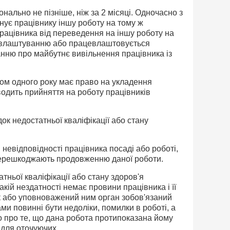
нально не пізніше, ніж за 2 місяці. Одночасно з
є працівнику іншу робо­ту на тому ж
і працівника від переведення на іншу роботу на
цевлаштуванню або працевлаштовується
нню про майбутнє вивільнення працівника із
ягом одного року має право на укладен­ня
водить прийняття на роботу праців­ників
док недостатньої кваліфікації або стану
 невідповідності працівника посаді або роботі,
о перешкоджають продовженню даної роботи.
ньої кваліфікації або стану здо­ров'я
ій нездатності немає провини пра­цівника і її
к або уповноважений ним орган зобов'язаний
ми повинні бути недоліки, помилки в роботі, а
о про те, що дана робота протипоказана йому
 для оточуючих.