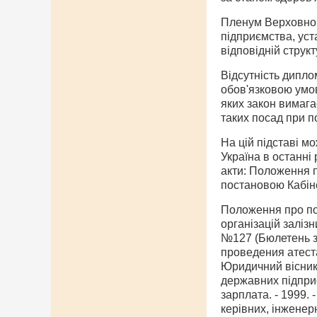
Пленум Верховного
підприємства, уст
відповідній структ
Відсутність дипло
обов'язковою умов
яких закон вимагає
таких посад при п
На цій підставі мо
Україна в останні
акти: Положення п
постановою Кабіне
Положення про пор
організацій заліз
№127 (Бюлетень з
проведения атеста
Юридичний вісник 
державних підприє
зарплата. - 1999.
керівних, інженерн