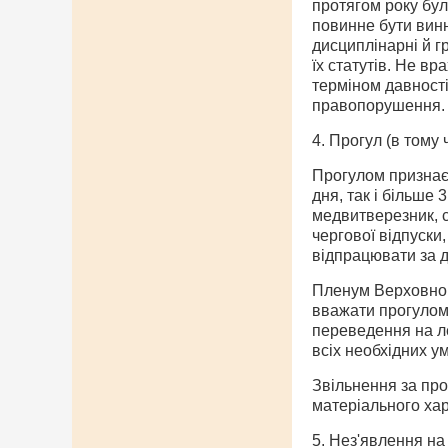
протягом року бул
повинне бути винн
дисциплінарні й г
їх статутів. Не в
терміном давності
правопорушення.
4. Прогул (в тому 
Прогулом признаєт
дня, так і більше
медвитверезник, 
чергової відпуски
відпрацювати за 
Пленум Верховного
вважати прогулом 
переведення на ле
всіх необхідних ум
Звільнення за про
матеріального хар
5. Нез'явлення на