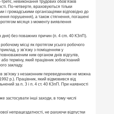
-третє, невиконання трудових обов'язків
ті. По-четверте, враховуються тільки
и і гро­мадськими організаціями відповідно до
рен­ня порушення), а також стягнення, погашені
и протягом місяця з моменту виявлення
о дня) без поважних причин (п. 4 cm. 40 КЗпП).
 робочому місці як протягом усього робочого
приклад, у зв'язку з поміщенням у
повноваженим ним органом днів відгулів,
або терміну, який працівник зобов'яза­ний
ого закладу.
 в зв'язку з незаконним переведенням не можна
92 p.). Працівник, який відмо­вився від
ений за п. З і п. 4 ст. 40 КЗпП. При наявності
е застосувати інші заходи, в тому числі
ової непрацездатності, не рахую­чи відпустки