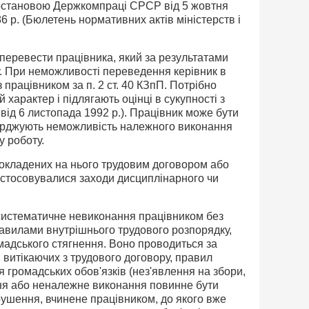
постановою Держкомпраці СРСР від 5 жовтня
86 p. (Бюлетень нормативних актів міністерств і
 перевести працівника, який за результа­тами
ту. При неможливості переведення керівник в
 працівником за п. 2 ст. 40 КЗпП. Потрібно
 характер і підлягають оцінці в сукупності з
від 6 листопада 1992 p.). Працівник може бути
тверджують неможливість належного виконання
у роботу.
покладених на нього трудовим дого­вором або
астосовувалися заходи дисциплінарного чи
 систематичне невиконання працівни­ком без
авилами внутрішнього трудово­го розпорядку,
мадського стягнення. Воно проводиться за
 витікаючих з трудового договору, правил
громадських обо­в'язків (нез'явлення на збори,
ання або нена­лежне виконання повинне бути
ушення, вчинене працівником, до якого вже