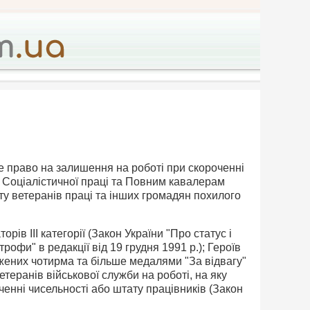
е право на залишення на роботі при скороченні
 Соціалістичної праці та Пов­ним кавалерам
ту ветеранів праці та інших громадян похилого
рів III категорії (Закон України "Про статус і
офи" в редакції від 19 грудня 1991 p.); Героїв
жених чотирма та більше ме­далями "За відвагу"
етеранів військо­вої служби на роботі, на яку
енні чи­сельності або штату працівників (Закон