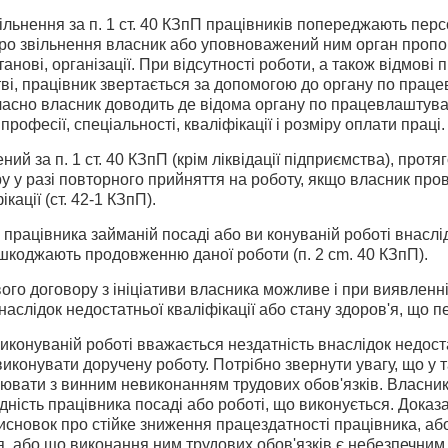
льнення за п. 1 ст. 40 КЗпП праців­ників попереджають персо
о звільнення власник або уповноважений ним орган пропону
танові, організації. При відсут­ності роботи, а також відмов
тві, працівник звертається за допомогою до органу по пра
часно власник доводить де відома органу по працевлаштува
рофесії, спеціальності, кваліфікації і розміру оплати праці.
ний за п. 1 ст. 40 КЗпП (крім ліквідації підприємства), прот
у у разі повторного прийняття на робо­ту, якщо власник про
кації (ст. 42-1 КЗпП).
ь працівника займаній посаді або ви конуваній роботі внаслі
ешкоджають продовженню даної роботи (п. 2 cm. 40 КЗпП).
ого договору з ініціативи власника можливе і при виявленні
наслідок недостатньої кваліфі­кації або стану здоров'я, щ
иконуваній роботі вважається не­здатність внаслідок недостат
конувати доручену роботу. Потрібно звернути увагу, що у так
ювати з винним невиконанням трудових обов'язків. Власни
дність працівника посаді або роботі, що виконується. Доказа
сновок про стійке зниження працездатності працівника, аб
я, або що вико­нання ним трудових обов'язків є небезпечним