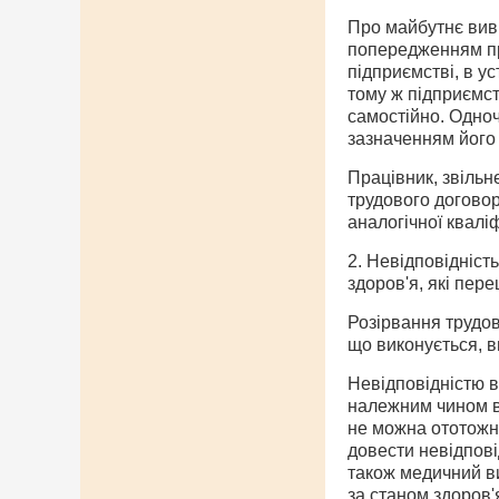
Про майбутнє виві
попередженням пр
підприємстві, в ус
тому ж підприємс
самостійно. Одно
зазначенням його п
Працівник, звільне
трудового договор
аналогічної кваліфі
2. Невідповідніст
здоров'я, які пер
Розірвання трудов
що виконується, в
Невідповідністю в
належним чином ви
не можна ототожн
довести невідпові
також медичний ви
за станом здоров'