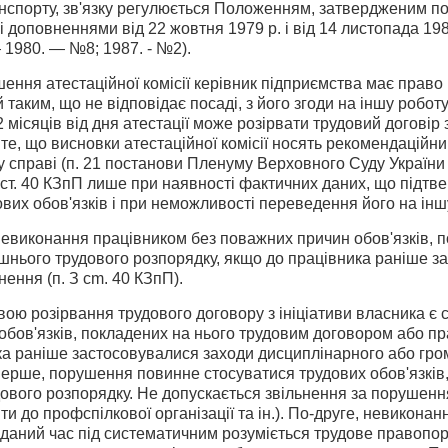
анспорту, зв'язку регулюється Положенням, затвердженим 
 і доповнення­ми від 22 жовтня 1979 p. і від 14 листопада 19
1980. — №8; 1987. - №2).
ення атестаційної комісії керівник під­приємства має право
й таким, що не відповідає посаді, з його згоди на іншу робо
 місяців від дня атестації може розірвати трудовий договір з
те, що висновки атестаційної комісії носять рекомендаційний
 справі (п. 21 постанови Пленуму Верховного Суду України 
2 ст. 40 КЗпП лише при наявності фактичних даних, що під
вих обо­в'язків і при неможливості переведення його на інш
евиконання працівником без поваж­них причин обов'язків, 
шнього трудового розпорядку, якщо до працівника раніше з
нення (п. З cm. 40 КЗпП).
ою розірвання трудового договору з ініціативи власника є
бов'язків, покладених на нього трудовим договором або пр
ка раніше застосовувалися заходи дисциплінарного або гро
ерше, порушення повинне стосуватися трудових обов'язків,
ового розпорядку. Не допускається звільнення за порушення 
и до проф­спілкової організації та ін.). По-друге, невикон
даний час під систематичним розуміється трудове правопор