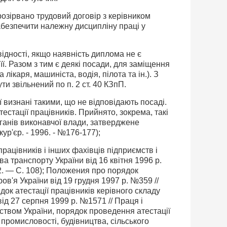
озірвано трудовий договір з керівни­ком
забезпечити належну дисципліну праці у
відності, якщо наявність диплома не є
. Разом з тим є деякі посади, для замі­щення
лікаря, машиніста, водія, пілота та ін.). З
и звільнений по п. 2 ст. 40 КЗпП.
ї визнані такими, що не відповідають посаді.
естації працівників. Прийнято, зокрема, такі
анів виконавчої влади, затвер­джене
ур'єр. - 1996. - №176-177);
рацівників і інших фахівців підприємств і
а транспорту України від 16 квітня 1996 p.
. — С. 108); Положения про поря­док
ов'я України від 19 грудня 1997 p. №359 //
ок атестації працівників керівного складу
ід 27 серпня 1999 p. №1571 // Праця і
вством України, по­рядок проведення атестації
 промисло­вості, будівництва, сільського