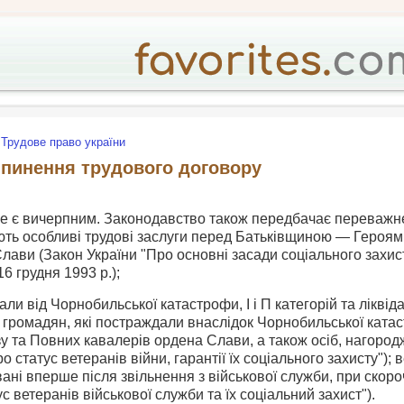
Трудове право україни
пинення трудового договору
 не є вичерпним. Законодавство також передбачає переважн
ають особливі трудові заслуги перед Батьківщиною — Героям
лави (Закон України "Про основні засади соціального захис
 16 грудня 1993 p.);
ли від Чорнобильської катастрофи, І і П категорій та ліквідато
 громадян, які постраждали внаслі­док Чорнобильської катастр
 та Повних кавалерів орде­на Слави, а також осіб, нагород
о статус ветеранів війни, гарантії їх соціального захисту"); в
ані вперше після звільнення з військової служби, при скороч
ус ветеранів військової служби та їх соціальний захист").