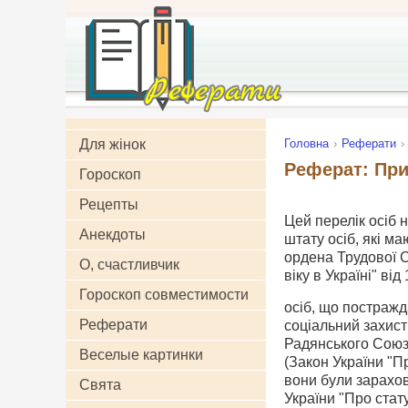
Для жінок
Головна
Реферати
Реферат: При
Гороскоп
Рецепты
Цей перелік осіб
Анекдоты
штату осіб, які м
ордена Трудової С
О, счастливчик
віку в Україні" від
Гороскоп совместимости
осіб, що постражда
Реферати
соціальний захист
Радянського Союзу
Веселые картинки
(Закон України "Пр
вони були зарахов
Свята
України "Про ста­т