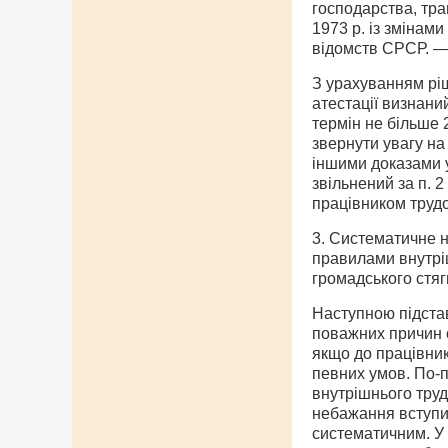
господарства, тр
1973 p. із змінами
відомств СРСР. — 
З урахуванням ріш
атестації визнани
термін не більше 2
звернути увагу на 
іншими доказами у
звільнений за п. 
працівником трудо
3. Систематичне н
правилами внутрі
громадського стяг
Наступною підстав
поважних причин о
якщо до працівни
певних умов. По-п
внутрішнього труд
небажання вступит
систематичним. У 