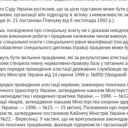
 Суду України роз'яснив, що за цією підставою може бути р
анови, організації або підрозділу в зв'яз­ку з неможливістю 
урі (п. 21 постанови Пленуму від 6 лис­топада 1992 p.).
ма, посвідчення про спеціальну освіту не є доказом невідпо
ою виконання роботи і працівник належ­ним чином виконує її
 спеціальної освіти і спеціального рівня кваліфікації (посада 
озбавленні спеціального диплома (права) працівник може бут
жуть бути звільнені працівники, які за результатами атестаці
 роки створила певну нормативно-правову базу у питаннях ат
ро порядок проведення атеста­ції державних службовців орг
ту Міністрів України від 14 серпня 1996 p. №950 (Урядовий к
ядок проведення атестації керівних, інже­нерно-технічних п
ничного транспорту України, затверджене наказом Міністерств
аконодавства і юридичної практики України. — 1998. — №12
ції лікарів, затверджене наказом Мініс­терства охорони здор
України. — 1998.— №15. — 15 квітня), Положення про поряд
мств, затверджене по­становою Кабінету Міністрів України в
 - №22. - Вересень). У частині, що не врегульована законода
о-технічних працівників, фахівців підприємств і організацій