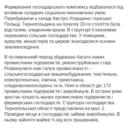
Формування господарського комплексу відбувалося під
впливом складних соціально-економічних умов.
Перебуваючи у складі Австро-Угорщини і панської
Польщі, Тернопільщина на початку 20-го століття була
відсталим, злиденним краєм. В структурі її економіки
переважно сільське господарство. У поміщиків,
куркулів, монастирів та церков знаходилися основні
землеволодіння.
В післявоєнний період збудовано багато нових
промислових підприємств, реконструйовано старі.
Розвинулися нові галузі промисловості –
сільськогосподарське машинобудування, текстильна,
електротехнічна, хімічна, трикотажна,
плодоовочеконсервна та ін. Нині в області діє 173
промислових підприємств і виробництв. В останні роки
зростає кількість малих промислових підприємств і
фермерських господарств. Структура господарства
Тернопільської області представлена на мал. 1.
Провідне місце в господарстві займає виробництво. В
ньому зайнято майже ¾ від всіх працівників.