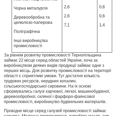
2,6
0,6
Чорна металургія
2,6
0,6
Деревообробна та
целюлозо-паперова
7,1
1,4
Поліграфічна
Інші виробництва
промисловості
За рівнем розвитку промисловості Тернопільщина
займає 22 місце серед областей України, хоча за
виробництвом деяких видів продукції займає одне з
перших місць. Для розвитку промисловості на території
області є сприятливі умови. Тут достатня кількість
трудових ресурсів, нерудних копалин,
сільськогосподарської сировини. На їх основі
сформувались галузі харчової, легкої, машинобудівної,
деревообробної, скляної і фарфоро-фаянсової
промисловості, виробництво будівельних матеріалів.
Провідне місце серед галузей промисловості займає
харчова. Молочна промисловість виробляє масло, сир,