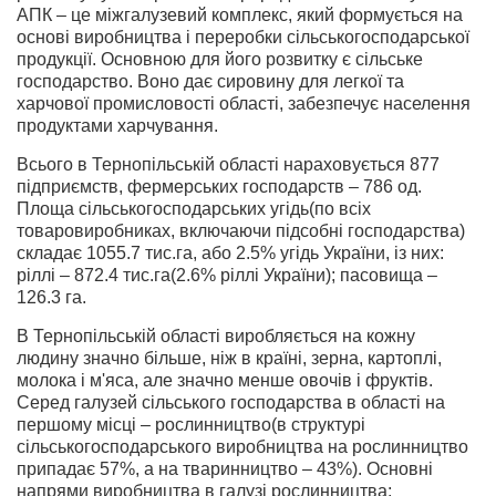
АПК – це міжгалузевий комплекс, який формується на
основі виробництва і переробки сільськогосподарської
продукції. Основною для його розвитку є сільське
господарство. Воно дає сировину для легкої та
харчової промисловості області, забезпечує населення
продуктами харчування.
Всього в Тернопільській області нараховується 877
підприємств, фермерських господарств – 786 од.
Площа сільськогосподарських угідь(по всіх
товаровиробниках, включаючи підсобні господарства)
складає 1055.7 тис.га, або 2.5% угідь України, із них:
ріллі – 872.4 тис.га(2.6% ріллі України); пасовища –
126.3 га.
В Тернопільській області виробляється на кожну
людину значно більше, ніж в країні, зерна, картоплі,
молока і м'яса, але значно менше овочів і фруктів.
Серед галузей сільського господарства в області на
першому місці – рослинництво(в структурі
сільськогосподарського виробництва на рослинництво
припадає 57%, а на тваринництво – 43%). Основні
напрями виробництва в галузі рослинництва: