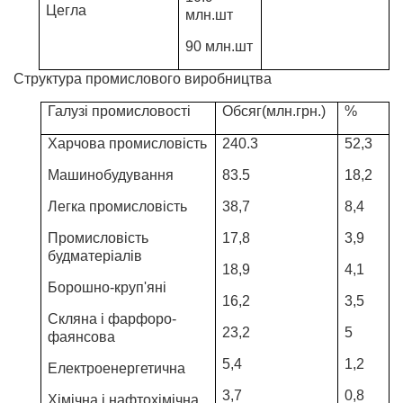
Цегла
млн.шт
90 млн.шт
Структура промислового виробництва
Галузі промисловості
Обсяг(млн.грн.)
%
Харчова промисловість
240.3
52,3
Машинобудування
83.5
18,2
Легка промисловість
38,7
8,4
Промисловість
17,8
3,9
будматеріалів
18,9
4,1
Борошно-круп'яні
16,2
3,5
Скляна і фарфоро-
23,2
5
фаянсова
5,4
1,2
Електроенергетична
3,7
0,8
Хімічна і нафтохімічна