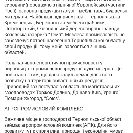
сировини(переважно з північної Європейської частини
Росії). основна продукція галузі – меблі, тара, будівельні
матеріали. Найбільші підприємства – Тернопільська,
Кременецька, Бережанська меблеві фабрики,
Потуторський, Озернянський деревообробні заводи,
Козовська фабрика “Темп”. Меблева промисловість не
забезпечує потреб населення Тернопільської області у
своїй продукції, тому меблі завозяться з інших
областей.
Роль паливно-енергетичної промисловості у
виробництві промислової продукції дуже мізерна. Це
пов'язано з тим, що дана галузь немає для свого
розвитку на території області ніяких ресурсів.
Природний газ поступає в область по магістральних
газопроводах Торжок-Долина, Дашава-Київ, Уренгої-
Помари-Ужгород, “Союз”.
АГРОПРОМИСЛОВИЙ КОМПЛЕКС
Важливе місце в господарстві Тернопільської області
займає агропромисловий комплекс(АПК). Для його
розвитку тут є сприятливі природні і економічні умови.