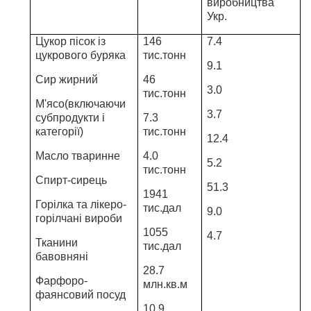
виробництва
Укр.
Цукор пісок із
146
7.4
цукрового буряка
тис.тонн
9.1
Сир жирний
46
3.0
тис.тонн
М'ясо(включаючи
3.7
субпродукти і
7.3
категорії)
тис.тонн
12.4
Масло тваринне
4.0
5.2
тис.тонн
Спирт-сирець
51.3
1941
Горілка та лікеро-
тис.дал
9.0
горілчані вироби
1055
4.7
Тканини
тис.дал
бавовняні
28.7
Фарфоро-
млн.кв.м
фаянсовий посуд
10.9