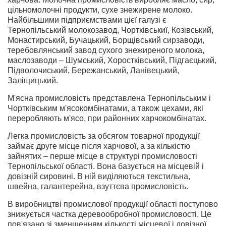
цільномолочні продукти, сухе знежирене молоко.
Найбільшими підприємствами цієї галузі є
Тернопільський молокозавод, Чортківськиї, Козівський,
Монастирський, Бучацький, Борщівський сирзаводи,
теребовлянський завод сухого знежиреного молока,
маслозаводи – Шумський, Хоростківський, Підгаєцький,
Підволочиський, Бережанський, Ланівецький,
Заліщицький.
М'ясна промисловість представлена Тернопільським і
Чортківським м'ясокомбінатами, а також цехами, які
переробляють м'ясо, при районних харчокомбінатах.
Легка промисловість за обсягом товарної продукції
займає друге місце після харчової, а за кількістю
зайнятих – перше місце в структурі промисловості
Тернопільської області. Вона базується на місцевій і
довізній сировині. В ній виділяються текстильна,
швейна, галантерейна, взуттєва промисловість.
В виробництві промислової продукції області поступово
знижується частка деревообробної промисловості. Це
пов'язано зі зменшенням кількості місцевої і довізної