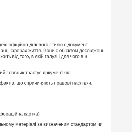
цею офіційно-ділового стилю є документ.
нань, сферах життя. Вони є об’єктом досліджень
ть від того, в якій галузі і для чого він
ий словник трактує документ як:
фактів, що спричиняють правові наслідки.
фораційна картка).
альному матеріалі за визначеним стандартом чи