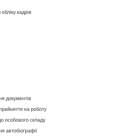
 обліку кадрів
я документів
прийняття на роботу
до особового складу
я автобіографії