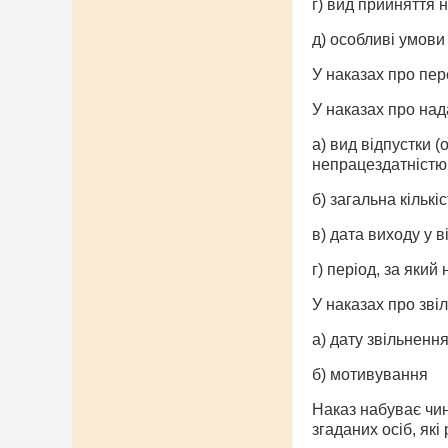
г) вид прийняття н
д) особливі умови
У наказах про пер
У наказах про над
а) вид відпустки 
непрацездатністю,
б) загальна кількі
в) дата виходу у 
г) період, за який
У наказах про зві
а) дату звільненн
б) мотивування
Наказ набуває чин
згаданих осіб, які