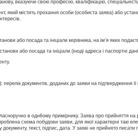
танову, вказуючи свою професію, кваліфікацію, спеціальність
нт, який містить прохання особи (особиста заява) або уста
нтересів.
анови або посада та ініціали керівника, на ім’я яких подаєт
танови або посада та ініціали (іноді адреса і паспортні дані
нту.
): перелік документів, доданих до заяви на підтвердження її
асноручно в одн6ому примірнику. Заява про прийняття на р
ироблена схема побудови заяви, для якої характерні такі ел
 документу, текст, підпис, дата. У заяві не прийнято писати 