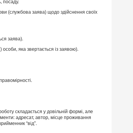
, посаду.
нови (службова заява) щодо здійснення своїх
ься заява).
) особи, яка звертається із заявою).
 правомірності.
оботу складається у довільній формі, але
ементи: адресат, автор, місце проживання
прийменник “від”.