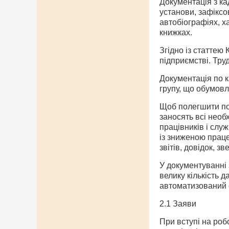
Документація з ка
установи, зафіксо
автобіографіях, х
книжках.
Згідно із статтею
підприємстві. Тру
Документація по к
групу, що обумовл
Щоб полегшити пош
заносять всі необ
працівників і слу
із зниженою праце
звітів, довідок, 
У документуванні 
велику кількість 
автоматизований о
2.1 Заяви
При вступі на роб