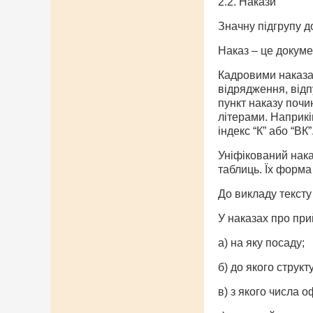
2.2. Накази
Значну підгрупу д
Наказ – це докуме
Кадровими наказа
відрядження, відп
пункт наказу почи
літерами. Наприкі
індекс “К” або “В
Уніфікований нака
таблиць. Їх форма
До викладу тексту
У наказах про при
а) на яку посаду;
б) до якого структ
в) з якого числа 