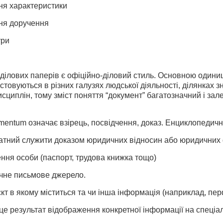
я характеристики
ня доручення
ури
ділових паперів є офіційно-діловий стиль. Основною одини
товуються в різних галузях людської діяльності, ділянках з
сциплін, тому зміст поняття “документ” багатозначний і залежи
.
mentum означає взірець, посвідчення, доказ. Енциклопедичн
датний служити доказом юридичних відносин або юридичних 
ння особи (паспорт, трудова книжка тощо)
ичне письмове джерело.
кт в якому міститься та чи інша інформація (наприклад, пер
це результат відображення конкретної інформації на спеці