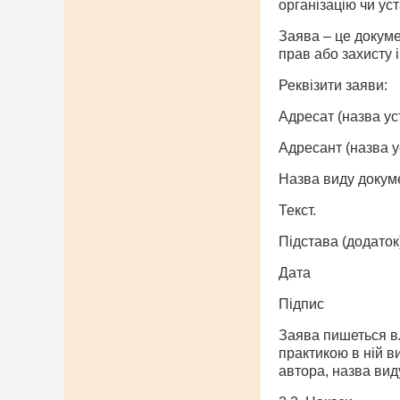
організацію чи ус
Заява – це докуме
прав або захисту і
Реквізити заяви:
Адресат (назва уст
Адресант (назва ус
Назва виду докуме
Текст.
Підстава (додаток
Дата
Підпис
Заява пишеться вл
практикою в ній в
автора, назва виду