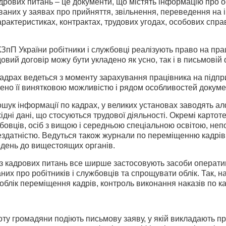
дрових питань – це документи, що містять інформацію про о
ваних у заявах про прийняття, звільнення, переведення на і
арактеристиках, контрактах, трудових угодах, особових справ
 КЗпП України робітники і службовці реалізують право на п
довий договір можу бути укладено як усно, так і в письмовій
адрах ведеться з моменту зарахування працівника на підпр
ено її винятковою можливістю і рядом особливостей докуме
ук інформації по кадрах, у великих установах заводять алфа
хідні дані, що стосуються трудової діяльності. Окремі карто
жбовців, осіб з вищою і середньою спеціальною освітою, непо
здатністю. Ведуться також журнали по переміщенню кадрів.
зведень до вищестоящих органів.
з кадрових питань все ширше застосовують засоби оператив
даних про робітників і службовців та спрощувати облік. Так,
блік переміщення кадрів, контроль виконання наказів по к
оту громадяни подіють письмову заяву, у якій викладають п