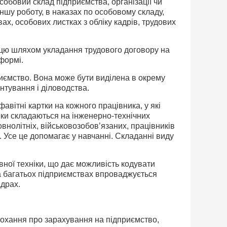
собовий склад підприємства, організації чи
ншу роботу, в наказах по особовому складу,
ах, особових листках з обліку кадрів, трудових
рацю шляхом укладання трудового договору на
 формі.
иємство. Вона може бути виділена в окрему
нтування і діловодства.
вітні картки на кожного працівника, у які
теки складаються на інженерно-технічних
внолітніх, військовозобов’язаних, працівників
 Усе це допомагає у навчанні. Складанні виду
ної техніки, що дає можливість кодувати
 на багатьох підприємствах впроваджується
адрах.
рохання про зарахування на підприємство,