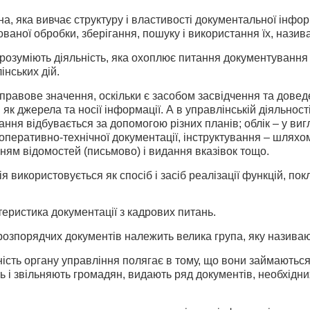
а, яка вивчає структуру і властивості документальної інфор
ваної обробки, зберігання, пошуку і використання їх, назив
розуміють діяльність, яка охоплює питання документування і
інських дій.
равове значення, оскільки є засобом засвідчення та довед
як джерела та носії інформації. А в управлінській діяльност
вання відбувається за допомогою різних планів; облік – у виг
 оперативно-технічної документації, інструктування – шляхом
ням відомостей (письмово) і видання вказівок тощо.
я використовується як спосіб і засіб реалізації функцій, по
теристика документації з кадрових питань.
розпорядчих документів належить велика група, яку називаю
ість органу управління полягає в тому, що вони займаютьс
ь і звільняють громадян, видають ряд документів, необхідн