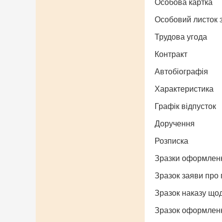
Особова картка
Особовий листок з
Трудова угода
Контракт
Автобіографія
Характеристика
Графік відпусток
Доручення
Розписка
Зразки оформленн
Зразок заяви про 
Зразок наказу що
Зразок оформленн