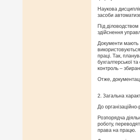
Наукова дисциплін
засоби автоматизо
Під діловодством 
здійснення управл
Документи мають п
використовуються 
праці. Так, плану
бухгалтерської та
контроль – збиран
Отже, документаці
2. Загальна харак
До організаційно-
Розпорядча діяльн
роботу, переводят
права на працю.