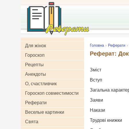
Для жінок
Головна
Реферати
Реферат: Док
Гороскоп
Рецепты
Зміст
Анекдоты
Вступ
О, счастливчик
Загальна характер
Гороскоп совместимости
Заяви
Реферати
Накази
Веселые картинки
Трудові книжки
Свята