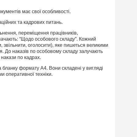
кументів має свої особливості.
аційних та кадрових питань.
ьнення, переміщення працівників,
значають: “Щодо особового складу”. Кожний
и, звільнити, оголосити), яке пишеться великими
ня. До наказів по особовому складу залучають
 накази по кадрах.
а бланку формату А4. Вони складені у вигляді
и оперативної техніки.