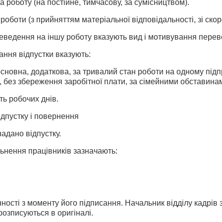
а роботу (на постійне, тимчасову, за сумісництвом).
 роботи (з прийняттям матеріальної відповідальності, зі ск
еведення на іншу роботу вказують вид і мотивування перев
ання відпустки вказують:
(основна, додаткова, за тривалий стан роботи на одному підп
 без збереження заробітної плати, за сімейними обставина
сть робочих днів.
відпустку і повернення
 надано відпустку.
льнення працівників зазначають:
я
ності з моменту його підписання. Начальник відділу кадрів 
 розписуються в оригіналі.