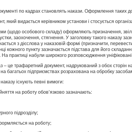
окументі по кадрах становлять накази. Оформлення таких до
нт, який видається керівником установи і стосується організ
ми (щодо особового складу) оформляють призначення, звіл
устки, заохочення, стягнення. У заголовку такого наказу за
нається з дієслова у наказовій формі (призначити, перевест
нці кожного пункту зазначається підстава для його складан
К”. На практиці набули широкого розповсюдження уніфіковані
з – це трафаретний документ, надрукований з обох сторін н
 на багатьох підприємствах розрахована на обробку засобам
 наказу існують певні вимоги:
йняття на роботу обов’язково зазначають:
урного підрозділу;
оформляється на роботу;