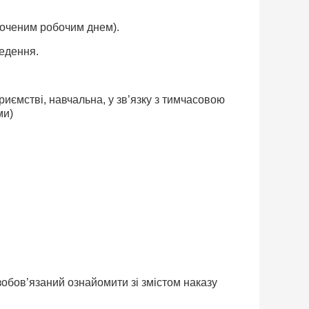
ороченим робочим днем).
едення.
риємстві, навчальна, у зв’язку з тимчасовою
ми)
зобов’язаний ознайомити зі змістом наказу