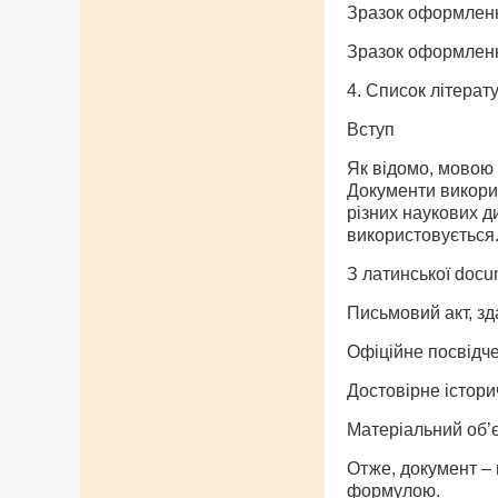
Зразок оформленн
Зразок оформлен
4. Список літерат
Вступ
Як відомо, мовою 
Документи викорис
різних наукових ди
використовується
З латинської docu
Письмовий акт, з
Офіційне посвідче
Достовірне істор
Матеріальний об’є
Отже, документ – 
формулою.