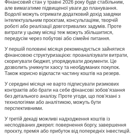
Фінансовий стан у травні 2026 року буде стабільним,
але вимагатиме підвищеної уваги до планування.
Водолії можуть отримати додатковий дохід завдяки
інтелектуальним проєктам, консультаціям, творчій
роботі або реалізації довготривалих задумів. Проте
витрати у цьому місяці теж можуть збільшитися,
передусім через побутові або сімейні питання.
У першій половині місяця рекомендується зайнятися
фінансовою структуризацією: проаналізувати витрати,
скоригувати бюджет, упорядкувати документи. Це
дозволить уникнути хаосу та необдуманих покупок.
Також корисно відкласти частину коштів на резерв.
У середині місяця не варто підписувати ризикових
контрактів або брати на себе фінансові зобов’язання
без детального аналізу. Проте угоди, що пов'язані з
технологіями або аналітикою, можуть бути
перспективними.
У третій декаді можливі надходження коштів із
несподіваних джерел: повернення боргу, завершення
проєкту, премія або прибуток від попередніх інвестицій.