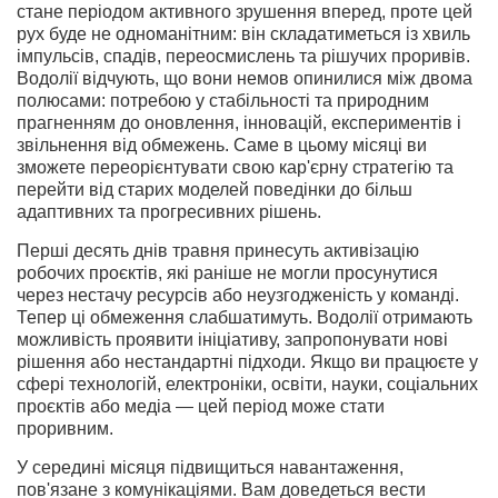
стане періодом активного зрушення вперед, проте цей
рух буде не одноманітним: він складатиметься із хвиль
імпульсів, спадів, переосмислень та рішучих проривів.
Водолії відчують, що вони немов опинилися між двома
полюсами: потребою у стабільності та природним
прагненням до оновлення, інновацій, експериментів і
звільнення від обмежень. Саме в цьому місяці ви
зможете переорієнтувати свою кар'єрну стратегію та
перейти від старих моделей поведінки до більш
адаптивних та прогресивних рішень.
Перші десять днів травня принесуть активізацію
робочих проєктів, які раніше не могли просунутися
через нестачу ресурсів або неузгодженість у команді.
Тепер ці обмеження слабшатимуть. Водолії отримають
можливість проявити ініціативу, запропонувати нові
рішення або нестандартні підходи. Якщо ви працюєте у
сфері технологій, електроніки, освіти, науки, соціальних
проєктів або медіа — цей період може стати
проривним.
У середині місяця підвищиться навантаження,
пов'язане з комунікаціями. Вам доведеться вести