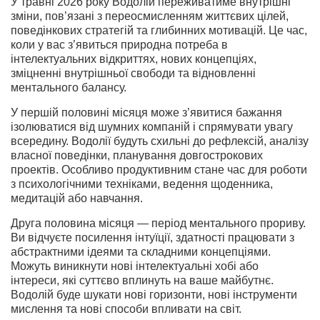
У травні 2026 року Водолій переживатиме внутрішні
зміни, пов’язані з переосмисленням життєвих цілей,
поведінкових стратегій та глибинних мотивацій. Це час,
коли у вас з’явиться природна потреба в
інтелектуальних відкриттях, нових концепціях,
зміцненні внутрішньої свободи та відновленні
ментального балансу.
У першій половині місяця може з’явитися бажання
ізолюватися від шумних компаній і спрямувати увагу
всередину. Водолії будуть схильні до рефлексій, аналізу
власної поведінки, планування довгострокових
проектів. Особливо продуктивним стане час для роботи
з психологічними техніками, ведення щоденника,
медитацій або навчання.
Друга половина місяця — період ментального прориву.
Ви відчуєте посилення інтуїції, здатності працювати з
абстрактними ідеями та складними концепціями.
Можуть виникнути нові інтелектуальні хобі або
інтереси, які суттєво вплинуть на ваше майбутнє.
Водолій буде шукати нові горизонти, нові інструменти
мислення та нові способи впливати на світ.