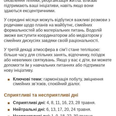
оновлення техніки, реорганізація житла. Близькі
підтримають ваші ініціативи, навіть якщо вони
здаються ексцентричними.
У середині місяця можуть відбутися важливі розмови з
родичами щодо планів на майбутнє, сімейних
формальностей або матеріальних питань. Водолій
зможе виступити координатором або медіатором у
сімейних дискусіях завдяки своїй раціональності.
У третій декаді атмосфера в сім’ї стане теплішою:
більше часу для спільних занять, відпочинку, поїздок
або невеликих святкувань. Якщо у вас є діти, ви можете
допомогти їм у навчальних питаннях або підтримати
нову ініціативу.
Ключові теми:
гармонізація побуту, зміцнення
сімейних зв’язків, спокійний діалог.
Сприятливі та несприятливі дні
Сприятливі дні:
4, 8, 11, 16, 23, 28 травня.
Нейтральні дні:
6, 13, 17, 20, 24 травня.