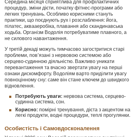
Середина місяця сприятлива для профілактичних
процедур, зміни дієти, початку фітнес-програми або
легких тренувань. Особливо корисними стануть
практики, що поєднують рух і розслаблення: йога,
пілатес, аквааеробіка, плавання або скандинавська
ходьба. Організм Водолія потребуватиме плавного, а
не силового навантаження.
У третій декаді можуть тимчасово загостритися старі
проблеми, пов’язані з нервовою системою або
серцево-судинною діяльністю. Важливо уникати
перевантаження та вчасно звертати увагу на перші
ознаки дискомфорту. Водоліям варто приділити увагу
повноцінному сну: саме він стане ключем до швидкого
відновлення.
Потребують уваги:
нервова система, серцево-
судинна система, сон.
Корисно:
помірні тренування, дієта з акцентом на
легкі продукти, водні процедури, теплі прогулянки.
Особистість і Самовдосконалення