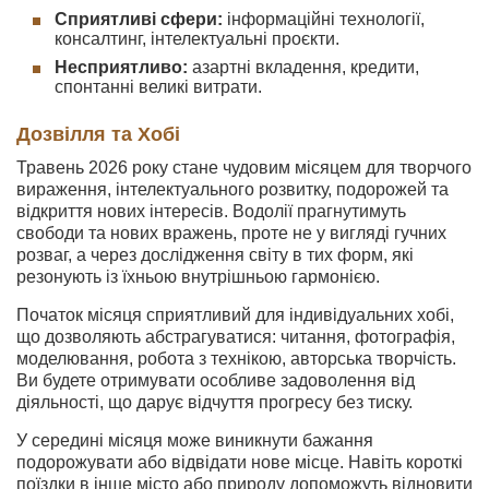
Сприятливі сфери:
інформаційні технології,
консалтинг, інтелектуальні проєкти.
Несприятливо:
азартні вкладення, кредити,
спонтанні великі витрати.
Дозвілля та Хобі
Травень 2026 року стане чудовим місяцем для творчого
вираження, інтелектуального розвитку, подорожей та
відкриття нових інтересів. Водолії прагнутимуть
свободи та нових вражень, проте не у вигляді гучних
розваг, а через дослідження світу в тих форм, які
резонують із їхньою внутрішньою гармонією.
Початок місяця сприятливий для індивідуальних хобі,
що дозволяють абстрагуватися: читання, фотографія,
моделювання, робота з технікою, авторська творчість.
Ви будете отримувати особливе задоволення від
діяльності, що дарує відчуття прогресу без тиску.
У середині місяця може виникнути бажання
подорожувати або відвідати нове місце. Навіть короткі
поїздки в інше місто або природу допоможуть відновити