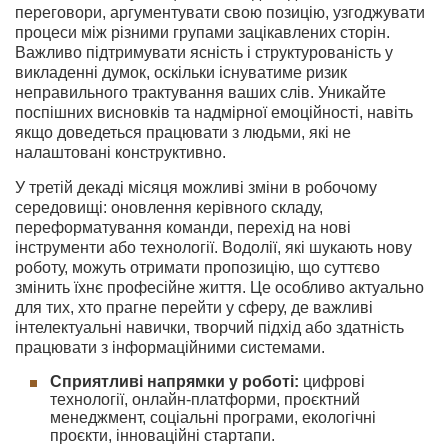
переговори, аргументувати свою позицію, узгоджувати
процеси між різними групами зацікавлених сторін.
Важливо підтримувати ясність і структурованість у
викладенні думок, оскільки існуватиме ризик
неправильного трактування ваших слів. Уникайте
поспішних висновків та надмірної емоційності, навіть
якщо доведеться працювати з людьми, які не
налаштовані конструктивно.
У третій декаді місяця можливі зміни в робочому
середовищі: оновлення керівного складу,
переформатування команди, перехід на нові
інструменти або технології. Водолії, які шукають нову
роботу, можуть отримати пропозицію, що суттєво
змінить їхнє професійне життя. Це особливо актуально
для тих, хто прагне перейти у сферу, де важливі
інтелектуальні навички, творчий підхід або здатність
працювати з інформаційними системами.
Сприятливі напрямки у роботі:
цифрові
технології, онлайн-платформи, проєктний
менеджмент, соціальні програми, екологічні
проєкти, інноваційні стартапи.