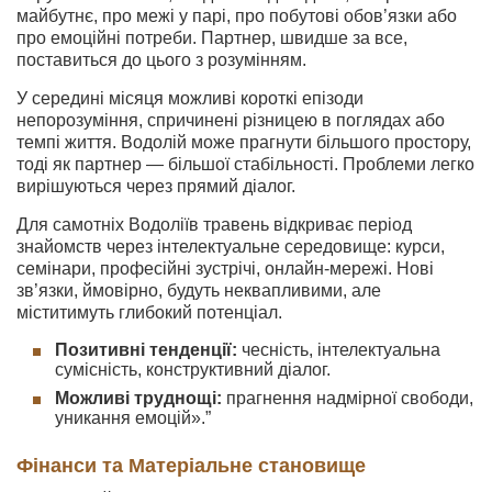
майбутнє, про межі у парі, про побутові обов’язки або
про емоційні потреби. Партнер, швидше за все,
поставиться до цього з розумінням.
У середині місяця можливі короткі епізоди
непорозуміння, спричинені різницею в поглядах або
темпі життя. Водолій може прагнути більшого простору,
тоді як партнер — більшої стабільності. Проблеми легко
вирішуються через прямий діалог.
Для самотніх Водоліїв травень відкриває період
знайомств через інтелектуальне середовище: курси,
семінари, професійні зустрічі, онлайн-мережі. Нові
зв’язки, ймовірно, будуть неквапливими, але
міститимуть глибокий потенціал.
Позитивні тенденції:
чесність, інтелектуальна
сумісність, конструктивний діалог.
Можливі труднощі:
прагнення надмірної свободи,
уникання емоцій».”
Фінанси та Матеріальне становище