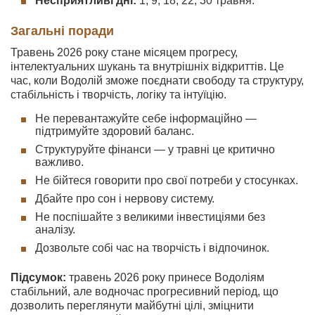
Несприятливі дні:
1, 9, 18, 22, 30 травня.
Загальні поради
Травень 2026 року стане місяцем прогресу,
інтелектуальних шукань та внутрішніх відкриттів. Це
час, коли Водолій зможе поєднати свободу та структуру,
стабільність і творчість, логіку та інтуїцію.
Не перевантажуйте себе інформаційно —
підтримуйте здоровий баланс.
Структуруйте фінанси — у травні це критично
важливо.
Не бійтеся говорити про свої потреби у стосунках.
Дбайте про сон і нервову систему.
Не поспішайте з великими інвестиціями без
аналізу.
Дозвольте собі час на творчість і відпочинок.
Підсумок:
травень 2026 року принесе Водоліям
стабільний, але водночас прогресивний період, що
дозволить переглянути майбутні цілі, зміцнити