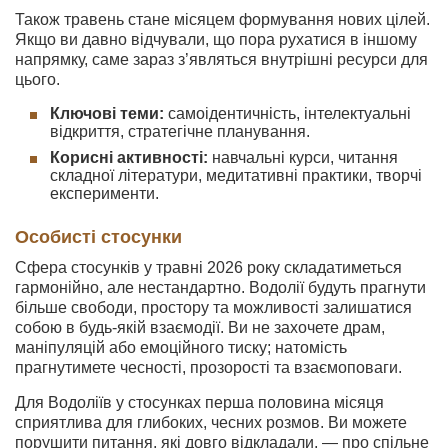
Також травень стане місяцем формування нових цілей.
Якщо ви давно відчували, що пора рухатися в іншому
напрямку, саме зараз з’являться внутрішні ресурси для
цього.
Ключові теми:
самоідентичність, інтелектуальні
відкриття, стратегічне планування.
Корисні активності:
навчальні курси, читання
складної літератури, медитативні практики, творчі
експерименти.
Особисті стосунки
Сфера стосунків у травні 2026 року складатиметься
гармонійно, але нестандартно. Водолії будуть прагнути
більше свободи, простору та можливості залишатися
собою в будь-якій взаємодії. Ви не захочете драм,
маніпуляцій або емоційного тиску; натомість
прагнутимете чесності, прозорості та взаємоповаги.
Для Водоліїв у стосунках перша половина місяця
сприятлива для глибоких, чесних розмов. Ви можете
порушити питання, які довго відкладали, — про спільне