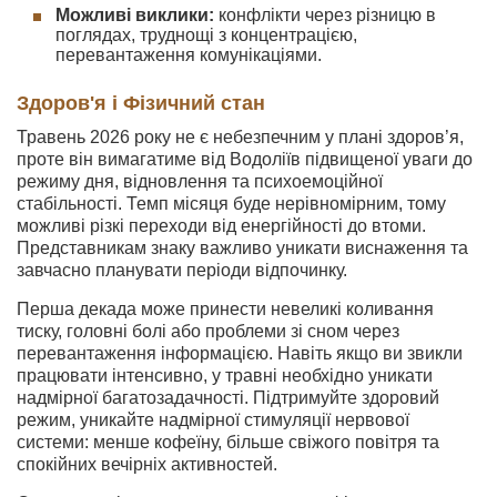
Можливі виклики:
конфлікти через різницю в
поглядах, труднощі з концентрацією,
перевантаження комунікаціями.
Здоров'я і Фізичний стан
Травень 2026 року не є небезпечним у плані здоров’я,
проте він вимагатиме від Водоліїв підвищеної уваги до
режиму дня, відновлення та психоемоційної
стабільності. Темп місяця буде нерівномірним, тому
можливі різкі переходи від енергійності до втоми.
Представникам знаку важливо уникати виснаження та
завчасно планувати періоди відпочинку.
Перша декада може принести невеликі коливання
тиску, головні болі або проблеми зі сном через
перевантаження інформацією. Навіть якщо ви звикли
працювати інтенсивно, у травні необхідно уникати
надмірної багатозадачності. Підтримуйте здоровий
режим, уникайте надмірної стимуляції нервової
системи: менше кофеїну, більше свіжого повітря та
спокійних вечірніх активностей.