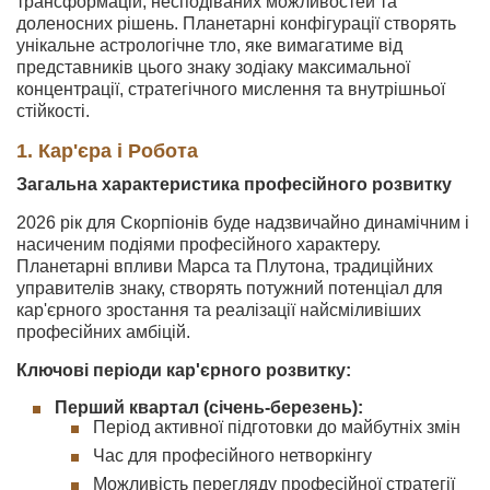
трансформацій, несподіваних можливостей та
доленосних рішень. Планетарні конфігурації створять
унікальне астрологічне тло, яке вимагатиме від
представників цього знаку зодіаку максимальної
концентрації, стратегічного мислення та внутрішньої
стійкості.
1. Кар'єра і Робота
Загальна характеристика професійного розвитку
2026 рік для Скорпіонів буде надзвичайно динамічним і
насиченим подіями професійного характеру.
Планетарні впливи Марса та Плутона, традиційних
управителів знаку, створять потужний потенціал для
кар'єрного зростання та реалізації найсміливіших
професійних амбіцій.
Ключові періоди кар'єрного розвитку:
Перший квартал (січень-березень):
Період активної підготовки до майбутніх змін
Час для професійного нетворкінгу
Можливість перегляду професійної стратегії