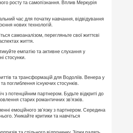
ного росту та самопізнання. Вплив Меркурія
альний час для початку навчання, відвідування
оєння нових технологій.
ться самоаналізом, перегляньте свої життєві
аспектах життя.
ктикуйте емпатію та активне слухання у
ні стосунки.
риттів та трансформацій для Водоліїв. Венера у
та поглиблення існуючих стосунків.
ч з потенційним партнером. Будьте відкриті до
овлення старих романтичних зв'язків.
бленні емоційного зв'язку з партнером. Середина
ього. Уникайте критики та навчіться
призів та спільного відпочинку. Зірки радять