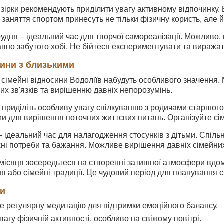
 зірки рекомендують приділити увагу активному відпочинку. В
і заняття спортом принесуть не тільки фізичну користь, але 
удня – ідеальний час для творчої самореалізації. Можливо, в
вно забутого хобі. Не бійтеся експериментувати та виражат
сини з близькими
у сімейні відносини Водоліїв набудуть особливого значення.
х зв'язків та вирішенню давніх непорозумінь.
 приділіть особливу увагу спілкуванню з родичами старшого 
и для вирішення поточних життєвих питань. Організуйте сім
 ідеальний час для налагодження стосунків з дітьми. Спіль
хні потреби та бажання. Можливе вирішення давніх сімейних
 місяця зосередьтеся на створенні затишної атмосфери вдома
ня або сімейні традиції. Це чудовий період для планування с
ди
те регулярну медитацію для підтримки емоційного балансу.
увагу фізичній активності, особливо на свіжому повітрі.