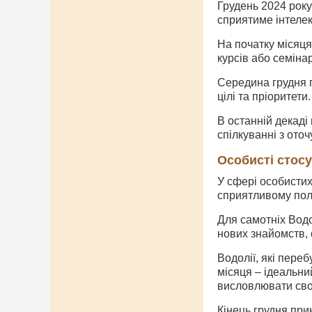
Грудень 2024 року
сприятиме інтеле
На початку місяця
курсів або семіна
Середина грудня п
цілі та пріоритет
В останній декаді
спілкуванні з ото
Особисті стос
У сфері особистих
сприятливому пол
Для самотніх Водо
нових знайомств, 
Водолії, які пере
місяця – ідеальни
висловлювати свої
Кінець грудня при