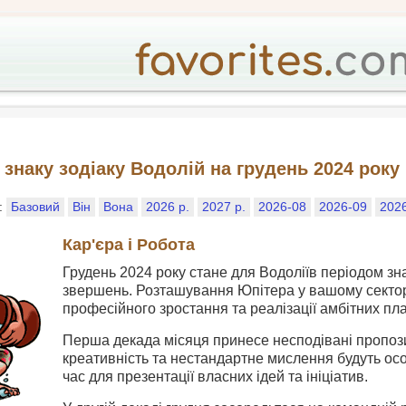
 знаку зодіаку Водолій на грудень 2024 року
у:
Базовий
Він
Вона
2026 р.
2027 р.
2026-08
2026-09
202
Кар'єра і Робота
Грудень 2024 року стане для Водоліїв періодом з
звершень. Розташування Юпітера у вашому сектор
професійного зростання та реалізації амбітних пла
Перша декада місяця принесе несподівані пропози
креативність та нестандартне мислення будуть ос
час для презентації власних ідей та ініціатив.