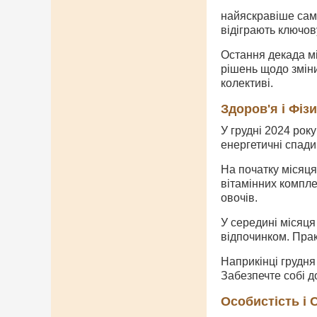
найяскравіше сам
відіграють ключову
Остання декада м
рішень щодо зміни
колективі.
Здоров'я і Фіз
У грудні 2024 рок
енергетичні спади
На початку місяця
вітамінних компле
овочів.
У середині місяц
відпочинком. Прак
Наприкінці грудня
Забезпечте собі д
Особистість і