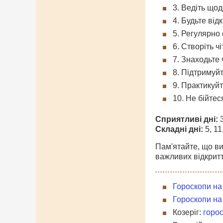
3. Ведіть щод
4. Будьте від
5. Регулярно
6. Створіть ч
7. Знаходьте
8. Підтримуй
9. Практикуй
10. Не бійтес
Сприятливі дні:
3
Складні дні:
5, 11
Пам'ятайте, що ви
важливих відкритті
Гороскопи на
Гороскопи на
Козеріг:
горос