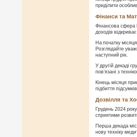
приділити особлив
Фінанси та Ма
Фінансова сфера В
доходів відкриває
На початку місяця
Розглядайте уважн
наступний рік.
У другій декаді г
пов'язані з техні
Кінець місяця при
підбиття підсумкі
Дозвілля та Хо
Грудень 2024 року
сприятиме розвитк
Перша декада міся
нову техніку меди