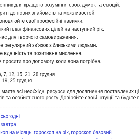
енник для кращого розуміння своїх думок та емоцій.
криті до нових знайомств та можливостей.
 оновлюйте свої професійні навички.
іткий план фінансових цілей на наступний рік.
 час для творчого самовираження.
те регулярний зв'язок з близькими людьми.
те вдячність та позитивне мислення.
я просити про допомогу, коли вона потрібна.
, 7, 12, 15, 21, 28 грудня
, 19, 25 грудня
 маєте всі необхідні ресурси для досягнення поставлених ц
в та особистісного росту. Довіряйте своїй інтуїції та будьте в
 сьогодні
 завтра
коп на місяць
,
гороскоп на рік
,
гороскоп базовий