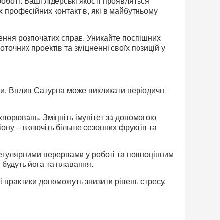
роботі. Ваші лідерські якості проявляться
професійних контактів, які в майбутньому
ення розпочатих справ. Уникайте поспішних
точних проектів та зміцненні своїх позицій у
оти. Вплив Сатурна може викликати періодичні
хворювань. Зміцніть імунітет за допомогою
іону – включіть більше сезонних фруктів та
егулярними перервами у роботі та повноцінним
 будуть йога та плавання.
ні практики допоможуть знизити рівень стресу.