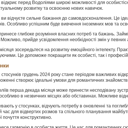
 відкриє перед Водоліями широкі можливості для особистіс
ктуальному розвитку та освоєнню нових навичок.
 ви відчуєте сильне бажання до самовдосконалення. Це іде
рів. Особливо успішним буде вивчення іноземних мов та осв
ринесе глибоке розуміння власних потреб та бажань. Займі
и. Можливо, прийде усвідомлення необхідності змін у певних 
 місяця зосередьтеся на розвитку емоційного інтелекту. Пра
чуючими. Це допоможе покращити як особисті, так і професій
унки
 стосунків грудень 2024 року стане періодом важливих відк
оженні створює ідеальні умови для романтичних знайомств 
ліїв перша декада місяця може принести несподівану зустрі
особливо в незвичних місцях або обставинах. Можливе відн
бувають у стосунках, відчують потребу в оновленні та погли
й час для відвертих розмов та спільного планування майбутн
 почуття конструктивно.
несе гармонію в особисте життя. Це час для романтичних сюр