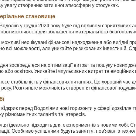
у увагу створенню затишної атмосфери у стосунках.
теріальне становище
одоліїв у грудні 2024 року буде під впливом сприятливих ас
 нові можливості для збільшення матеріального благополуч
 можливі неочікувані фінансові надходження або вигідні про
о всі можливості, але уникайте ризикованих інвестицій. С
рудня зосередьтеся на оптимізації витрат та пошуку нових дж
кою або освітою. Уникайте імпульсивних витрат та емоційних 
несе стабільність у фінансових питаннях. Це хороший час 
в року. Розгляньте можливість створення фінансової подушки
бі
 відкриє перед Водоліями нові горизонти у сфері дозвілля та
у різноманітних талантів та інтересів.
ця ідеально підходить для експериментів з новими хобі. Спр
тації. Особливо успішними будуть заняття, пов'язані з техно