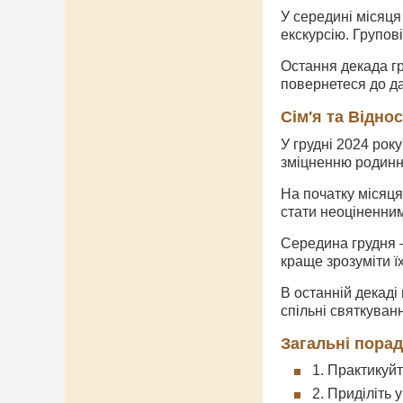
У середині місяця
екскурсію. Групов
Остання декада гр
повернетеся до да
Сім'я та Відно
У грудні 2024 рок
зміцненню родинни
На початку місяця
стати неоціненним
Середина грудня –
краще зрозуміти ї
В останній декаді
спільні святкуван
Загальні пора
1. Практикуй
2. Приділіть 