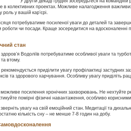
У другій декаді грудня зосередьтеся на командній 
е в колективних проектах. Можливе налагодження важливих 
 роль у вашій кар'єрі.
ісяця потребуватиме посиленої уваги до деталей та заверш
 роботи чи посади. Краще зосередитися на вдосконаленні по
ичний стан
у здоров'я Водоліїв потребуватиме особливої уваги та турб
 та втому.
 рекомендується приділити увагу профілактиці застудних за
ксів та здорового харчування. Особливу увагу приділіть рац
я можливе посилення хронічних захворювань. Не нехтуйте р
тикуйте помірні фізичні навантаження, особливо корисними
 зверніть увагу на свій емоційний стан. Медитації та дихаль
остатню кількість сну – не менше 7-8 годин на добу.
 Самовдосконалення