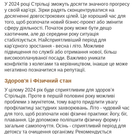
У 2024 році Стрільці зможуть досягти значного прогресу
у своїй кар'єрі. Зірки радять сконцентруватися на
досягненні довгострокових цілей. Це хороший час для
того, щоб розпочати новий бізнес-проект або змінити
сферу діяльності. Початок року може бути дещо
хаотичним, але до середини року ситуація
стабілізується. Найсприятливіший період для
кар'єрного зростання - весна і літо. Можливе
підвищення по службі або отримання нової, більш
високооплачуваної посади. Важливо уникати
конфліктів з колегами та керівництвом, інакше це може
негативно позначитися на репутації.
Здоров'я і Фізичний стан
У цілому 2024 рік буде сприятливим для здоров'я
Стрільців. Проте в першій половині року можливі
проблеми з імунітетом, тому варто приділити увагу
профілактиці застудних захворювань. Літо - чудовий час
для того, щоб розпочати нові фізичні практики: йогу, біг,
плавання. Це допоможе поліпшити фізичну форму і
загальне самопочуття. Осінь - сприятливий період для
детоксу та очищення організму. Рекомендується