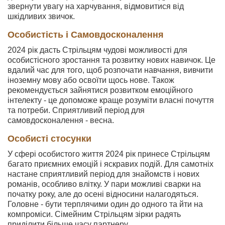
звернути увагу на харчування, відмовитися від
шкідливих звичок.
Особистість і Самовдосконалення
2024 рік дасть Стрільцям чудові можливості для
особистісного зростання та розвитку нових навичок. Це
вдалий час для того, щоб розпочати навчання, вивчити
іноземну мову або освоїти щось нове. Також
рекомендується зайнятися розвитком емоційного
інтелекту - це допоможе краще розуміти власні почуття
та потреби. Сприятливий період для
самовдосконалення - весна.
Особисті стосунки
У сфері особистого життя 2024 рік принесе Стрільцям
багато приємних емоцій і яскравих подій. Для самотніх
настане сприятливий період для знайомств і нових
романів, особливо влітку. У пари можливі сварки на
початку року, але до осені відносини налагодяться.
Головне - бути терплячими один до одного та йти на
компроміси. Сімейним Стрільцям зірки радять
приділити більше часу партнеру.