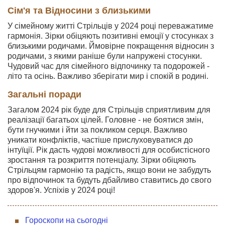
Сім'я та Відносини з близькими
У сімейному житті Стрільців у 2024 році переважатиме
гармонія. Зірки обіцяють позитивні емоції у стосунках з
близькими родичами. Ймовірне покращення відносин з
родичами, з якими раніше були напружені стосунки.
Чудовий час для сімейного відпочинку та подорожей -
літо та осінь. Важливо зберігати мир і спокій в родині.
Загальні поради
Загалом 2024 рік буде для Стрільців сприятливим для
реалізації багатьох цілей. Головне - не боятися змін,
бути гнучкими і йти за покликом серця. Важливо
уникати конфліктів, частіше прислуховуватися до
інтуїції. Рік дасть чудові можливості для особистісного
зростання та розкриття потенціалу. Зірки обіцяють
Стрільцям гармонію та радість, якщо вони не забудуть
про відпочинок та будуть дбайливо ставитись до свого
здоров'я. Успіхів у 2024 році!
Гороскопи на сьогодні