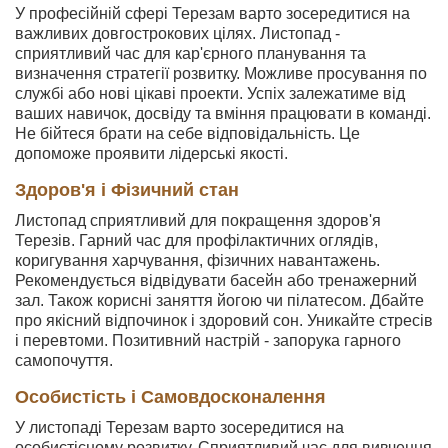
У професійній сфері Терезам варто зосередитися на
важливих довгострокових цілях. Листопад -
сприятливий час для кар'єрного планування та
визначення стратегії розвитку. Можливе просування по
службі або нові цікаві проекти. Успіх залежатиме від
ваших навичок, досвіду та вміння працювати в команді.
Не бійтеся брати на себе відповідальність. Це
допоможе проявити лідерські якості.
Здоров'я і Фізичний стан
Листопад сприятливий для покращення здоров'я
Терезів. Гарний час для профілактичних оглядів,
коригування харчування, фізичних навантажень.
Рекомендується відвідувати басейн або тренажерний
зал. Також корисні заняття йогою чи пілатесом. Дбайте
про якісний відпочинок і здоровий сон. Уникайте стресів
і перевтоми. Позитивний настрій - запорука гарного
самопочуття.
Особистість і Самовдосконалення
У листопаді Терезам варто зосередитися на
особистісному розвитку. Сприятливий час для вивчення