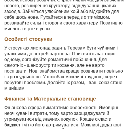
нового, розширення кругозору, відвідування цікавих
заходів. Займіться улюбленим хобі або відкрийте для
себе щось нове. Рухайтеся вперед з оптимізмом,
розвивайте сильні сторони свого характеру. Позитивно
мисліть і вірте в успіх.
Особисті стосунки
У стосунках листопад радить Терезам бути чуйними і
уважними до потреб партнера. Присвятіть час один
одному, організуйте романтичні побачення. Для
самотніх - шанс зустріти кохання, але не варто
поспішати. Нові знайомства краще розвивати повільно
і з розсудливістю. У шлюбах можливі труднощі через
побутові проблеми. Долайте їх разом, і ваш союз стане
міцнішим.
Фінанси та Матеріальне становище
Фінансова сфера вимагатиме обережності. Ймовірні
неочікувані витрати, тому варто заощаджувати й
утримуватися від значних покупок. Краще скласти
бюджет і чітко його дотримуватися. Можливі додаткові