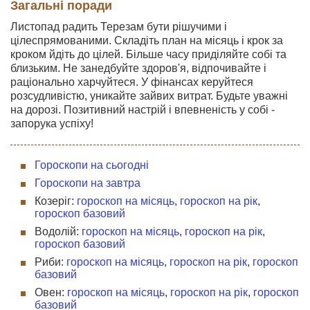
Загальні поради
Листопад радить Терезам бути рішучими і
цілеспрямованими. Складіть план на місяць і крок за
кроком йдіть до цілей. Більше часу приділяйте собі та
близьким. Не занедбуйте здоров'я, відпочивайте і
раціонально харчуйтеся. У фінансах керуйтеся
розсудливістю, уникайте зайвих витрат. Будьте уважні
на дорозі. Позитивний настрій і впевненість у собі -
запорука успіху!
Гороскопи на сьогодні
Гороскопи на завтра
Козеріг:
гороскоп на місяць
,
гороскоп на рік
,
гороскоп базовий
Водолій:
гороскоп на місяць
,
гороскоп на рік
,
гороскоп базовий
Риби:
гороскоп на місяць
,
гороскоп на рік
,
гороскоп
базовий
Овен:
гороскоп на місяць
,
гороскоп на рік
,
гороскоп
базовий