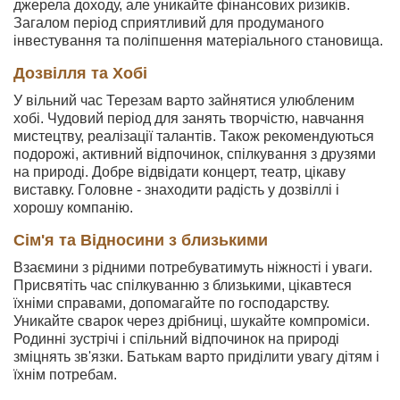
джерела доходу, але уникайте фінансових ризиків.
Загалом період сприятливий для продуманого
інвестування та поліпшення матеріального становища.
Дозвілля та Хобі
У вільний час Терезам варто зайнятися улюбленим
хобі. Чудовий період для занять творчістю, навчання
мистецтву, реалізації талантів. Також рекомендуються
подорожі, активний відпочинок, спілкування з друзями
на природі. Добре відвідати концерт, театр, цікаву
виставку. Головне - знаходити радість у дозвіллі і
хорошу компанію.
Сім'я та Відносини з близькими
Взаємини з рідними потребуватимуть ніжності і уваги.
Присвятіть час спілкуванню з близькими, цікавтеся
їхніми справами, допомагайте по господарству.
Уникайте сварок через дрібниці, шукайте компроміси.
Родинні зустрічі і спільний відпочинок на природі
зміцнять зв'язки. Батькам варто приділити увагу дітям і
їхнім потребам.